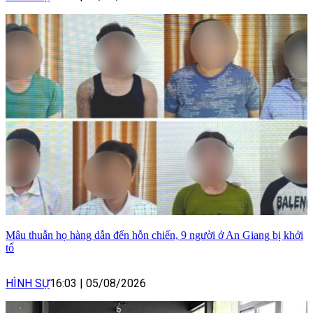
Mâu thuẫn họ hàng dẫn đến hỗn chiến, 9 người ở An Giang bị khởi
tố
HÌNH SỰ
16:03
|
05/08/2026