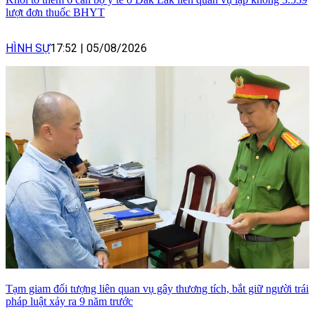
lượt đơn thuốc BHYT
HÌNH SỰ
17:52
|
05/08/2026
Tạm giam đối tượng liên quan vụ gây thương tích, bắt giữ người trái
pháp luật xảy ra 9 năm trước