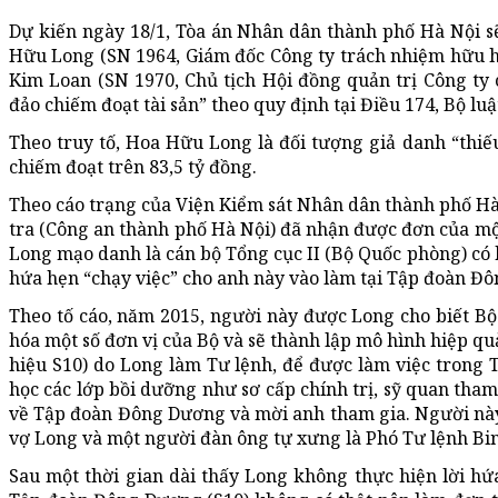
Dự kiến ngày 18/1, Tòa án Nhân dân thành phố Hà Nội s
Hữu Long (SN 1964, Giám đốc Công ty trách nhiệm hữu hạ
Kim Loan (SN 1970, Chủ tịch Hội đồng quản trị Công ty
đảo chiếm đoạt tài sản” theo quy định tại Điều 174, Bộ lu
Theo truy tố, Hoa Hữu Long là đối tượng giả danh “thiếu
chiếm đoạt trên 83,5 tỷ đồng.
Theo cáo trạng của Viện Kiểm sát Nhân dân thành phố Hà 
tra (Công an thành phố Hà Nội) đã nhận được đơn của mộ
Long mạo danh là cán bộ Tổng cục II (Bộ Quốc phòng) có 
hứa hẹn “chạy việc” cho anh này vào làm tại Tập đoàn Đ
Theo tố cáo, năm 2015, người này được Long cho biết B
hóa một số đơn vị của Bộ và sẽ thành lập mô hình hiệp q
hiệu S10) do Long làm Tư lệnh, để được làm việc trong 
học các lớp bồi dưỡng như sơ cấp chính trị, sỹ quan tha
về Tập đoàn Đông Dương và mời anh tham gia. Người này
vợ Long và một người đàn ông tự xưng là Phó Tư lệnh Bi
Sau một thời gian dài thấy Long không thực hiện lời hứa