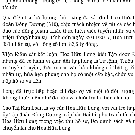
Tập đoàn Đông Dương (S10) không có thật nên làm đơn t
tài sản.
Qua điều tra, lực lượng chức năng đã xác định Hoa Hữu L
đoàn Đông Dương (S10), chịu trách nhiệm về tất cả các h
đạo các đồng phạm khác thực hiện việc tuyển nhân sự về
triệu đồng/nhân sự. Tính đến ngày 29/11/2017, Hoa Hữu
951 nhân sự, với tổng số hơn 83,5 tỷ đồng.
Viện Kiểm sát kết luận, Hoa Hữu Long biết Tập đoàn 
nhưng đã có hành vi gian dối tự phong là Tư lệnh, Thiếu
ra tuyên truyền, đưa ra các văn bản không có thật, giới
nhân sự, hứa hẹn phong cho họ có một cấp bậc, chức vụ
nộp hồ sơ và tiền.
Long đã trực tiếp hoặc chỉ đạo vợ và một số đối tượng 
không thực hiện như đã hứa và chưa trả lại tiền cho họ.
Cao Thị Kim Loan là vợ của Hoa Hữu Long, với vai trò tự
ủy Tập đoàn Đông Dương, cấp bậc Đại tá, phụ trách tài ch
Hoa Hữu Long trong việc thu hồ sơ, lên danh sách và t
chuyển lại cho Hoa Hữu Long.