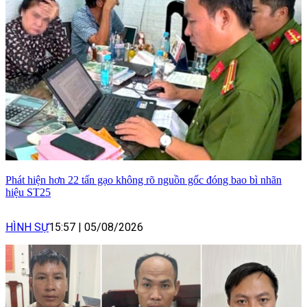
Phát hiện hơn 22 tấn gạo không rõ nguồn gốc đóng bao bì nhãn
hiệu ST25
HÌNH SỰ
15:57
|
05/08/2026