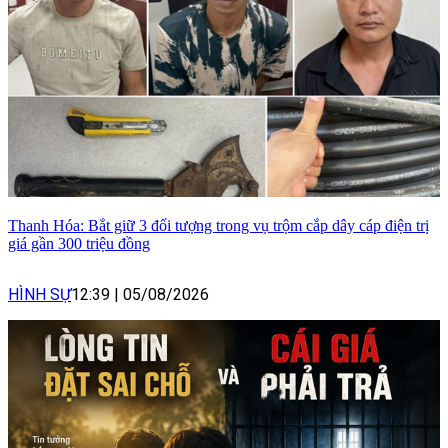
Thanh Hóa: Bắt giữ 3 đối tượng trong vụ trộm cắp dây cáp điện trị
giá gần 300 triệu đồng
HÌNH SỰ
12:39
|
05/08/2026