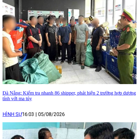
Đà Nẵng: Kiểm tra nhanh 86 shipper, phát hiện 2 trường hợp dương
tính với ma túy
HÌNH SỰ
16:03
|
05/08/2026