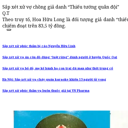
Sắp xét xử vợ chồng giả danh “Thiếu tướng quân đội”
Q.T
Theo truy tố, Hoa Hữu Long là đối tượng giả danh “thiếu
chiếm đoạt trên 83,5 tỷ đồng.
Sắp xét xử phúc thẩm bị cáo Nguyễn Hữu Linh
Sắp xét xử vụ án côn đồ dùng “luật rừng” đánh người ở huyện Quốc Oai
Sắp xét xử vụ bố đẻ, mẹ kế hành hạ con trai dã man như thời trung cổ
Hà Nội: Sắp xét xử vụ cháy quán karaoke khiến 13 người tử vong
Sắp xét xử phúc thẩm vụ buôn thuốc giả tại VN Pharma