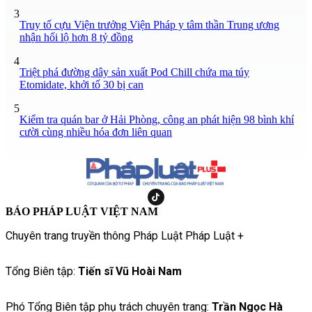
3
Truy tố cựu Viện trưởng Viện Pháp y tâm thần Trung ương
nhận hối lộ hơn 8 tỷ đồng
4
Triệt phá đường dây sản xuất Pod Chill chứa ma túy
Etomidate, khởi tố 30 bị can
5
Kiểm tra quán bar ở Hải Phòng, công an phát hiện 98 bình khí
cười cùng nhiều hóa đơn liên quan
BÁO PHÁP LUẬT VIỆT NAM
Chuyên trang truyền thông Pháp Luật Pháp Luật +
Tổng Biên tập:
Tiến sĩ Vũ Hoài Nam
Phó Tổng Biên tập phụ trách chuyên trang:
Trần Ngọc Hà