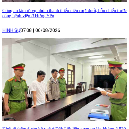
Công an làm rõ vụ nhóm thanh thiếu niên rượt đuổi, hỗn chiến trước
cổng bệnh viện ở Hưng Yên
HÌNH SỰ
07:08
|
06/08/2026
Khởi tố thêm 6 cán bộ y tế ở Đắk Lắk liên quan vụ lập khống 3.539