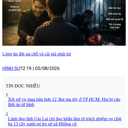
Lòng tin đặt sai chỗ và cái giá phải trả
HÌNH SỰ
12:19
|
05/08/2026
TIN ĐỌC NHIỀU
1
Xét xử vụ mua bán hơn 12,3kg ma túy ở TP HCM: Hai bị cáo
lĩnh án tử hình
2
Lãnh đạo tỉnh Gia Lai chỉ đạo khẩn làm rõ trách nhiệm vụ chặt
hạ 13 cây xanh tại trụ sở xã Hbông cũ