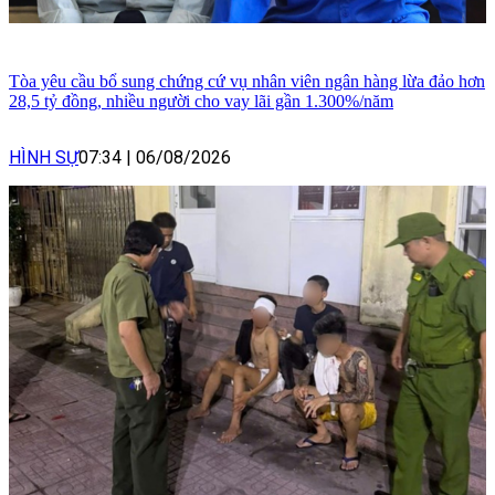
Tòa yêu cầu bổ sung chứng cứ vụ nhân viên ngân hàng lừa đảo hơn
28,5 tỷ đồng, nhiều người cho vay lãi gần 1.300%/năm
HÌNH SỰ
07:34
|
06/08/2026