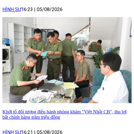
HÌNH SỰ
16:23
|
05/08/2026
Khởi tố đối tượng điều hành phòng khám "Việt Nhật CB", thu lợi
bất chính hàng trăm triệu đồng
HÌNH SỰ
16:21
|
05/08/2026