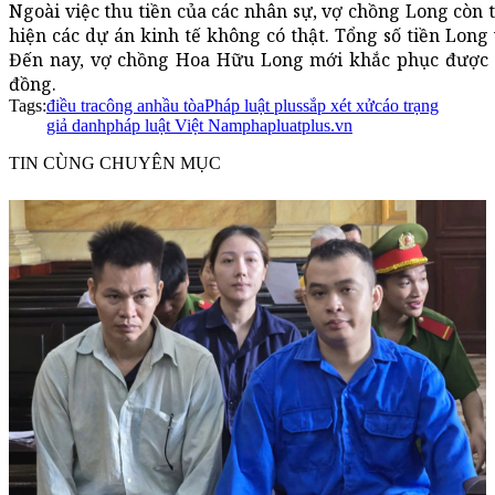
Ngoài việc thu tiền của các nhân sự, vợ chồng Long còn 
hiện các dự án kinh tế không có thật. Tổng số tiền Long
Đến nay, vợ chồng Hoa Hữu Long mới khắc phục được 4,
đồng.
Tags:
điều tra
công an
hầu tòa
Pháp luật plus
sắp xét xử
cáo trạng
giả danh
pháp luật Việt Nam
phapluatplus.vn
TIN CÙNG CHUYÊN MỤC