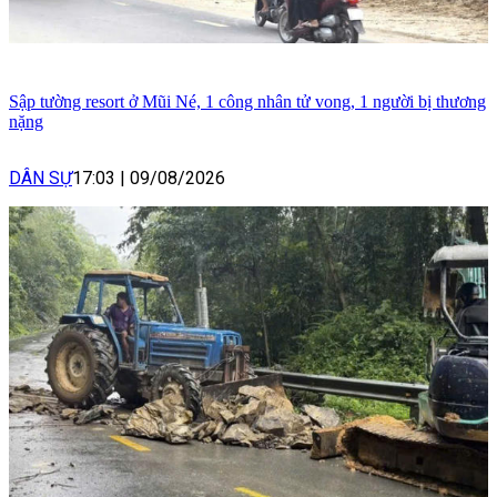
Sập tường resort ở Mũi Né, 1 công nhân tử vong, 1 người bị thương
nặng
DÂN SỰ
17:03
|
09/08/2026