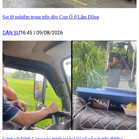
Sạt lở nghiêm trọng trên đèo Con Ó ở Lâm Đồng
DÂN SỰ
16:45
|
09/08/2026
Cảnh sát Vĩnh Long xác minh vụ hai tài xế xô xát trên đường