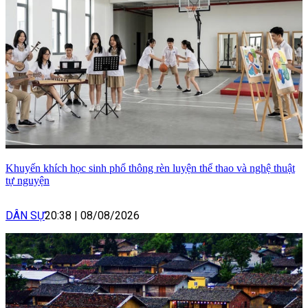
Khuyến khích học sinh phổ thông rèn luyện thể thao và nghệ thuật
tự nguyện
DÂN SỰ
20:38
|
08/08/2026