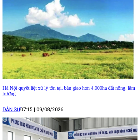
Hà Nội quyết liệt xử lý tồn tại, bàn giao hơn 4.000ha đất nông, lâm
trường
DÂN SỰ
07:15
|
09/08/2026