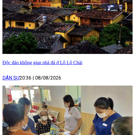
Độc đáo không gian nhà đá ở Lô Lô Chải
DÂN SỰ
20:36
|
08/08/2026