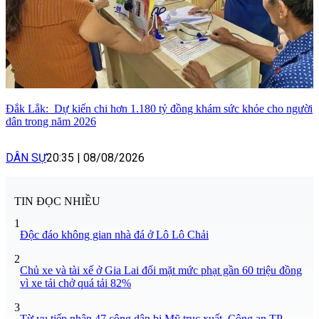
Đắk Lắk: Dự kiến chi hơn 1.180 tỷ đồng khám sức khỏe cho người
dân trong năm 2026
DÂN SỰ
20:35
|
08/08/2026
TIN ĐỌC NHIỀU
1
Độc đáo không gian nhà đá ở Lô Lô Chải
2
Chủ xe và tài xế ở Gia Lai đối mặt mức phạt gần 60 triệu đồng
vì xe tải chở quá tải 82%
3
Từ vụ tiếp nhận 47 công dân bị Mỹ trục xuất, Công an TP