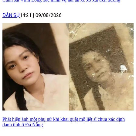
DÂN SỰ
14:21
|
09/08/2026
Phát hiện ảnh một phụ nữ khi khai quật mộ liệt sĩ chưa xác định
danh tính ở Đà Nẵng