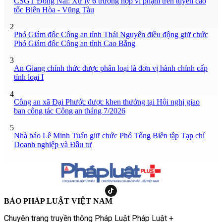
CSGT Đồng Nai: Xử lý 6 trường hợp vi phạm trên tuyến cao
tốc Biên Hòa - Vũng Tàu
2
Phó Giám đốc Công an tỉnh Thái Nguyên điều động giữ chức
Phó Giám đốc Công an tỉnh Cao Bằng
3
An Giang chính thức được phân loại là đơn vị hành chính cấp
tỉnh loại I
4
Công an xã Đại Phước được khen thưởng tại Hội nghị giao
ban công tác Công an tháng 7/2026
5
Nhà báo Lê Minh Tuấn giữ chức Phó Tổng Biên tập Tạp chí
Doanh nghiệp và Đầu tư
BÁO PHÁP LUẬT VIỆT NAM
Chuyên trang truyền thông Pháp Luật Pháp Luật +