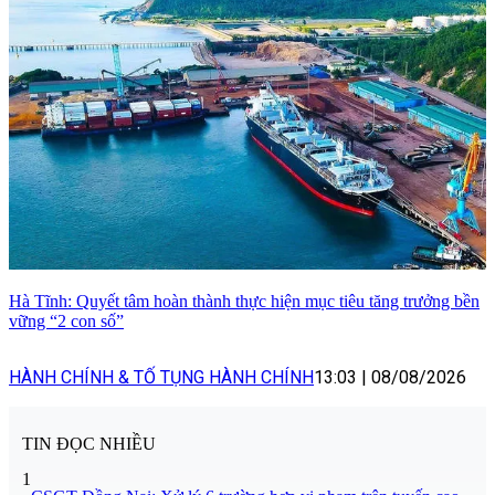
Hà Tĩnh: Quyết tâm hoàn thành thực hiện mục tiêu tăng trưởng bền
vững “2 con số”
HÀNH CHÍNH & TỐ TỤNG HÀNH CHÍNH
13:03
|
08/08/2026
TIN ĐỌC NHIỀU
1