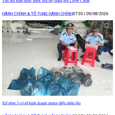
Thu hồi toàn quốc nước rửa tay dạng bọt Layer Clean
HÀNH CHÍNH & TỐ TỤNG HÀNH CHÍNH
07:30
|
09/08/2026
Xử phạt 3 cơ sở kinh doanh motor điện nhập lậu