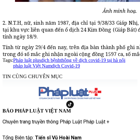
Ảnh minh hoạ.
2. N.T.H, nữ, sinh năm 1987, địa chỉ tại 9/38/33 Giáp Nh
tại khu vực liên quan đến ổ dịch 24 Kim Đồng (Giáp Bát)
tính ngày 18/9.
Tính từ ngày 29/4 đến nay, trên địa bàn thành phố ghi 
trong đó số mắc ghi nhận ngoài cộng đồng 1597 ca, số mắc
Tags:
Pháp luật plus
dịch bệnh
thông về dịch covid-19 tại hà nội
pháp luật Việt Nam
dịch Covid-19
TIN CÙNG CHUYÊN MỤC
BÁO PHÁP LUẬT VIỆT NAM
Chuyên trang truyền thông Pháp Luật Pháp Luật +
Tổng Biên tập:
Tiến sĩ Vũ Hoài Nam