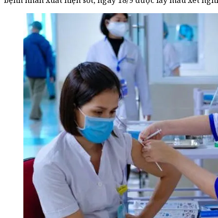
bệnh nhân xuất hiện sốt, ngày 18/9 được lấy mẫu xét ngh