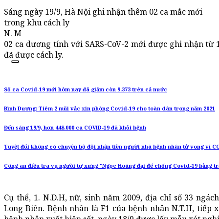
Sáng ngày 19/9, Hà Nội ghi nhận thêm 02 ca mắc mới
trong khu cách ly
N. M
02 ca dương tính với SARS-CoV-2 mới được ghi nhận từ 
đã được cách ly.
Số ca Covid-19 mới hôm nay đã giảm còn 9.373 trên cả nước
Bình Dương: Tiêm 2 mũi vắc xin phòng Covid-19 cho toàn dân trong năm 2021
Đến sáng 19/9, hơn 448.000 ca COVID-19 đã khỏi bệnh
Tuyệt đối không có chuyện bộ đội nhận tiền người nhà bệnh nhân tử vong vì C
Công an điều tra vụ người tự xưng "Ngọc Hoàng đại đế chống Covid-19 bằng t
Cụ thể, 1. N.D.H, nữ, sinh năm 2009, địa chỉ số 33 ngác
Long Biên. Bệnh nhân là F1 của bệnh nhân N.T.H, tiếp xú