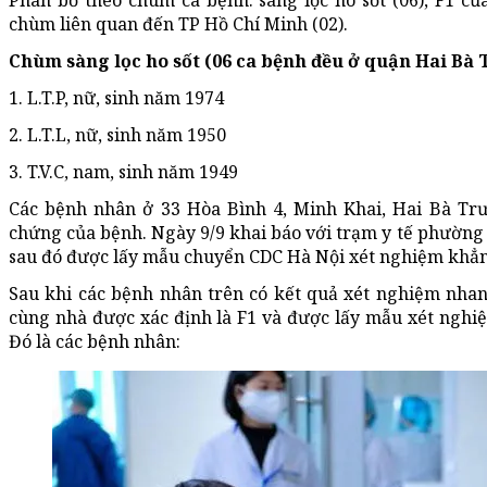
Phân bố theo chùm ca bệnh: sàng lọc ho sốt (06), F1 củ
chùm liên quan đến TP Hồ Chí Minh (02).
Chùm sàng lọc ho sốt (06 ca bệnh đều ở quận Hai Bà
1. L.T.P, nữ, sinh năm 1974
2. L.T.L, nữ, sinh năm 1950
3. T.V.C, nam, sinh năm 1949
Các bệnh nhân ở 33 Hòa Bình 4, Minh Khai, Hai Bà Trư
chứng của bệnh. Ngày 9/9 khai báo với trạm y tế phường
sau đó được lấy mẫu chuyển CDC Hà Nội xét nghiệm khẳn
Sau khi các bệnh nhân trên có kết quả xét nghiệm nha
cùng nhà được xác định là F1 và được lấy mẫu xét nghi
Đó là các bệnh nhân: