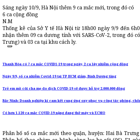
Sáng ngày 10/9, Hà Nội thêm 9 ca mắc mới, trong đó có
6 ca cộng đồng
N.M
Thống kê của Sở Y tế Hà Nội từ 18h00 ngày 9/9 đến 6h0
nhận thêm 09 ca dương tính với SARS-CoV-2, trong đó có
Trưng) và 03 ca tại khu cách ly.
Thanh Hóa có 7 ca mắc COVID1-19 trong ngày, 2 ca lây nhiễm cộng đồng
Ngày 9/9, số ca nhiễm Covid-19 tại TP HCM giảm, Bình Dương tăng
Trẻ em mồ côi cha mẹ do dịch COVID-19 sẽ được hỗ trợ 2.000.000 đồng
Bắc Ninh: Doanh nghiệp kí cam kết cung ứng oxy phục vụ công tác phòng, chố
Có hơn 1.120 ca mắc COVID-19 nặng đang thở máy và ECMO
Phân bố số ca mắc mới theo quận, huyện: Hai Bà Trưng 