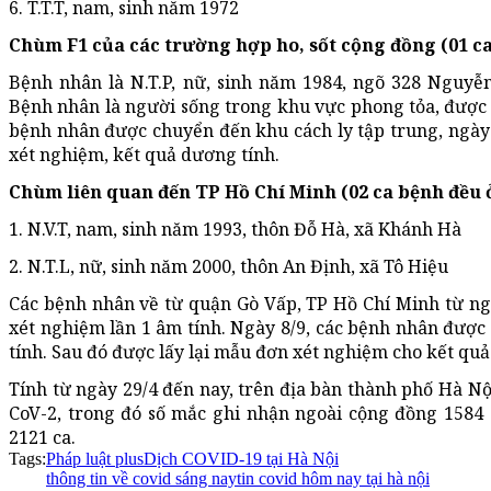
6. T.T.T, nam, sinh năm 1972
Chùm F1 của các trường hợp ho, sốt cộng đồng (01 c
Bệnh nhân là N.T.P, nữ, sinh năm 1984, ngõ 328 Nguyễ
Bệnh nhân là người sống trong khu vực phong tỏa, được 
bệnh nhân được chuyển đến khu cách ly tập trung, ngày
xét nghiệm, kết quả dương tính.
Chùm liên quan đến TP Hồ Chí Minh (02 ca bệnh đều
1. N.V.T, nam, sinh năm 1993, thôn Đỗ Hà, xã Khánh Hà
2. N.T.L, nữ, sinh năm 2000, thôn An Định, xã Tô Hiệu
Các bệnh nhân về từ quận Gò Vấp, TP Hồ Chí Minh từ ng
xét nghiệm lần 1 âm tính. Ngày 8/9, các bệnh nhân đượ
tính. Sau đó được lấy lại mẫu đơn xét nghiệm cho kết quả
Tính từ ngày 29/4 đến nay, trên địa bàn thành phố Hà Nộ
CoV-2, trong đó số mắc ghi nhận ngoài cộng đồng 1584 
2121 ca.
Tags:
Pháp luật plus
Dịch COVID-19 tại Hà Nội
thông tin về covid sáng nay
tin covid hôm nay tại hà nội