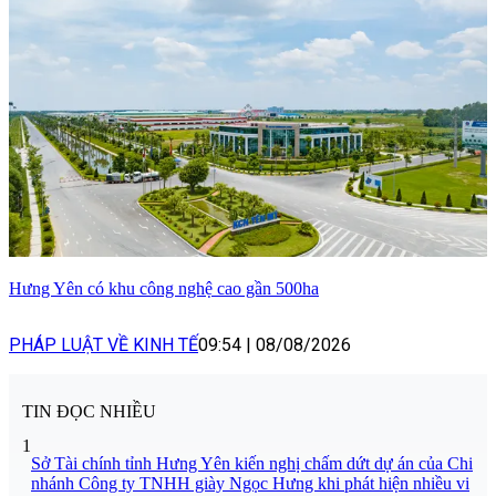
Hưng Yên có khu công nghệ cao gần 500ha
PHÁP LUẬT VỀ KINH TẾ
09:54
|
08/08/2026
TIN ĐỌC NHIỀU
1
Sở Tài chính tỉnh Hưng Yên kiến nghị chấm dứt dự án của Chi
nhánh Công ty TNHH giày Ngọc Hưng khi phát hiện nhiều vi