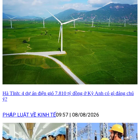
Hà Tĩnh: 4 dự án điện gió 7.810 tỷ đồng ở Kỳ Anh có gì đáng chú
ý?
PHÁP LUẬT VỀ KINH TẾ
09:57
|
08/08/2026