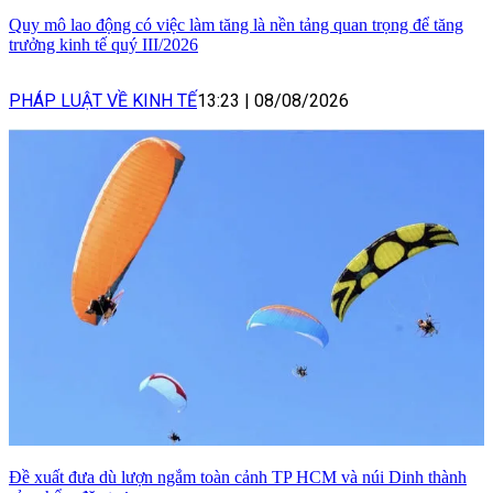
Quy mô lao động có việc làm tăng là nền tảng quan trọng để tăng
trưởng kinh tế quý III/2026
PHÁP LUẬT VỀ KINH TẾ
13:23
|
08/08/2026
Đề xuất đưa dù lượn ngắm toàn cảnh TP HCM và núi Dinh thành