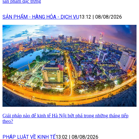
sản phẩm đặc trưng
SẢN PHẨM - HÀNG HÓA - DỊCH VỤ
13:12
|
08/08/2026
Giải pháp nào để kinh tế Hà Nội bứt phá trong những tháng tiếp
theo?
PHÁP LUẬT VỀ KINH TẾ
13:02
|
08/08/2026