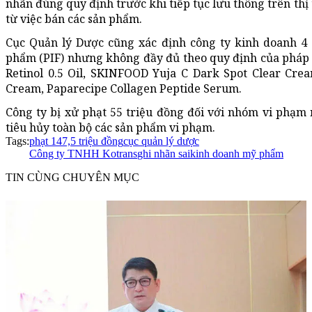
nhãn đúng quy định trước khi tiếp tục lưu thông trên thị 
từ việc bán các sản phẩm.
Cục Quản lý Dược cũng xác định công ty kinh doanh 4
phẩm (PIF) nhưng không
đầy đủ
theo quy định của pháp
Retinol 0.5 Oil, SKINFOOD Yuja C Dark Spot Clear Cre
Cream, Paparecipe Collagen Peptide Serum.
Công ty bị xử phạt 55 triệu đồng đối với nhóm vi phạm 
tiêu hủy toàn bộ các sản phẩm vi phạm.
Tags:
phạt 147,5 triệu đồng
cục quản lý dược
Công ty TNHH Kotrans
ghi nhãn sai
kinh doanh mỹ phẩm
TIN CÙNG CHUYÊN MỤC