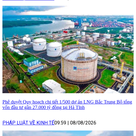
Phê duyệt Quy hoạch chi tiết 1/500 dự án LNG Bắc Trung Bộ tổng
vốn đầu tư gần 27.000 tỷ đồng tại Hà Tĩnh
PHÁP LUẬT VỀ KINH TẾ
09:59
|
08/08/2026