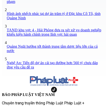
phạm
2
Hình ảnh nhếch nhác tại dự án trăm tỷ ở Đặc khu Cô Tô, tỉnh
Quảng Ninh
3
TAND khu vực 4 - Hải Phòng đưa ra xét xử vụ doanh nghiệp
khiếu kiện hành chính trong lĩnh vực hải quan
4
Quảng Ngãi hướng tới thành trung tâm dược liệu lớn của cả
nước
5
Nghệ An: Tiến độ dự án cải tạo đường hơn 560 tỷ chưa đáp
ứng yêu cầu đề ra
BÁO PHÁP LUẬT VIỆT NAM
Chuyên trang truyền thông Pháp Luật Pháp Luật +