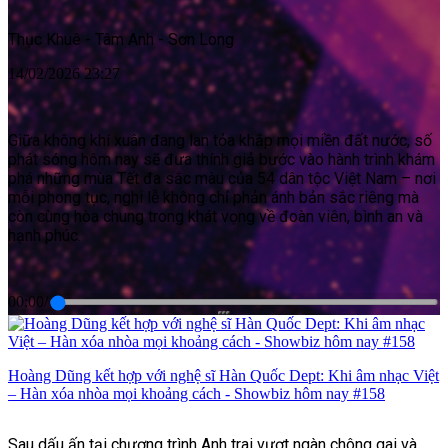
Thục Khuê - Tâm Anh - Sơn Long
14/02/2026 23:27
Giữa không khí xuân đang lan tỏa khắp mọi miền đất nước, số
phát sóng hôm nay sẽ đưa thính giả bước vào hành trình khám
phá những mùa Tết đa sắc màu của 54 dân tộc Việt Nam – nơi
mỗi phong tục, nghi lễ không chỉ phản ánh bản sắc riêng mà
còn cùng hòa chung trong khát vọng về đoàn viên, bình an và
hạnh phúc.
00:00
/
Hoàng Dũng kết hợp với nghệ sĩ Hàn Quốc Dept: Khi âm nhạc Việt
– Hàn xóa nhòa mọi khoảng cách - Showbiz hôm nay #158
Sau dấu ấn tại chương trình Anh trai vượt ngàn chông gai và