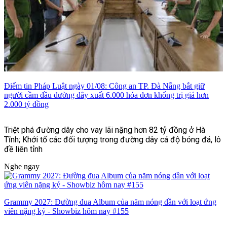
Điểm tin Pháp Luật ngày 01/08: Công an TP. Đà Nẵng bắt giữ
người cầm đầu đường dây xuất 6.000 hóa đơn khống trị giá hơn
2.000 tỷ đồng
Triệt phá đường dây cho vay lãi nặng hơn 82 tỷ đồng ở Hà
Tĩnh; Khởi tố các đối tượng trong đường dây cá độ bóng đá, lô
đề liên tỉnh
Nghe ngay
Grammy 2027: Đường đua Album của năm nóng dần với loạt ứng
viên nặng ký - Showbiz hôm nay #155