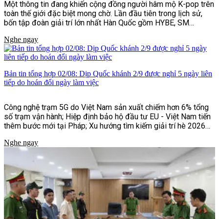
Một thông tin đang khiến cộng đồng người hâm mộ K-pop trên
toàn thế giới đặc biệt mong chờ. Lần đầu tiên trong lịch sử,
bốn tập đoàn giải trí lớn nhất Hàn Quốc gồm HYBE, SM
Entertainment, JYP Entertainment và YG Entertainment sẽ
Nghe ngay
cùng bắt tay tổ chức lễ hội âm nhạc và văn hóa quy mô quốc tế
mang tên Fanomenon.
Bản tin tổng hợp 02/08: Dịp Quốc khánh 2/9 được nghỉ 5 ngày liên
tiếp do hoán đổi ngày làm việc
Công nghệ trạm 5G do Việt Nam sản xuất chiếm hơn 6% tổng
số trạm vận hành; Hiệp định bảo hộ đầu tư EU - Việt Nam tiến
thêm bước mới tại Pháp; Xu hướng tìm kiếm giải trí hè 2026
của người Việt;...và một số tin tức khác
Nghe ngay