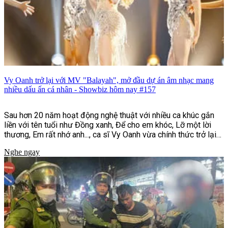
Vy Oanh trở lại với MV "Balayah", mở đầu dự án âm nhạc mang
nhiều dấu ấn cá nhân - Showbiz hôm nay #157
Sau hơn 20 năm hoạt động nghệ thuật với nhiều ca khúc gắn
liền với tên tuổi như Đồng xanh, Để cho em khóc, Lỡ một lời
thương, Em rất nhớ anh..., ca sĩ Vy Oanh vừa chính thức trở lại
với MV "Balayah". Đây là sản phẩm mở màn cho dự án âm nhạc
Nghe ngay
"Hai Bản Thể | UNFOLDED", đồng thời đánh dấu bước chuyển
mình rõ nét về hình ảnh, phong cách âm nhạc và định hướng
sáng tạo của nữ ca sĩ sau nhiều năm gắn bó với dòng nhạc
ballad.