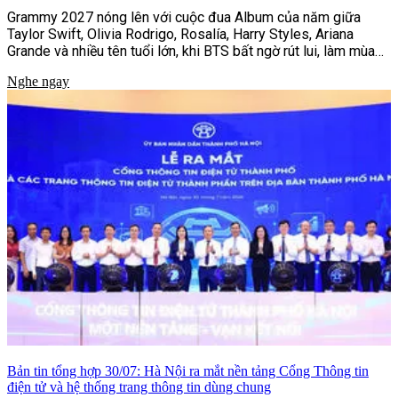
Grammy 2027 nóng lên với cuộc đua Album của năm giữa
Taylor Swift, Olivia Rodrigo, Rosalía, Harry Styles, Ariana
Grande và nhiều tên tuổi lớn, khi BTS bất ngờ rút lui, làm mùa
giải thêm khó lường.
Nghe ngay
Bản tin tổng hợp 30/07: Hà Nội ra mắt nền tảng Cổng Thông tin
điện tử và hệ thống trang thông tin dùng chung