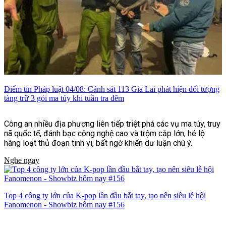
Điểm tin Pháp luật 04/08: Cảnh sát 113 Gia Lai phát hiện đối tượng
tàng trữ 3 gói ma túy khi tuần tra đêm
Công an nhiều địa phương liên tiếp triệt phá các vụ ma túy, truy
nã quốc tế, đánh bạc công nghệ cao và trộm cắp lớn, hé lộ
hàng loạt thủ đoạn tinh vi, bất ngờ khiến dư luận chú ý.
Nghe ngay
Top 4 công ty lớn của K-pop lần đầu bắt tay, tạo nên siêu lễ hội
Fanomenon - Showbiz hôm nay #156