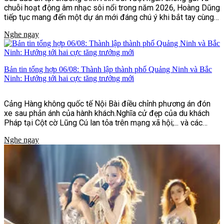
chuỗi hoạt động âm nhạc sôi nổi trong năm 2026, Hoàng Dũng
tiếp tục mang đến một dự án mới đáng chú ý khi bắt tay cùng
nghệ sĩ Hàn Quốc Dept trong ca khúc "Nói nhỏ em nghe".
Nghe ngay
Bản tin tổng hợp 06/08: Thành lập thành phố Quảng Ninh và Bắc
Ninh: Hướng tới hai cực tăng trưởng mới
Cảng Hàng không quốc tế Nội Bài điều chỉnh phương án đón
xe sau phản ánh của hành khách.Nghĩa cử đẹp của du khách
Pháp tại Cột cờ Lũng Cú lan tỏa trên mạng xã hội;... và các
thông tin khác.
Nghe ngay