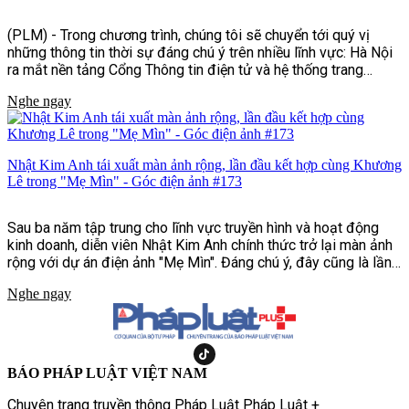
(PLM) - Trong chương trình, chúng tôi sẽ chuyển tới quý vị
những thông tin thời sự đáng chú ý trên nhiều lĩnh vực: Hà Nội
ra mắt nền tảng Cổng Thông tin điện tử và hệ thống trang
thông tin dùng chung, nhiều hoạt động ý nghĩa nhân dịp kỷ
Nghe ngay
niệm Ngày Thương binh - Liệt sĩ, cùng những nỗ lực tăng
cường bảo đảm an toàn giao thông, phòng, chống mua bán
người và nhiều tin tức nổi bật khác.
Nhật Kim Anh tái xuất màn ảnh rộng, lần đầu kết hợp cùng Khương
Lê trong "Mẹ Mìn" - Góc điện ảnh #173
Sau ba năm tập trung cho lĩnh vực truyền hình và hoạt động
kinh doanh, diễn viên Nhật Kim Anh chính thức trở lại màn ảnh
rộng với dự án điện ảnh "Mẹ Mìn". Đáng chú ý, đây cũng là lần
đầu nữ diễn viên hợp tác cùng Khương Lê, nam diễn viên trẻ
Nghe ngay
kém cô 13 tuổi. Dù không vào vai cặp đôi, sự kết hợp giữa hai
gương mặt thuộc hai thế hệ diễn viên vẫn nhanh chóng thu hút
sự quan tâm của khán giả ngay từ những hình ảnh đầu tiên
được công bố tại lễ khai máy.
BÁO PHÁP LUẬT VIỆT NAM
Chuyên trang truyền thông Pháp Luật Pháp Luật +