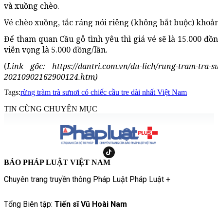
và xuồng chèo.
Vé chèo xuồng, tắc ráng nói riêng (không bắt buộc) khoả
Để tham quan Cầu gỗ tình yêu thì giá vé sẽ là 15.000 đồ
viễn vọng là 5.000 đồng/lần.
(
Link gốc: https://dantri.com.vn/du-lich/rung-tram-tra-su
20210902162900124.htm)
Tags:
rừng tràm trà sư
nơi có chiếc cầu tre dài nhất Việt Nam
TIN CÙNG CHUYÊN MỤC
BÁO PHÁP LUẬT VIỆT NAM
Chuyên trang truyền thông Pháp Luật Pháp Luật +
Tổng Biên tập:
Tiến sĩ Vũ Hoài Nam