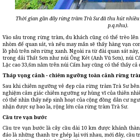
Thời gian gần đây rừng tràm Trà Sư đã thu hút nhiều
p.q.nhu).
Vào sâu trong rừng tràm, du khách cũng có thể trèo lên
nhòm để quan sát, và nếu may mắn sẽ thấy hàng vạn con
lồ phủ trên nền rừng xanh. Ngoài ra từ đài quan sát này
trong dải Thất Sơn như núi Ông Két (Anh Vũ Sơn), núi C
Lặc cao 33,6m nằm trên núi Cấm hay cũng có thể thấy cả
Tháp vọng cảnh - chiêm ngưỡng toàn cảnh rừng trà
Sau khi chiêm ngưỡng vẻ đẹp của rừng tràm Trà Sư bên c
nghiệm cảm giác chiêm ngưỡng sự hùng vĩ của thiên nhiê
có thể nhìn thấy nếp sinh hoạt của cộng đồng dân cư n
nhận được sự bao la, rộng lớn của rừng tràm Trà Sư.
Cầu tre vạn bước
Cầu tre vạn bước là cây cầu dài 10 km được khánh thàn
đáo là những thanh tre ghép lại với nhau, mới đây, cầu 