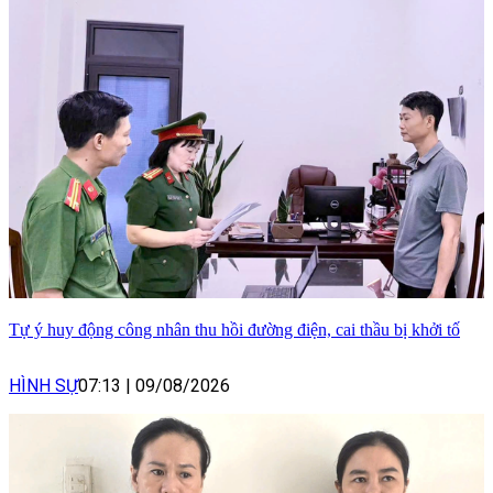
Tự ý huy động công nhân thu hồi đường điện, cai thầu bị khởi tố
HÌNH SỰ
07:13
|
09/08/2026