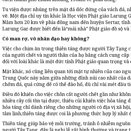
Tu viện được nhúng trên mặt đá dốc đứng của vách đá, 
vẽ. Một địa chỉ uy tín khác là Học viện Phật giáo Larung G
Nằm hơn 20 km về phía đông nam đến huyện Sertar, tỉnh 
Larung Gar được biết đến là“mái nhà” Phật giáo đồ sộ và
Có man rợ, vô nhân đạo hay không?
Việc cho chim ăn trong thiên táng được người Tây Tạng c
của người chết và người thân của họ bằng cách cung cấp 
đối với loài khác là một đức tính Phật giáo quan trọng và 
Mặt khác, nó cũng liên quan tới mặt tự nhiên của cao ng
Trung Quốc này nằm giữa những đỉnh núi cao nhất của d
chởm đá, quá cứng để có thể đào hố, dù chỉ vài mét đầu ti
Điều đó khiến cho việc chôn cất người chết gần như khôn
nhiều cây cối tồn tại được, thiếu củi khiến việc hỏa táng
hỏa táng chỉ dành riêng cho những người có địa vị xã hội,
tâm linh,thiên táng được coi là phương thức hợp lý nhất đ
Thiên táng giúp bảo vệ môi trường, tránh ô nhiễm nguồn
người Tây Tạng, đây là nghi lễ rất bình thường và trang