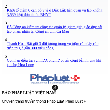
2
Khởi tố thêm 6 cán bộ y tế ở Đắk Lắk liên quan vụ lập khống
3.539 lượt đơn thuốc BHYT
3
Bộ Công an kiểm tra công tác quản lý, giam giữ, giáo dục cải
tạo phạm nhân tại Công an tỉnh Cà Mau
4
Thanh Hóa: Bắt giữ 3 đối tượng trong vụ trộm cắp dây cáp
điện trị giá gần 300 triệu đồng
5
Công an điều tra vụ người phụ nữ bị tấn công bằng hung khí
tại chợ Hòa Long
BÁO PHÁP LUẬT VIỆT NAM
Chuyên trang truyền thông Pháp Luật Pháp Luật +