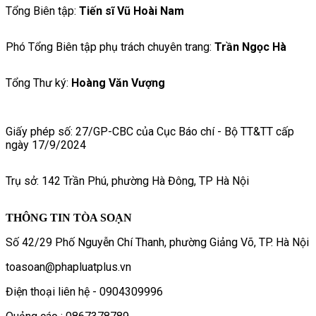
Tổng Biên tập:
Tiến sĩ Vũ Hoài Nam
Phó Tổng Biên tập phụ trách chuyên trang:
Trần Ngọc Hà
Tổng Thư ký:
Hoàng Văn Vượng
Giấy phép số: 27/GP-CBC của Cục Báo chí - Bộ TT&TT cấp
ngày 17/9/2024
Trụ sở: 142 Trần Phú, phường Hà Đông, TP Hà Nội
THÔNG TIN TÒA SOẠN
Số 42/29 Phố Nguyễn Chí Thanh, phường Giảng Võ, TP. Hà Nội
toasoan@phapluatplus.vn
Điện thoại liên hệ - 0904309996