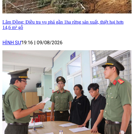
Lâm Đồng: Điều tra vụ phá gần 1ha rừng sản xuất, thiệt hại hơn
14,6 m³ gỗ
HÌNH SỰ
19:16
|
09/08/2026