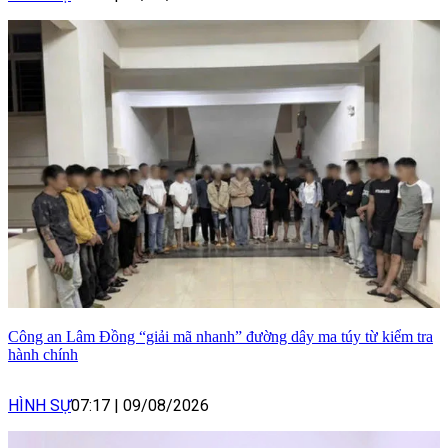
Công an Lâm Đồng “giải mã nhanh” đường dây ma túy từ kiểm tra
hành chính
HÌNH SỰ
07:17
|
09/08/2026