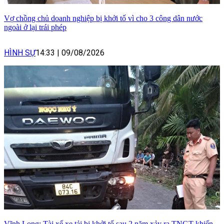
Vợ chồng chủ doanh nghiệp bị khởi tố vì cho 3 công dân nước
ngoài ở lại trái phép
HÌNH SỰ
14:33
|
09/08/2026
Vĩnh Long: Tài xế xe tải bị khởi tố sau 2 năm xảy ra TNGT khiến