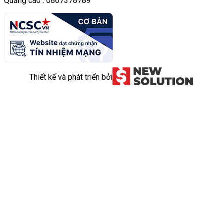
Quảng cáo : 0867378789
Thiết kế và phát triển bởi