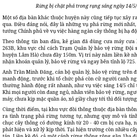
Rừng bị chặt phá trong rạng sáng ngày 14/5/
Một số địa bàn khác thuộc huyện này cũng tiếp tục xảy 
qua. Điều đáng nói, đây là những vụ phá rừng mới nhất, 
tướng Chính phủ về vụ việc hàng ngàn cây thông bị hạ độ
Theo thông tin ban đầu, kẻ gian đã dùng cưa máy cưa h
263B, khu vực chỉ cách Trạm Quản lý bảo vệ rừng Đội 
huyện Lâm Hà) chưa đầy 150m. Vị trí này nằm liền kề nh
nhận khoán quản lý, bảo vệ rừng và ngay bên tỉnh lộ 725.
Anh Trần Minh Đăng, cán bộ quản lý, bảo vệ rừng trên đ
manh động, trước khi tổ chức phá còn cử người canh ng
thường hành động rất nhanh, như vụ việc sáng 14/5 chỉ 
Khi mọi người còn đang ngủ, nhân viên bảo vệ rừng, ngư
máy, chưa kịp mặc quần áo, xỏ giầy chạy tới thì đối tượng
Cùng thời điểm, tại khu vực đồi thông thuộc địa bàn thô
ra tình trạng phá rừng tương tự, nhưng quy mô và tín
chục cây thông có đường kính từ 20 - 40 cm bị cưa hạ,
phát hiện và xử lý kịp thời. Tại hiện trường còn nhiều câ
tán. Liền kề đó, cả một cánh rừng thông rộng gần 1ha đã