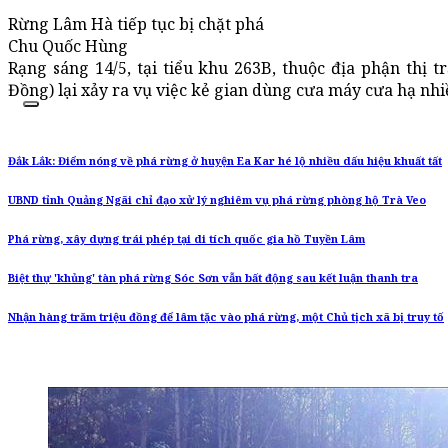
Rừng Lâm Hà tiếp tục bị chặt phá
Chu Quốc Hùng
Rạng sáng 14/5, tại tiểu khu 263B, thuộc địa phận thị
Đồng) lại xảy ra vụ việc kẻ gian dùng cưa máy cưa hạ nhi
Đắk Lắk: Điểm nóng về phá rừng ở huyện Ea Kar hé lộ nhiều dấu hiệu khuất tất
UBND tỉnh Quảng Ngãi chỉ đạo xử lý nghiêm vụ phá rừng phòng hộ Trà Veo
Phá rừng, xây dựng trái phép tại di tích quốc gia hồ Tuyền Lâm
Biệt thự 'khủng' tàn phá rừng Sóc Sơn vẫn bất động sau kết luận thanh tra
Nhận hàng trăm triệu đồng để lâm tặc vào phá rừng, một Chủ tịch xã bị truy tố