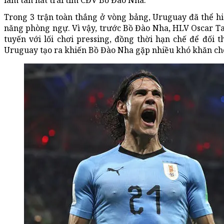
làm tan nát trái tim CĐV Bồ Đào Nha.
Trong 3 trận toàn thắng ở vòng bảng, Uruguay đã thể hiện 
năng phòng ngự. Vì vậy, trước Bồ Đào Nha, HLV Oscar Ta
tuyến với lối chơi pressing, đồng thời hạn chế để đối 
Uruguay tạo ra khiến Bồ Đào Nha gặp nhiều khó khăn ch