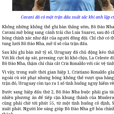
Cavani đã có một trận đấu xuất sắc khi anh lập c
Không những không thể ghi bàn thắng sớm, Bồ Đào Nha c
Cavani mở bóng sang cánh trái cho Luis Suarez, sau đó 
bóng chính xác như đặt của người đồng đội. Chỉ chờ có 
tung lưới Bồ Đào Nha, mở tỉ số của trận đấu.
Sau khi ghi bàn mở tỷ số, Uruguay đã chủ động kéo th
Với lối chơi áp sát, pressing cực kì khó chịu, La Celeste 
Bồ Đào Nha, thậm chí chia cắt Cris Ronaldo với các vệ ti
Vì vậy, trong suốt thời gian hiệp 1, Cristiano Ronaldo 
ngoài cú sút phạt nhưng bóng không thể vượt qua hàng
trận đó, Uruguay còn tạo ra 1 số tình huống nguy hiểm về
Bước sang hiệp đấu thứ 2, Bồ Đào Nha buộc phải gia tă
nhiều phương án để tiếp cận khung thành của Muslera
cũng phải chờ tới phút 55, từ một tình huống cố định, 
xuất phát. Người lóe sáng giúp Bồ Đào Nha gỡ hòa chính