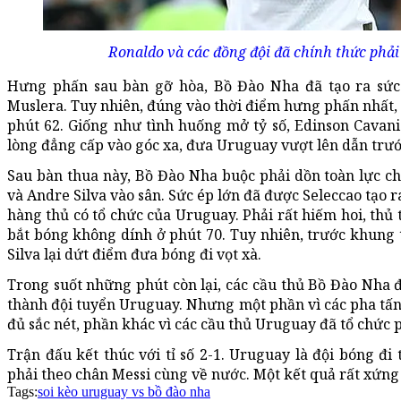
Ronaldo và các đồng đội đã chính thức phải
Hưng phấn sau bàn gỡ hòa, Bồ Đào Nha đã tạo ra sức
Muslera. Tuy nhiên, đúng vào thời điểm hưng phấn nhất, 
phút 62. Giống như tình huống mở tỷ số, Edinson Cavani
lòng đẳng cấp vào góc xa, đưa Uruguay vượt lên dẫn trướ
Sau bàn thua này, Bồ Đào Nha buộc phải dồn toàn lực 
và Andre Silva vào sân. Sức ép lớn đã được Seleccao tạo ra
hàng thủ có tổ chức của Uruguay. Phải rất hiếm hoi, thủ
bắt bóng không dính ở phút 70. Tuy nhiên, trước khung
Silva lại dứt điểm đưa bóng đi vọt xà.
Trong suốt những phút còn lại, các cầu thủ Bồ Đào Nha 
thành đội tuyển Uruguay. Nhưng một phần vì các pha tấn
đủ sắc nét, phần khác vì các cầu thủ Uruguay đã tổ chức
Trận đấu kết thúc với tỉ số 2-1. Uruguay là đội bóng đi
phải theo chân Messi cùng về nước. Một kết quả rất xứng
Tags:
soi kèo uruguay vs bồ đào nha