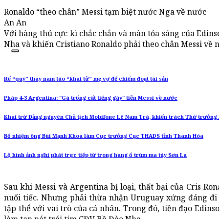
Ronaldo “theo chân” Messi tạm biệt nước Nga về nước
An An
Với hàng thủ cực kì chắc chắn và màn tỏa sáng của Edin
Nha và khiến Cristiano Ronaldo phải theo chân Messi về n
Rể “quý” thay nam tào “khai tử” mẹ vợ để chiếm đoạt tài sản
Pháp 4-3 Argentina: "Gà trống cất tiếng gáy" tiễn Messi về nước
Khai trừ Đảng nguyên Chủ tịch Mobifone Lê Nam Trà, khiển trách Thứ trưởng
Bổ nhiệm ông Bùi Mạnh Khoa làm Cục trưởng Cục THADS tỉnh Thanh Hóa
Lộ hình ảnh nghi phát trực tiếp từ trong hang ổ trùm ma túy Sơn La
Sau khi Messi và Argentina bị loại, thất bại của Cris R
nuối tiếc. Nhưng phải thừa nhận Uruguay xứng đáng đi ti
tập thể với vai trò của cá nhân. Trong đó, tiền đạo Edins