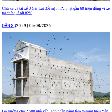
Chủ xe và tài xế ở Gia Lai đối mặt mức phạt gần 60 triệu đồng vì xe
tải chở quá tải 82%
DÂN SỰ
20:29
|
05/08/2026
Gỡ vướng cho 2.500 nhà yến, góp phần nâng tầm thương hiệu Yến