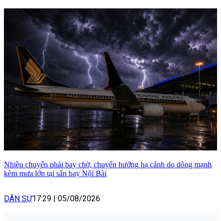
Nhiều chuyến phải bay chờ, chuyển hướng hạ cánh do dông mạnh
kèm mưa lớn tại sân bay Nội Bài
DÂN SỰ
17:29
|
05/08/2026