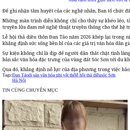
Để ghi nhận tâm huyết của các nghệ nhân, Ban tổ chức đã
Những màn trình diễn không chỉ cho thấy sự khéo léo, tà
truyền lửa đam mê nghệ thuật truyền thống cho thế hệ tr
Lễ hội thả diều thôn Đan Tảo năm 2026 khép lại trong ni
khẳng định sức sống bền bỉ của các giá trị văn hóa dân gi
Sự kiện không chỉ là dịp để người dân thắt chặt tình l
bản sắc văn hóa đặc trưng của vùng đất Sóc Sơn tới du kh
Qua đó, khẳng định nỗ lực của địa phương trong việc bảo 
Tags:
Đan Tảo
di sản văn hóa phi vật thể
lễ hội thả diều
sóc Sơn
Hà Nội
TIN CÙNG CHUYÊN MỤC