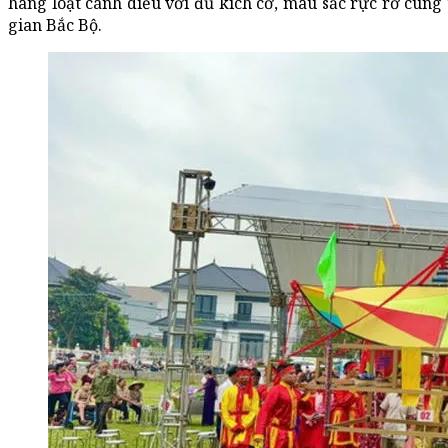
hàng loạt cánh diều với đủ kích cỡ, màu sắc rực rỡ cùn
gian Bắc Bộ.