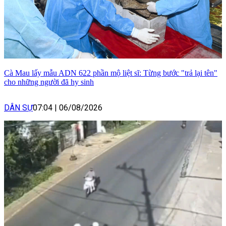
Cà Mau lấy mẫu ADN 622 phần mộ liệt sĩ: Từng bước "trả lại tên"
cho những người đã hy sinh
DÂN SỰ
07:04
|
06/08/2026