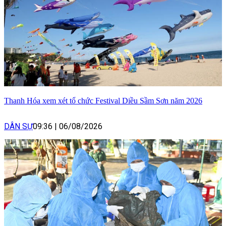
Thanh Hóa xem xét tổ chức Festival Diều Sầm Sơn năm 2026
DÂN SỰ
09:36
|
06/08/2026