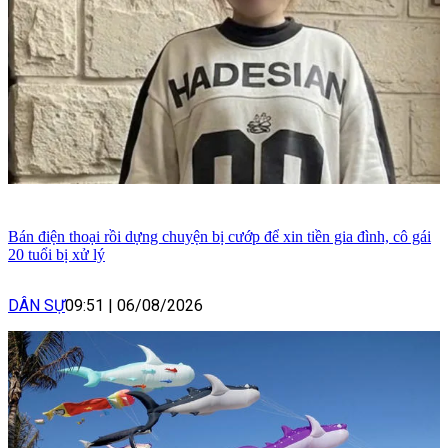
Bán điện thoại rồi dựng chuyện bị cướp để xin tiền gia đình, cô gái
20 tuổi bị xử lý
DÂN SỰ
09:51
|
06/08/2026