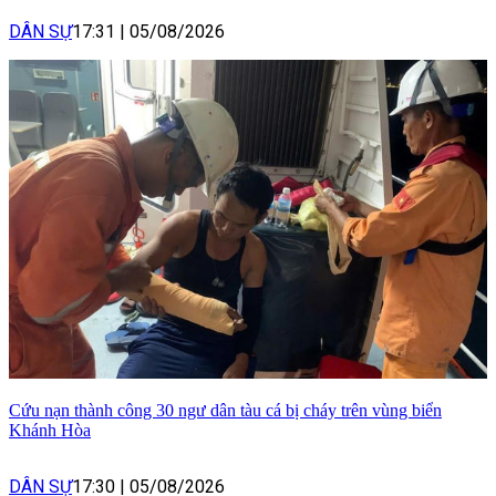
DÂN SỰ
17:31
|
05/08/2026
Cứu nạn thành công 30 ngư dân tàu cá bị cháy trên vùng biển
Khánh Hòa
DÂN SỰ
17:30
|
05/08/2026