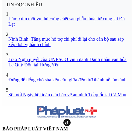
TIN ĐỌC NHIỀU
1
Lùm xùm một vụ thú cưng chết sau phẫu thuật tử cung tại Đà
Lạt
2
Ninh Bình: Tăng mức hỗ trợ chi phí đi lại cho cán bộ sau sắp
xếp đơn vị hành chính
3
Trao Nghị quyết của UNESCO vinh danh Danh nhân văn hóa
Lê Quý Đôn tại Hưng Yên
4
Đừng để tiếng chó sủa kêu cứu giữa đêm trở thành nỗi ám ảnh
5
Sôi nổi Ngày hội toàn dân bảo vệ an ninh Tổ quốc tại Cà Mau
BÁO PHÁP LUẬT VIỆT NAM