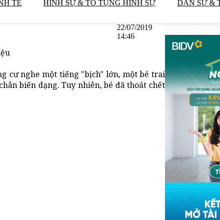
NH TẾ
HÌNH SỰ & TỐ TỤNG HÌNH SỰ
DÂN SỰ & 
22/07/2019
14:46
iệu
g cư nghe một tiếng "bịch" lớn, một bé trai
chân biến dạng. Tuy nhiên, bé đã thoát chết