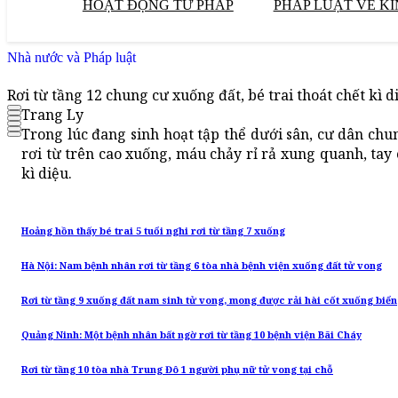
HOẠT ĐỘNG TƯ PHÁP
PHÁP LUẬT VỀ KI
Nhà nước và Pháp luật
Rơi từ tầng 12 chung cư xuống đất, bé trai thoát chết kì d
Trang Ly
Trong lúc đang sinh hoạt tập thể dưới sân, cư dân chun
rơi từ trên cao xuống, máu chảy rỉ rả xung quanh, tay 
kì diệu.
Hoảng hồn thấy bé trai 5 tuổi nghi rơi từ tầng 7 xuống
Hà Nội: Nam bệnh nhân rơi từ tầng 6 tòa nhà bệnh viện xuống đất tử vong
Rơi từ tầng 9 xuống đất nam sinh tử vong, mong được rải hài cốt xuống biển
Quảng Ninh: Một bệnh nhân bất ngờ rơi từ tầng 10 bệnh viện Bãi Cháy
Rơi từ tầng 10 tòa nhà Trung Đô 1 người phụ nữ tử vong tại chỗ