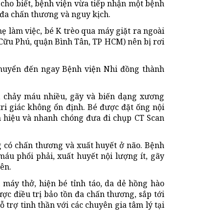
cho biết, bệnh viện vừa tiếp nhận một bệnh
 đa chấn thương và nguy kịch.
ẹ làm việc, bé K trèo qua máy giặt ra ngoài
Cữu Phú, quận Bình Tân, TP HCM) nên bị rơi
chuyển đến ngay Bệnh viện Nhi đồng thành
i, chảy máu nhiều, gãy và biến dạng xương
tri giác không ổn định. Bé được đặt ống nội
h hiệu và nhanh chóng đưa đi chụp CT Scan
g có chấn thương và xuất huyết ở não. Bệnh
máu phổi phải, xuất huyết nội lượng ít, gãy
ên.
i máy thở, hiện bé tỉnh táo, da dẻ hồng hào
ợc điều trị bảo tồn đa chấn thương, sắp tới
 trợ tinh thần với các chuyên gia tâm lý tại