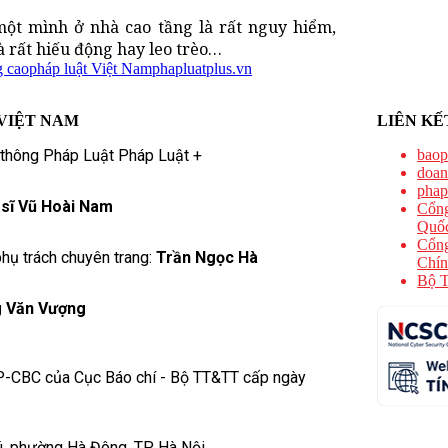
ột mình ở nhà cao tầng là rất nguy hiểm,
à rất hiếu động hay leo trèo…
g cao
pháp luật Việt Nam
phapluatplus.vn
VIỆT NAM
LIÊN KẾ
 thông Pháp Luật Pháp Luật +
baop
doan
phap
 sĩ Vũ Hoài Nam
Cổng
Quốc
Cổng
hụ trách chuyên trang:
Trần Ngọc Hà
Chín
Bộ T
 Văn Vượng
P-CBC của Cục Báo chí - Bộ TT&TT cấp ngày
ú, phường Hà Đông, TP Hà Nội