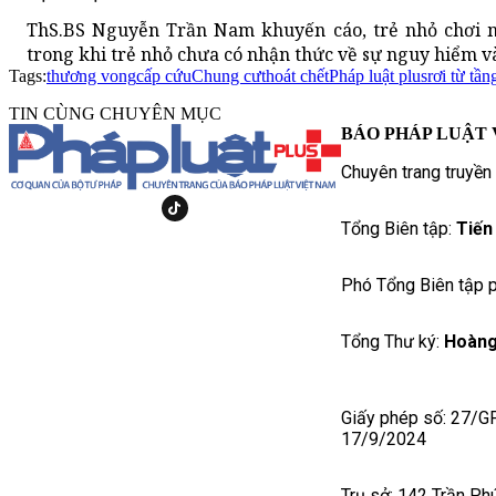
ThS.BS Nguyễn Trần Nam khuyến cáo, trẻ nhỏ chơi m
trong khi trẻ nhỏ chưa có nhận thức về sự nguy hiểm v
Tags:
thương vong
cấp cứu
Chung cư
thoát chết
Pháp luật plus
rơi từ tần
TIN CÙNG CHUYÊN MỤC
BÁO PHÁP LUẬT 
Chuyên trang truyền
Tổng Biên tập:
Tiến
Phó Tổng Biên tập p
Tổng Thư ký:
Hoàng
Giấy phép số: 27/G
17/9/2024
Trụ sở: 142 Trần Ph