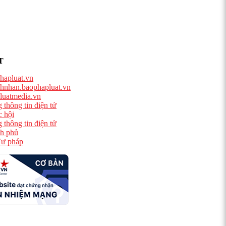
T
hapluat.vn
hnhan.baophapluat.vn
luatmedia.vn
 thông tin điện tử
 hội
 thông tin điện tử
h phủ
ư pháp