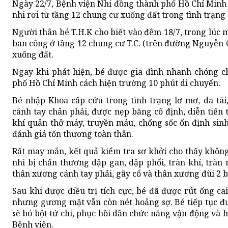
Ngày 22/7, Bệnh viện Nhi đồng thành phố Hồ Chí Minh 
nhi rơi từ tầng 12 chung cư xuống đất trong tình trạng
Người thân bé T.H.K cho biết vào đêm 18/7, trong lúc m
ban công ở tầng 12 chung cư T.C. (trên đường Nguyễn 
xuống đất.
Ngay khi phát hiện, bé được gia đình nhanh chóng 
phố Hồ Chí Minh cách hiện trường 10 phút di chuyển.
Bé nhập Khoa cấp cứu trong tình trạng lơ mơ, da tá
cánh tay chân phải, được nẹp băng cố định, diễn tiến 
khí quản thở máy, truyền máu, chống sốc ổn định sin
đánh giá tổn thương toàn thân.
Rất may mắn, kết quả kiểm tra sơ khởi cho thấy khôn
nhi bị chấn thương dập gan, dập phổi, tràn khí, tràn 
thân xương cánh tay phải, gãy cổ và thân xương đùi 2 b
Sau khi được điều trị tích cực, bé đã được rút ống ca
nhưng gương mặt vẫn còn nét hoảng sợ. Bé tiếp tục đư
sẽ bó bột tứ chi, phục hồi dần chức năng vận động và hỗ
Bệnh viện.