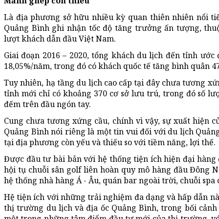
Mảnh ghép còn thiếu
Là địa phương sở hữu nhiều kỳ quan thiên nhiên nổi ti
Quảng Bình ghi nhận tốc độ tăng trưởng ấn tượng, thu
lượt khách dẫn đầu Việt Nam.
Giai đoạn 2016 – 2020, tổng khách du lịch đến tỉnh ước 
18,05%/năm, trong đó có khách quốc tế tăng bình quân 
Tuy nhiên, hạ tầng du lịch cao cấp tại đây chưa tương xứ
tỉnh mới chỉ có khoảng 370 cơ sở lưu trú, trong đó số lư
đếm trên đầu ngón tay.
Cung chưa tương xứng cầu, chính vì vậy, sự xuất hiện 
Quảng Bình nói riêng là một tin vui đối với du lịch Quả
tại địa phương còn yếu và thiếu so với tiềm năng, lợi thế.
Được đầu tư bài bản với hệ thống tiện ích hiện đại hàng
hội tụ chuỗi sân golf liên hoàn quy mô hàng đầu Đông N
hệ thống nhà hàng Á - Âu, quán bar ngoài trời, chuỗi spa
Hệ tiện ích với những trải nghiệm đa dạng và hấp dẫn này
thị trường du lịch và địa ốc Quảng Bình, trong bối cả
một trong những tâm điểm đầu tư mới của thị trường, với