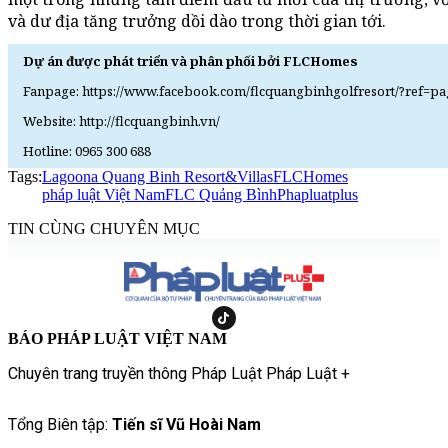
và dư địa tăng trưởng dồi dào trong thời gian tới.
Dự án được phát triển và phân phối bởi FLCHomes
Fanpage: https://www.facebook.com/flcquangbinhgolfresort/?ref=pa
Website: http://flcquangbinh.vn/
Hotline: 0965 300 688
Tags:
Lagoona Quang Binh Resort&Villas
FLCHomes
pháp luật Việt Nam
FLC Quảng Bình
Phapluatplus
TIN CÙNG CHUYÊN MỤC
BÁO PHÁP LUẬT VIỆT NAM
Chuyên trang truyền thông Pháp Luật Pháp Luật +
Tổng Biên tập:
Tiến sĩ Vũ Hoài Nam