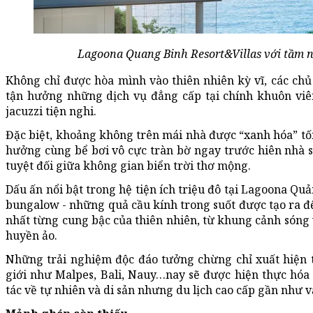
Lagoona Quang Binh Resort&Villas với tầm n
Không chỉ được hòa mình vào thiên nhiên kỳ vĩ, các ch
tận hưởng những dịch vụ đẳng cấp tại chính khuôn viên
jacuzzi tiện nghi.
Đặc biệt, khoảng không trên mái nhà được “xanh hóa” tối
hưởng cùng bể bơi vô cực tràn bờ ngay trước hiên nhà 
tuyệt đối giữa không gian biển trời thơ mộng.
Dấu ấn nổi bật trong hệ tiện ích triệu đô tại Lagoona Q
bungalow - những quả cầu kính trong suốt được tạo ra đ
nhất từng cung bậc của thiên nhiên, từ khung cảnh sóng 
huyền ảo.
Những trải nghiệm độc đáo tưởng chừng chỉ xuất hiện t
giới như Malpes, Bali, Nauy…nay sẽ được hiện thực hóa
tác về tự nhiên và di sản nhưng du lịch cao cấp gần như 