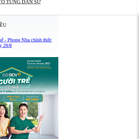
TỐ TỤNG DÂN SỰ
IỀU
uế - Phong Nha chính thức
y 28/8