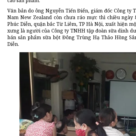
cáo sản phẩm.
Văn bản do ông Nguyễn Tiến Điển, giám đốc Công ty 
Nam New Zealand còn chưa ráo mực thì chiều ngày 8
Phúc Diễn, quận bắc Từ Liêm, TP Hà Nội, xuất hiện m
xưng là người của Công ty TNHH tập đoàn sữa dinh d
bán sản phẩm sữa bột Đông Trùng Hạ Thảo Hồng Sâ
Diễn.