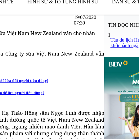
NH TẾ
HÌNH SỰ & TỐ TỤNG HÌNH SỰ
DÂN SỰ & 
19/07/2020
07:30
TIN ĐỌC NH
 sữa Việt Nam New Zealand vẫn cho nhân
1
Tàu du lịch H
khởi hành ngà
ủa Công ty sữa Việt Nam New Zealand vẫn
.
để lừa dối người tiêu dùng!
 để lừa người tiêu dùng?
ng Hạ Thảo Hồng sâm Ngọc Linh được nhập
dinh dưỡng quốc tế Việt Nam New Zealand
ượng, ngang nhiên mạo danh Viện Hàn lâm
 sản phẩm với những công dụng thần thánh