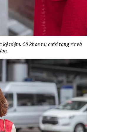
c kỷ niệm. Cô khoe nụ cười rạng rỡ và
cảm.