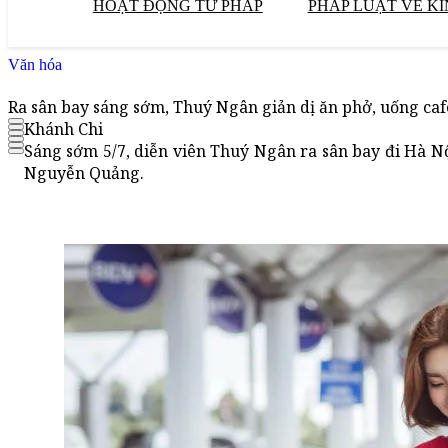
HOẠT ĐỘNG TƯ PHÁP
PHÁP LUẬT VỀ KI
Văn hóa
Ra sân bay sáng sớm, Thuý Ngân giản dị ăn phở, uống caf
Khánh Chi
Sáng sớm 5/7, diễn viên Thuý Ngân ra sân bay đi Hà N
Nguyễn Quảng.