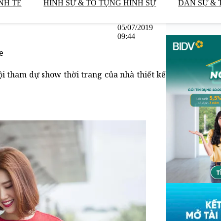
NH TẾ
HÌNH SỰ & TỐ TỤNG HÌNH SỰ
DÂN SỰ & 
05/07/2019
09:44
e
ội tham dự show thời trang của nhà thiết kế