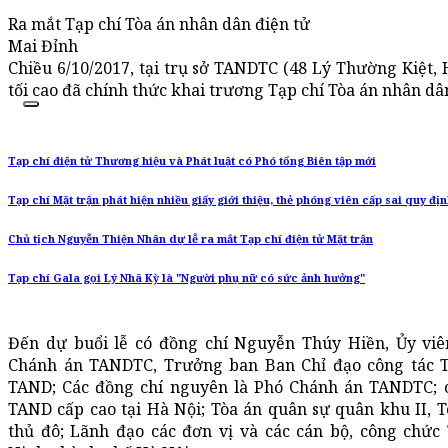
Ra mắt Tạp chí Tòa án nhân dân điện tử
Mai Đỉnh
Chiều 6/10/2017, tại trụ sở TANDTC (48 Lý Thường Kiệt, 
tối cao đã chính thức khai trương Tạp chí Tòa án nhân dân
Tạp chí điện tử Thương hiệu và Phát luật có Phó tổng Biên tập mới
Tạp chí Mặt trận phát hiện nhiều giấy giới thiệu, thẻ phóng viên cấp sai quy đị
Chủ tịch Nguyễn Thiện Nhân dự lễ ra mắt Tạp chí điện tử Mặt trận
Tạp chí Gala gọi Lý Nhã Kỳ là "Người phụ nữ có sức ảnh hưởng"
Đến dự buổi lễ có đồng chí Nguyễn Thúy Hiền, Ủy vi
Chánh án TANDTC, Trưởng ban Ban Chỉ đạo công tác T
TAND; Các đồng chí nguyên là Phó Chánh án TANDTC;
TAND cấp cao tại Hà Nội; Tòa án quân sự quân khu II, 
thủ đô; Lãnh đạo các đơn vị và các cán bộ, công chứ