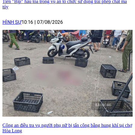
Tiến "Bịp" hầu tòa trong vụ án tổ chức sử dụng trái phép chất ma
túy
HÌNH SỰ
10:16
|
07/08/2026
Công an điều tra vụ người phụ nữ bị tấn công bằng hung khí tại chợ
Hòa Long