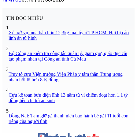
TIN ĐỌC NHIỀU
1
Xét xử vụ mua bán hơn 12,3kg ma túy ở TP HCM: Hai bị cáo
lĩnh án tử hình
2
Bộ Công an kiểm tra công tác quản lý, giam giữ, giáo dục cải
tạo phạm nhân tại Công an tỉnh Cà Mau
3
Truy tố cựu Viện trưởng Viện Pháp y tâm thần Trung ương
nhận hối lộ hơn 8 tỷ đồng
4
Cựu kế toán bưu điện lĩnh 13 năm tù vì chiếm đoạt hơn 1,1 tỷ
đồng tiền chi trả an sinh
5
Đồng Nai: Tạm giữ gã thanh niên bạo hành bé gái 11 tuổi con
riêng của người tình