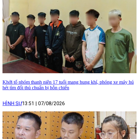
Khởi tố nhóm thanh niên 17 tuổi mang hung khí, phóng xe máy hú
hét tìm đối thủ chuẩn bị hỗn chiến
HÌNH SỰ
13:51
|
07/08/2026