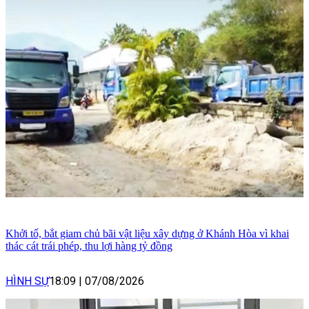
Khởi tố, bắt giam chủ bãi vật liệu xây dựng ở Khánh Hòa vì khai
thác cát trái phép, thu lợi hàng tỷ đồng
HÌNH SỰ
18:09
|
07/08/2026