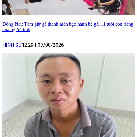
Đồng Nai: Tạm giữ gã thanh niên bạo hành bé gái 11 tuổi con riêng
của người tình
HÌNH SỰ
12:29
|
07/08/2026