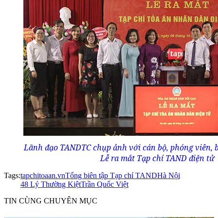
Lãnh đạo TANDTC chụp ảnh với cán bộ, phóng viên, bi
Lễ ra mắt Tạp chí TAND điện tử
Tags:
tapchitoaan.vn
Tổng biên tập Tạp chí TAND
Hà Nội
48 Lý Thường Kiệt
Trần Quốc Việt
TIN CÙNG CHUYÊN MỤC