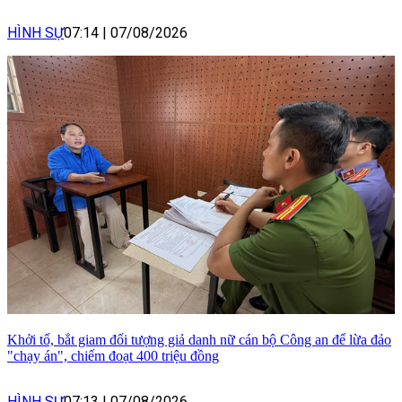
HÌNH SỰ
07:14
|
07/08/2026
Khởi tố, bắt giam đối tượng giả danh nữ cán bộ Công an để lừa đảo
"chạy án", chiếm đoạt 400 triệu đồng
HÌNH SỰ
07:13
|
07/08/2026