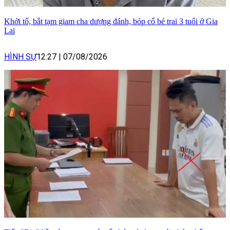
Khởi tố, bắt tạm giam cha dượng đánh, bóp cổ bé trai 3 tuổi ở Gia
Lai
HÌNH SỰ
12:27
|
07/08/2026