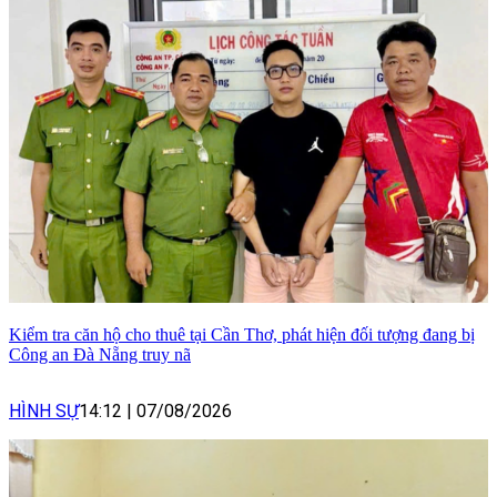
Kiểm tra căn hộ cho thuê tại Cần Thơ, phát hiện đối tượng đang bị
Công an Đà Nẵng truy nã
HÌNH SỰ
14:12
|
07/08/2026