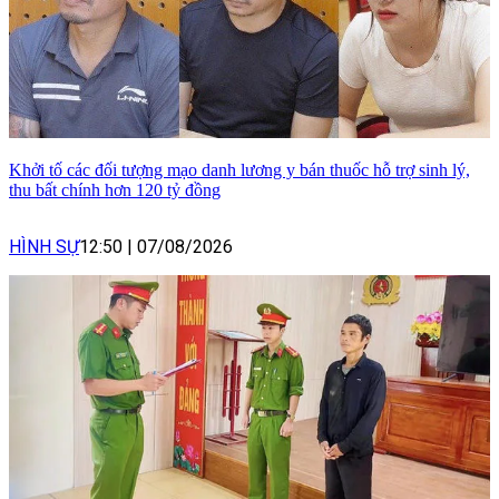
Khởi tố các đối tượng mạo danh lương y bán thuốc hỗ trợ sinh lý,
thu bất chính hơn 120 tỷ đồng
HÌNH SỰ
12:50
|
07/08/2026