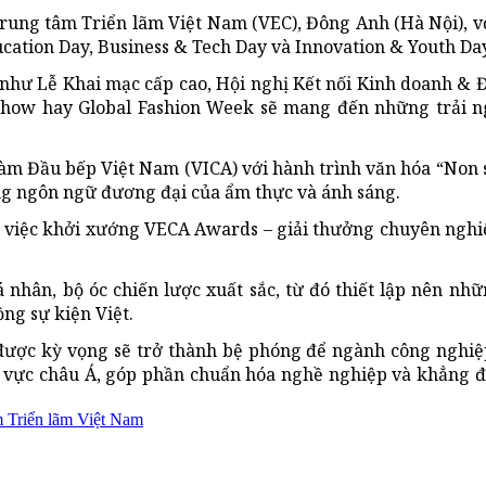
Trung tâm Triển lãm Việt Nam (VEC), Đông Anh (Hà Nội), vớ
ation Day, Business & Tech Day và Innovation & Youth Day
như Lễ Khai mạc cấp cao, Hội nghị Kết nối Kinh doanh & Đ
Show hay Global Fashion Week sẽ mang đến những trải n
 làm Đầu bếp Việt Nam (VICA) với hành trình văn hóa “Non
ằng ngôn ngữ đương đại của ẩm thực và ánh sáng.
à việc khởi xướng VECA Awards – giải thưởng chuyên nghiệ
 nhân, bộ óc chiến lược xuất sắc, từ đó thiết lập nên n
ng sự kiện Việt.
được kỳ vọng sẽ trở thành bệ phóng để ngành công nghiệ
u vực châu Á, góp phần chuẩn hóa nghề nghiệp và khẳng đ
m Triển lãm Việt Nam