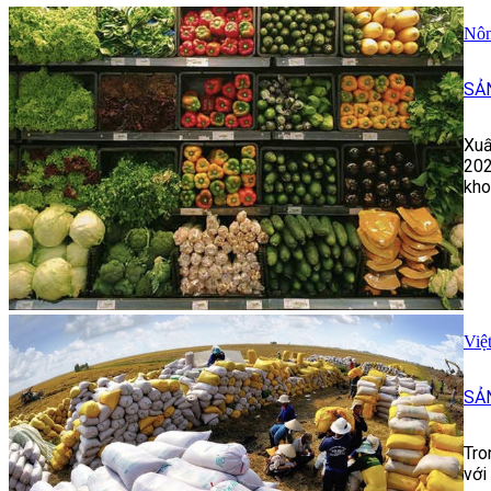
Nôn
SẢ
Xuấ
202
kho
Việ
SẢ
Tro
với