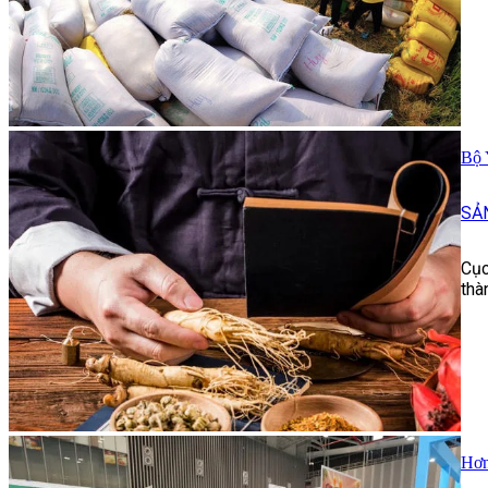
Bộ 
SẢ
Cục
thà
Hơn