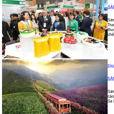
SẢ
Sán
Tru
thư
chế
Địn
SẢ
Sán
cáo
Sa 