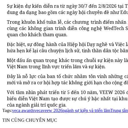
Sự kiện dự kiến diễn ra từ ngày 30/7 đến 2/8/2026 tại 
dung đa dạng bao gồm các ngày hội chuyên đề như Educ
Trong khuôn khổ tuần lễ, các chương trình điểm nhấn 
cùng các không gian trình diễn công nghệ WedTech 
quan cho khách tham quan.
Đặc biệt, sự đồng hành của Hiệp hội Dạy nghề và Việc
hứa hẹn kể lại câu chuyện lịch sử, tinh thần dân tộc b
Một dấu ấn quan trọng khác trong chuỗi sự kiện này l
Việt Nam trong lĩnh vực triển lãm và sự kiện.
Đây là nỗ lực của ban tổ chức nhằm tôn vinh những cá
mới và mở ra cơ hội hợp tác không giới hạn cho cộng đồ
Với tầm nhìn phát triển từ 5 đến 10 năm, VEEW 2026 
biểu diễn Việt Nam tạo được sự chú ý bậc nhất tại kh
của ngành giải trí quốc gia.
Tags:
veca awards
veca
veew 2026
ngành sự kiện và triển lãm
Trung tâ
TIN CÙNG CHUYÊN MỤC