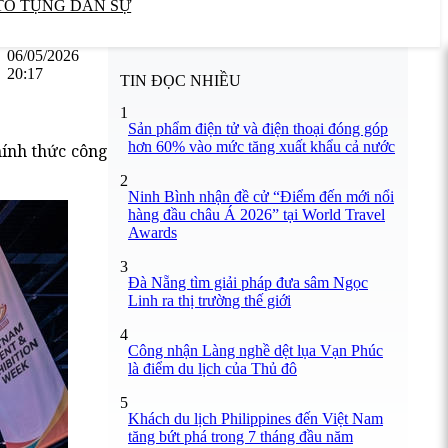
TỐ TỤNG DÂN SỰ
06/05/2026
20:17
TIN ĐỌC NHIỀU
1
Sản phẩm điện tử và điện thoại đóng góp
hơn 60% vào mức tăng xuất khẩu cả nước
hính thức công
2
Ninh Bình nhận đề cử “Điểm đến mới nổi
hàng đầu châu Á 2026” tại World Travel
Awards
3
Đà Nẵng tìm giải pháp đưa sâm Ngọc
Linh ra thị trường thế giới
4
Công nhận Làng nghề dệt lụa Vạn Phúc
là điểm du lịch của Thủ đô
5
Khách du lịch Philippines đến Việt Nam
tăng bứt phá trong 7 tháng đầu năm