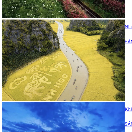
Nin
SẢ
Khá
SẢ