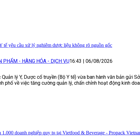
Y tế yêu cầu xử lý nghiêm dược liệu không rõ nguồn gốc
N PHẨM - HÀNG HÓA - DỊCH VỤ
16:43
|
06/08/2026
 Quản lý Y, Dược cổ truyền (Bộ Y tế) vừa ban hành văn bản gửi Sở 
nh phố về việc tăng cường quản lý, chấn chỉnh hoạt động kinh doa
 1.000 doanh nghiệp quy tụ tại Vietfood & Beverage - Propack Vietn