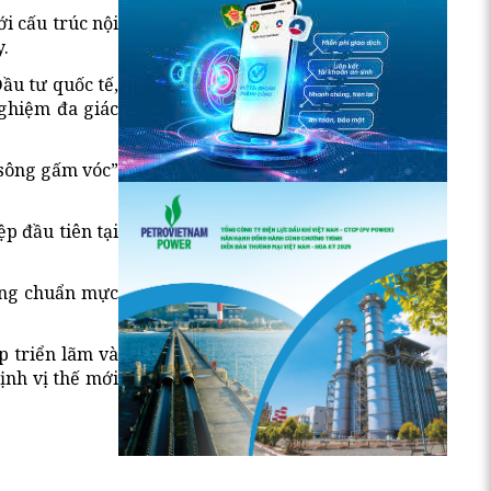
i cấu trúc nội
.
ầu tư quốc tế,
ghiệm đa giác
 sông gấm vóc”
p đầu tiên tại
hững chuẩn mực
p triển lãm và
ịnh vị thế mới