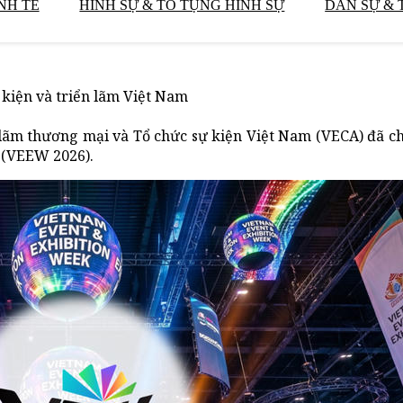
NH TẾ
HÌNH SỰ & TỐ TỤNG HÌNH SỰ
DÂN SỰ & 
 kiện và triển lãm Việt Nam
n lãm thương mại và Tổ chức sự kiện Việt Nam (VECA) đã c
 (VEEW 2026).