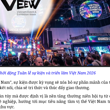
hởi động Tuần lễ sự kiện và triển lãm Việt Nam 2026
t Nam”, sự kiện được kỳ vọng sẽ xóa bỏ sự phân mảnh của t
t nối, chia sẻ tri thức và thúc đẩy giao thương.
n túy mà được định vị là nền tảng thường niên hội tụ từ
 nghiệp, hướng tới mục tiêu nâng tầm vị thế Việt Nam 
khu vực.