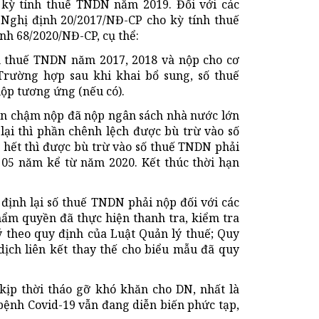
 kỳ tính thuế TNDN năm 2019. Đối với các
 Nghị định 20/2017/NĐ-CP cho kỳ tính thuế
nh 68/2020/NĐ-CP, cụ thể:
n thuế TNDN năm 2017, 2018 và nộp cho cơ
 Trường hợp sau khi khai bổ sung, số thuế
ộp tương ứng (nếu có).
iền chậm nộp đã nộp ngân sách nhà nước lớn
lại thì phần chênh lệch được bù trừ vào số
hết thì được bù trừ vào số thuế TNDN phải
 05 năm kể từ năm 2020. Kết thúc thời hạn
 định lại số thuế TNDN phải nộp đối với các
ẩm quyền đã thực hiện thanh tra, kiểm tra
lý theo quy định của Luật Quản lý thuế; Quy
dịch liên kết thay thế cho biểu mẫu đã quy
kịp thời tháo gỡ khó khăn cho DN, nhất là
bệnh Covid-19 vẫn đang diễn biến phức tạp,