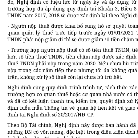
đó, Nghị định có hiệu lực từ ngày ký và áp dụng từ
trường hợp đã áp dụng quy định tại Khoản 3, Điều 8
TNDN năm 2017, 2018 sẽ được xác định lại theo Nghị đị
- Người nộp thuế được khai bổ sung hồ sơ quyết toá
quan quản lý thuế trực tiếp trước ngày 01/01/2021.
TNDN phải nộp giảm đi thì sẽ được giảm số tiền chậm n
- Trường hợp người nộp thuế có số tiền thuế TNDN, t
hơn số tiền thuế TNDN, tiền chậm nộp được xác định 
thuế TNDN phải nộp trong năm 2020. Nếu chưa bù trừ 
nộp trong các năm tiếp theo nhưng tối đa không quá
trên, không xử lý số thuế còn lại chưa bù trừ hết.
Nghị định cũng quy định trình trình tự, cách thức xác
trường hợp cơ quan thuế hoặc cơ quan nhà nước có th
và đã có kết luận thanh tra, kiểm tra, quyết định xử 
định biểu mẫu Thông tin về quan hệ liên kết và giao 
định tại Nghị định số 20/2017/NĐ-CP.
Theo Bộ Tài chính, Nghị định này được ban hành đã 
những DN có vốn mỏng, đặc biệt trong điều kiện dịch 