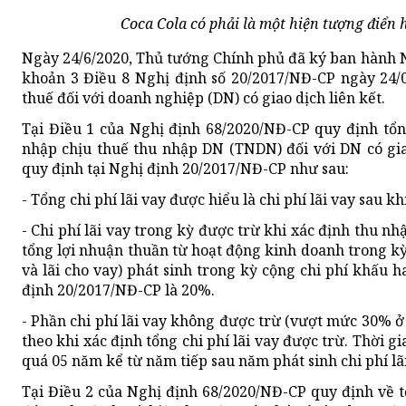
Coca Cola có phải là một hiện tượng điển 
Ngày 24/6/2020, Thủ tướng Chính phủ đã ký ban hành N
khoản 3 Điều 8 Nghị định số 20/2017/NĐ-CP ngày 24/
thuế đối với doanh nghiệp (DN) có giao dịch liên kết.
Tại Điều 1 của Nghị định 68/2020/NĐ-CP quy định tổng
nhập chịu thuế thu nhập DN (TNDN) đối với DN có giao
quy định tại Nghị định 20/2017/NĐ-CP như sau:
- Tổng chi phí lãi vay được hiểu là chi phí lãi vay sau khi
- Chi phí lãi vay trong kỳ được trừ khi xác định thu
tổng lợi nhuận thuần từ hoạt động kinh doanh trong kỳ c
và lãi cho vay) phát sinh trong kỳ cộng chi phí khấu h
định 20/2017/NĐ-CP là 20%.
- Phần chi phí lãi vay không được trừ (vượt mức 30% ở 
theo khi xác định tổng chi phí lãi vay được trừ. Thời gi
quá 05 năm kể từ năm tiếp sau năm phát sinh chi phí lã
Tại Điều 2 của Nghị định 68/2020/NĐ-CP quy định về t