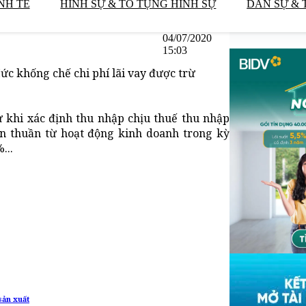
NH TẾ
HÌNH SỰ & TỐ TỤNG HÌNH SỰ
DÂN SỰ & 
04/07/2020
15:03
Mức khống chế chi phí lãi vay được trừ
rừ khi xác định thu nhập chịu thuế thu nhập
n thuần từ hoạt động kinh doanh trong kỳ
...
sản xuất