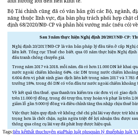
ảnh hưởng lớn đến nền kinh tế.
Bộ Tài chính cũng đã có văn bản gửi các Bộ, ngành, đ
năng thuộc lĩnh vực, địa bàn phụ trách phối hợp chặt c
định 68/2020/NĐ-CP và phản hồi vướng mắc (nếu có) về 
Sau 3 năm thực hiện Nghị định 20/2017/NĐ-CP: Thu
Nghị định 20/2017/NĐ-CP là văn bản pháp lý đầu tiên ở cấp Nghị đ
liên kết. Tổng cục Thuế cho biết, qua 03 năm thực hiện Nghị định
đấu tranh chống chuyển giá.
Trong năm 2017 và 2018, mỗi năm, đã có hơn 11.000 DN kê khai quan
nước ngoài chiếm khoảng 64%, các DN trong nước chiếm khoảng 3
6.604 đơn vị phát sinh giao dịch liên kết trong năm 2017 và 7.785 đ
trưởng 18%, trong đó DN có vốn đầu tư nước ngoài chiếm khoảng
Về kết quả thu thuế, qua thanh tra kiểm tra các đơn vị có giao dịch
trên 11.000 tỷ đồng, trong đó truy thu, truy hoàn và phạt là trên 2
giảm lỗ gần 9.000 tỷ đồng và điều chỉnh tăng thu nhập chịu thuế bì
Việc thực hiện quy định về khống chế chi phí lãi vay được trừ kh
trọng hơn là chốt chặn, ngăn ngừa triệt để lợi nhuận thu được s
thông qua công cụ lãi vay đã phát huy được hiệu quả.
Tags:
liên kết
thất thu
chuyên gia
Pháp luật plus
quản lý thuế
pháp luật V