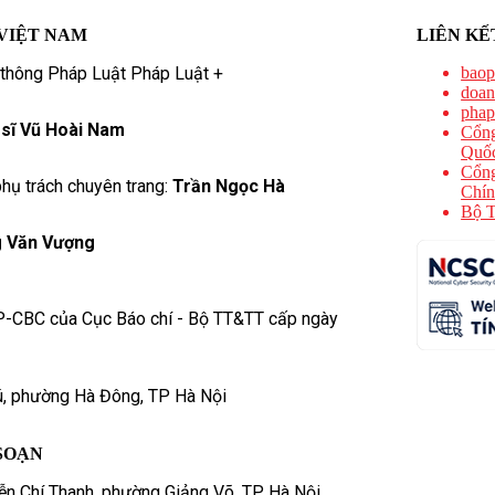
VIỆT NAM
LIÊN KẾ
 thông Pháp Luật Pháp Luật +
baop
doan
phap
 sĩ Vũ Hoài Nam
Cổng
Quốc
Cổng
hụ trách chuyên trang:
Trần Ngọc Hà
Chín
Bộ T
 Văn Vượng
P-CBC của Cục Báo chí - Bộ TT&TT cấp ngày
ú, phường Hà Đông, TP Hà Nội
SOẠN
n Chí Thanh, phường Giảng Võ, TP. Hà Nội