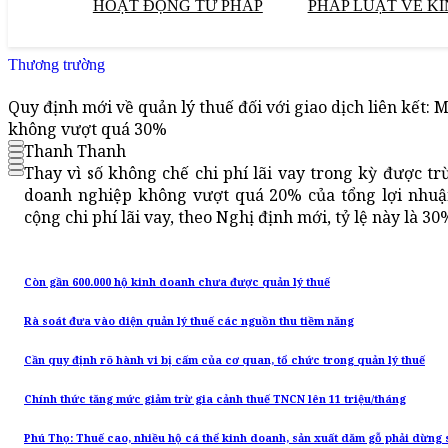
HOẠT ĐỘNG TƯ PHÁP
PHÁP LUẬT VỀ KI
Thương trường
Quy định mới về quản lý thuế đối với giao dịch liên kết: 
không vượt quá 30%
Thanh Thanh
Thay vì số không chế chi phí lãi vay trong kỳ được t
doanh nghiệp không vượt quá 20% của tổng lợi nhuậ
cộng chi phí lãi vay, theo Nghị định mới, tỷ lệ này là 30%
Còn gần 600.000 hộ kinh doanh chưa được quản lý thuế
Rà soát đưa vào diện quản lý thuế các nguồn thu tiềm năng
Cần quy định rõ hành vi bị cấm của cơ quan, tổ chức trong quản lý thuế
Chính thức tăng mức giảm trừ gia cảnh thuế TNCN lên 11 triệu/tháng
Phú Thọ: Thuế cao, nhiều hộ cá thể kinh doanh, sản xuất dăm gỗ phải dừng 