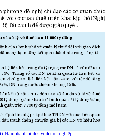
ịa phương đề nghị chỉ đạo các cơ quan chức
hẽ với cơ quan thuế triển khai kịp thời Nghị
Bộ Tài chính để được giải quyết.
 và xử lý về thuế hơn 11.000 tỷ đồng
ịnh của Chính phủ về quản lý thuế đối với giao dịch
 đã mang lại những kết quả nhất định trong công tác
 hệ liên kết, trong đó tỷ trọng các DN có vốn đầu tư
6%. Trong số các DN kê khai quan hệ liên kết, có
ơn vị có giao dịch liên kết năm 2018, với tốc độ tăng
 85%, DN trong nước chiếm khoảng 15%.
 liên kết từ năm 2017 đến nay, số thu đã xử lý về thuế
.000 tỷ đồng; giảm khấu trừ bình quân 75 tỷ đồng/năm;
nh quân trên 7.700 tỷ đồng mỗi năm.
i xác định thu nhập chịu thuế TNDN với mục tiêu quan
au đấu tranh chống chuyển giá bị các DN vô hiệu hóa
iệt Nam
phapluatplus.vn
doanh nghiệp