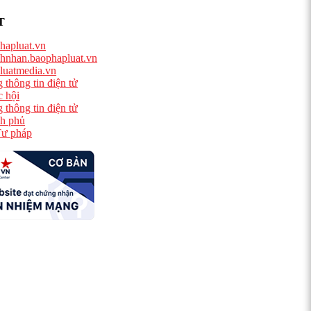
T
hapluat.vn
hnhan.baophapluat.vn
luatmedia.vn
 thông tin điện tử
 hội
 thông tin điện tử
h phủ
ư pháp