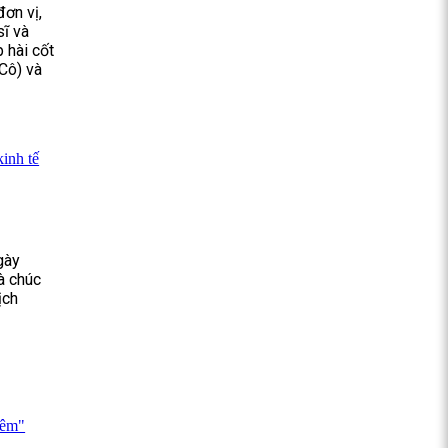
đơn vị,
sĩ và
 hài cốt
Cô) và
inh tế
gày
à chúc
ịch
đêm"