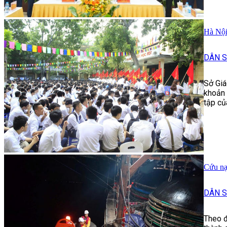
Hà Nội
DÂN S
Sở Giá
khoản 
tập củ
Cứu nạ
DÂN S
Theo đ