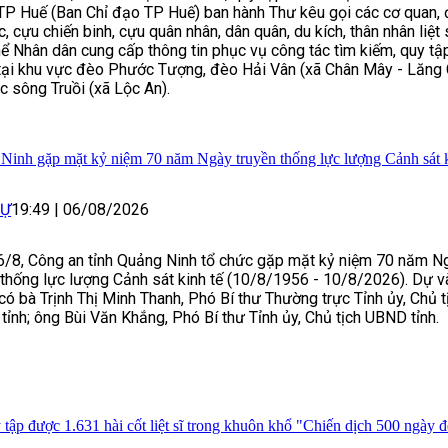
ĩ TP Huế (Ban Chỉ đạo TP Huế) ban hành Thư kêu gọi các cơ quan, 
c, cựu chiến binh, cựu quân nhân, dân quân, du kích, thân nhân liệt 
hể Nhân dân cung cấp thông tin phục vụ công tác tìm kiếm, quy tập
ĩ tại khu vực đèo Phước Tượng, đèo Hải Vân (xã Chân Mây - Lăng 
c sông Truồi (xã Lộc An).
Ninh gặp mặt kỷ niệm 70 năm Ngày truyền thống lực lượng Cảnh sát k
SỰ
19:49
|
06/08/2026
6/8, Công an tỉnh Quảng Ninh tổ chức gặp mặt kỷ niệm 70 năm N
 thống lực lượng Cảnh sát kinh tế (10/8/1956 - 10/8/2026). Dự v
ó bà Trịnh Thị Minh Thanh, Phó Bí thư Thường trực Tỉnh ủy, Chủ t
ỉnh; ông Bùi Văn Khắng, Phó Bí thư Tỉnh ủy, Chủ tịch UBND tỉnh.
 tập được 1.631 hài cốt liệt sĩ trong khuôn khổ "Chiến dịch 500 ngày 