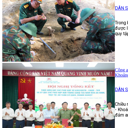
DÂN S
Trong 
được l
quy tậ
Công a
Khoáng
DÂN S
Chiều 
- Khoá
đảm an