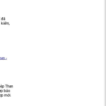
ĩ đã
 kiếm,
han -
iệp Than
hợp bảo
ợp mới.