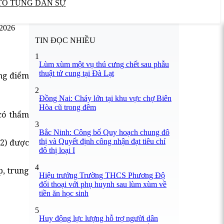
TỐ TỤNG DÂN SỰ
/2026
TIN ĐỌC NHIỀU
1
Lùm xùm một vụ thú cưng chết sau phẫu
thuật tử cung tại Đà Lạt
ộng điểm
2
Đồng Nai: Cháy lớn tại khu vực chợ Biên
Hòa cũ trong đêm
có thẩm
3
Bắc Ninh: Công bố Quy hoạch chung đô
thị và Quyết định công nhận đạt tiêu chí
V2) được
đô thị loại I
4
p, trung
Hiệu trưởng Trường THCS Phương Độ
đối thoại với phụ huynh sau lùm xùm về
tiền ăn học sinh
5
Huy động lực lượng hỗ trợ người dân