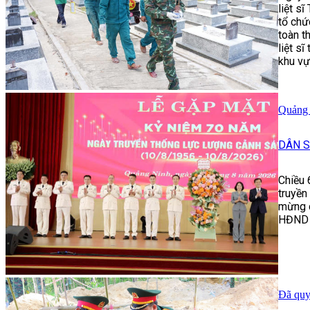
liệt s
tổ chứ
toàn t
liệt s
khu vự
Quảng 
DÂN 
Chiều 
truyền
mừng c
HĐND t
Đã quy