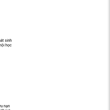
át sinh
hội học
ứu nạn