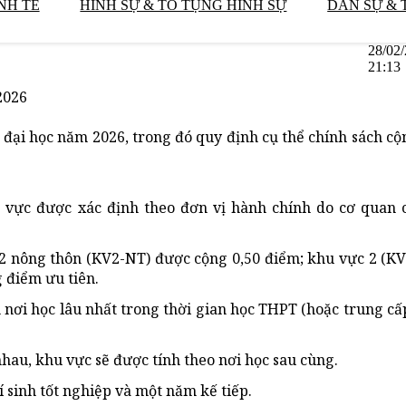
NH TẾ
HÌNH SỰ & TỐ TỤNG HÌNH SỰ
DÂN SỰ & 
28/02
21:13
2026
 đại học năm 2026, trong đó quy định cụ thể chính sách c
 vực được xác định theo đơn vị hành chính do cơ quan 
 2 nông thôn (KV2-NT) được cộng 0,50 điểm; khu vực 2 (K
 điểm ưu tiên.
 nơi học lâu nhất trong thời gian học THPT (hoặc trung cấ
au, khu vực sẽ được tính theo nơi học sau cùng.
 sinh tốt nghiệp và một năm kế tiếp.