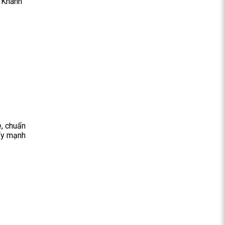
n Khánh
ê, chuẩn
đẩy mạnh