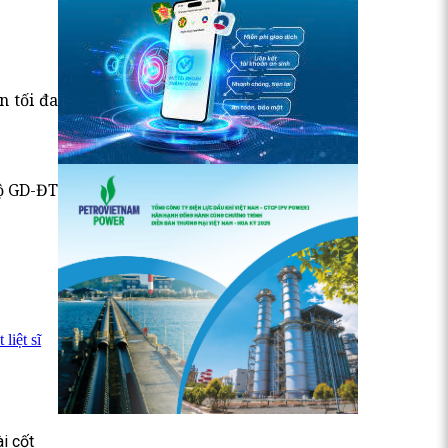
n tối đa
Bộ GD-ĐT
liệt sĩ
i cốt