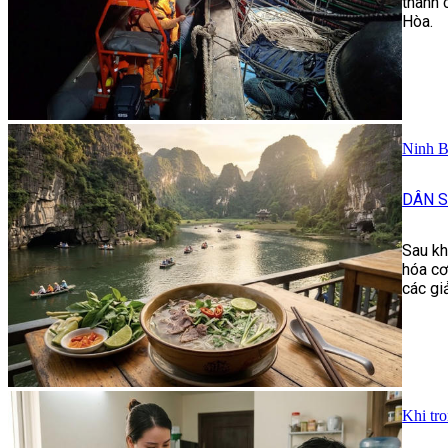
thành 
Hòa.
Ninh B
DÂN 
Sau kh
hóa cơ
các gi
Khi tr