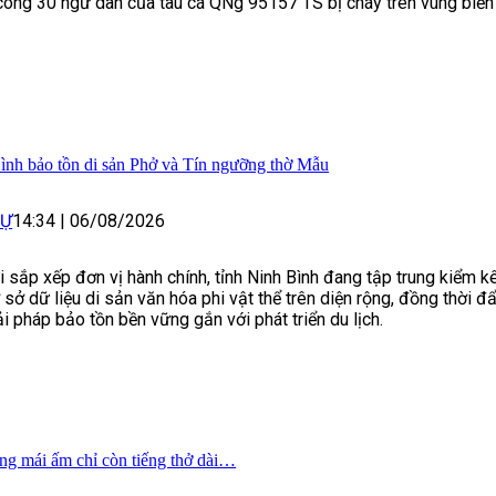
công 30 ngư dân của tàu cá QNg 95157 TS bị cháy trên vùng biể
ình bảo tồn di sản Phở và Tín ngưỡng thờ Mẫu
SỰ
14:34
|
06/08/2026
i sắp xếp đơn vị hành chính, tỉnh Ninh Bình đang tập trung kiểm k
 sở dữ liệu di sản văn hóa phi vật thể trên diện rộng, đồng thời 
ải pháp bảo tồn bền vững gắn với phát triển du lịch.
ong mái ấm chỉ còn tiếng thở dài…