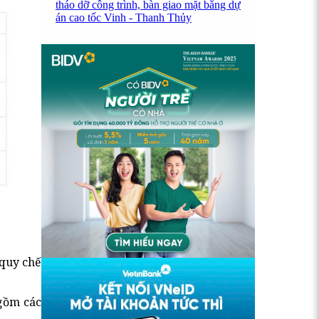
tháo dỡ công trình, bàn giao mặt bằng dự
án cao tốc Vinh - Thanh Thủy
 quy chế
 gồm các