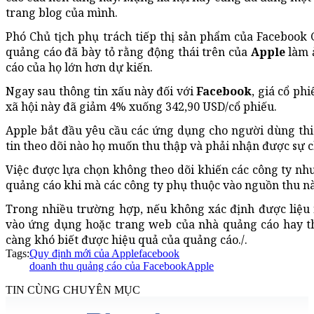
trang blog của mình.
Phó Chủ tịch phụ trách tiếp thị sản phẩm của Faceboo
quảng cáo đã bày tỏ rằng động thái trên của
Apple
làm 
cáo của họ lớn hơn dự kiến.
Ngay sau thông tin xấu này đối với
Facebook
, giá cổ ph
xã hội này đã giảm 4% xuống 342,90 USD/cổ phiếu.
Apple bắt đầu yêu cầu các ứng dụng cho người dùng thiế
tin theo dõi nào họ muốn thu thập và phải nhận được sự 
Việc được lựa chọn không theo dõi khiến các công ty nh
quảng cáo khi mà các công ty phụ thuộc vào nguồn thu nà
Trong nhiều trường hợp, nếu không xác định được liệu
vào ứng dụng hoặc trang web của nhà quảng cáo hay t
càng khó biết được hiệu quả của quảng cáo./.
Tags:
Quy định mới của Apple
facebook
doanh thu quảng cáo của Facebook
Apple
TIN CÙNG CHUYÊN MỤC