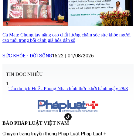
Cà Mau: Chung tay nâng cao chất lượng chăm sóc sức khỏe người
cao tuổi trong bối cảnh già hóa dân số
SỨC KHỎE - ĐỜI SỐNG
15:22
|
01/08/2026
TIN ĐỌC NHIỀU
1
Tàu du lịch Huế - Phong Nha chính thức khởi hành ngày 28/8
BÁO PHÁP LUẬT VIỆT NAM
Chuyên trang truyền thông Pháp Luật Pháp Luật +