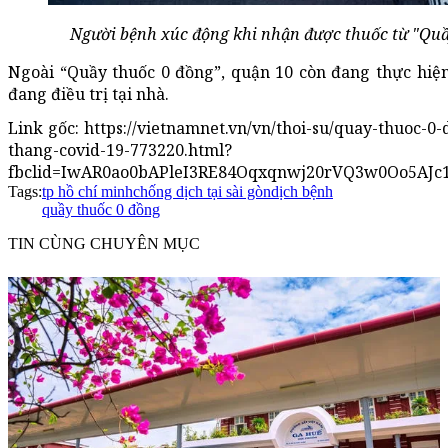
Người bệnh xúc động khi nhận được thuốc từ "Qu
Ngoài “Quầy thuốc 0 đồng”, quận 10 còn đang thực hiện
đang điều trị tại nhà.
Link gốc: https://vietnamnet.vn/vn/thoi-su/quay-thuoc-0
thang-covid-19-773220.html?
fbclid=IwAR0ao0bAPleI3RE84Oqxqnwj20rVQ3w0Oo5AJc
Tags:
tp hồ chí minh
chống dịch tại sài gòn
dịch bệnh
quầy thuốc 0 đồng
TIN CÙNG CHUYÊN MỤC