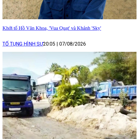
Khởi tố Hồ Văn Khoa, 'Vua Quạt' và Khánh 'Sky'
TỐ TỤNG HÌNH SỰ
20:05
|
07/08/2026