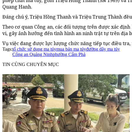
phép chất ma túy, gồm Triệu Hồng Thanh (SN 1969) và Tri
Quang Hanh.
Đáng chú ý, Triệu Hồng Thanh và Triệu Trung Thành đều là
Theo cơ quan Công an, các đối tượng trên được xác định
vi, gây ảnh hưởng đến tình hình an ninh trật tự trên địa 
Vụ việc đang được lực lượng chức năng tiếp tục điều tra, 
Tags:
tổ chức sử dụng ma túy
mua bán ma túy
đường dây ma túy
Công an Quảng Ninh
phường Cẩm Phả
TIN CÙNG CHUYÊN MỤC