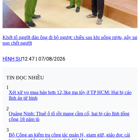
Khởi tố người đàn ông đi bộ ngược chiều sau khi uống rượu, gây tai
nạn chết người
HÌNH SỰ
12:47
|
07/08/2026
TIN ĐỌC NHIỀU
1
Xét xử vụ mua bán hơn 12,3kg ma túy ở TP HCM: Hai bị cáo
lĩnh án tử hình
2
Quảng Ninh: Thuê ô tô rồi mang cầm cố, hai bị cáo lĩnh tổng
cộng 18 năm tù
3
Bộ Công an kiểm tra công tác quản lý, giam giữ, giáo dục cải