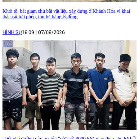
Khởi tố, bắt giam chủ bãi vật liệu xây dựng ở Khánh Hòa vì khai
thác cát trái phép, thu lợi hàng tỷ đồng
HÌNH SỰ
18:09
|
07/08/2026
Triệt phá đường dây ma túy "cỏ" với 9000 lượt giao dịch, thu lợi bất