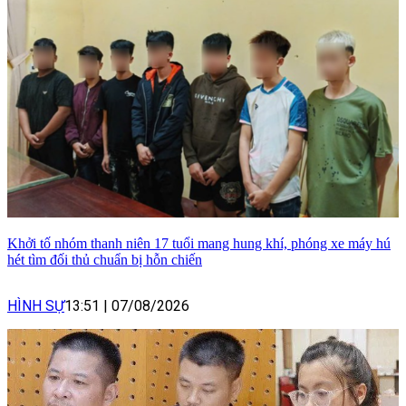
Khởi tố nhóm thanh niên 17 tuổi mang hung khí, phóng xe máy hú
hét tìm đối thủ chuẩn bị hỗn chiến
HÌNH SỰ
13:51
|
07/08/2026