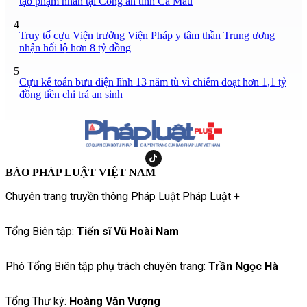
tạo phạm nhân tại Công an tỉnh Cà Mau
4
Truy tố cựu Viện trưởng Viện Pháp y tâm thần Trung ương
nhận hối lộ hơn 8 tỷ đồng
5
Cựu kế toán bưu điện lĩnh 13 năm tù vì chiếm đoạt hơn 1,1 tỷ
đồng tiền chi trả an sinh
BÁO PHÁP LUẬT VIỆT NAM
Chuyên trang truyền thông Pháp Luật Pháp Luật +
Tổng Biên tập:
Tiến sĩ Vũ Hoài Nam
Phó Tổng Biên tập phụ trách chuyên trang:
Trần Ngọc Hà
Tổng Thư ký:
Hoàng Văn Vượng