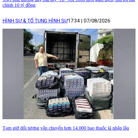
chính 10 tỷ đồng
HÌNH SỰ & TỐ TỤNG HÌNH SỰ
17:34
|
07/08/2026
Tạm giữ đối tượng vận chuyển hơn 14.000 bao thuốc lá nhập lậu