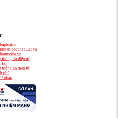
T
hapluat.vn
hnhan.baophapluat.vn
luatmedia.vn
 thông tin điện tử
 hội
 thông tin điện tử
h phủ
ư pháp