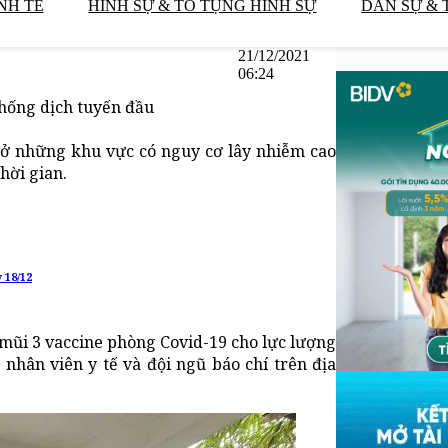
NH TẾ
HÌNH SỰ & TỐ TỤNG HÌNH SỰ
DÂN SỰ & 
21/12/2021
06:24
chống dịch tuyến đầu
 ở những khu vực có nguy cơ lây nhiễm cao
hời gian.
 18/12
 mũi 3 vaccine phòng Covid-19 cho lực lượng
nhân viên y tế và đội ngũ báo chí trên địa