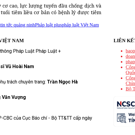
cơ cao, lực lượng tuyến đầu chống dịch và
tuổi tiêm liều cơ bản có bệnh lý được tiêm
g
tin tức quảng ninh
Pháp luật plus
pháp luật Việt Nam
VIỆT NAM
LIÊN KẾ
 thông Pháp Luật Pháp Luật +
baop
doan
phap
 sĩ Vũ Hoài Nam
Cổng
Quốc
Cổng
hụ trách chuyên trang:
Trần Ngọc Hà
Chín
Bộ T
 Văn Vượng
P-CBC của Cục Báo chí - Bộ TT&TT cấp ngày