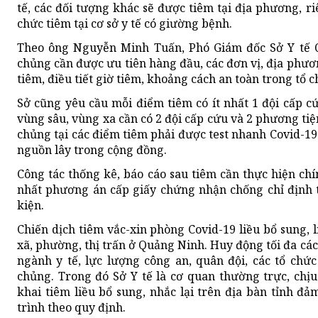
tế, các đối tượng khác sẽ được tiêm tại địa phương, r
chức tiêm tại cơ sở y tế có giường bệnh.
Theo ông Nguyễn Minh Tuấn, Phó Giám đốc Sở Y tế 
chủng cần được ưu tiên hàng đầu, các đơn vị, địa phươn
tiêm, điều tiết giờ tiêm, khoảng cách an toàn trong tổ c
Sở cũng yêu cầu mỗi điểm tiêm có ít nhất 1 đội cấp 
vùng sâu, vùng xa cần có 2 đội cấp cứu và 2 phương ti
chủng tại các điểm tiêm phải được test nhanh Covid-
nguồn lây trong cộng đồng.
Công tác thống kê, báo cáo sau tiêm cần thực hiện chín
nhất phương án cấp giấy chứng nhận chống chỉ định 
kiện.
Chiến dịch tiêm vắc-xin phòng Covid-19 liều bổ sung, li
xã, phường, thị trấn ở Quảng Ninh. Huy động tối đa các
ngành y tế, lực lượng công an, quân đội, các tổ chức
chủng. Trong đó Sở Y tế là cơ quan thường trực, chịu
khai tiêm liều bổ sung, nhắc lại trên địa bàn tỉnh đ
trình theo quy định.