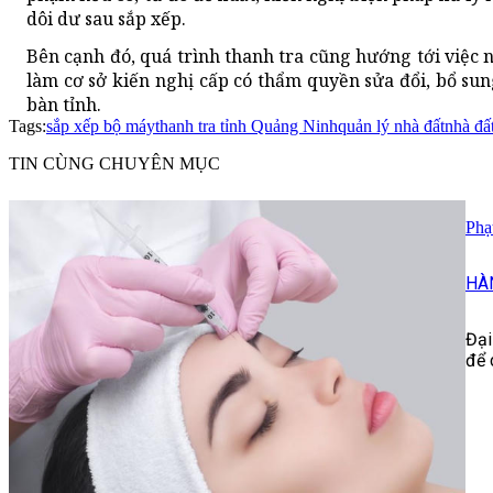
dôi dư sau sắp xếp.
Bên cạnh đó, quá trình thanh tra cũng hướng tới việc n
làm cơ sở kiến nghị cấp có thẩm quyền sửa đổi, bổ sung
bàn tỉnh.
Tags:
sắp xếp bộ máy
thanh tra tỉnh Quảng Ninh
quản lý nhà đất
nhà đấ
TIN CÙNG CHUYÊN MỤC
Phạ
HÀ
Đại
để 