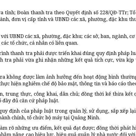
a tỉnh; Đoàn thanh tra theo Quyết định số 228/QĐ-TTr; Tổ
gành, đơn vị cấp tỉnh và UBND các xã, phường, đặc khu th
với UBND các xã, phường, đặc khu; các sở, ban, ngành, cơ 
các tổ chức, cá nhân có liên quan.
trình thanh tra phải được triển khai đúng quy định pháp lu
h tra phải vừa ghi nhận những kết quả tích cực, vừa kịp 
tra không được làm ảnh hưởng đến hoạt động bình thườn
 thực hiện nghiêm chế độ bảo mật, thông tin và báo cáo the
, trung thực, công khai, dân chủ; đồng thời kế thừa kết 
 đầy đủ căn cứ pháp luật.
uy định của pháp luật trong quản lý, sử dụng, sắp xếp lại,
 hành chính, tổ chức bộ máy tại Quảng Ninh.
àm rõ những ưu điểm, kết quả đạt được; đồng thời phát hi
nhằm nâng cao hiệu lực, hiệu quả quản lý nhà nước đối với 