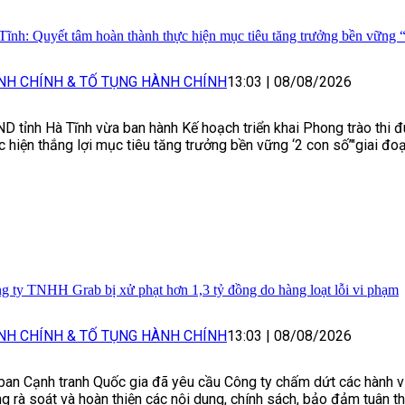
Tĩnh: Quyết tâm hoàn thành thực hiện mục tiêu tăng trưởng bền vững 
NH CHÍNH & TỐ TỤNG HÀNH CHÍNH
13:03
|
08/08/2026
D tỉnh Hà Tĩnh vừa ban hành Kế hoạch triển khai Phong trào thi 
c hiện thắng lợi mục tiêu tăng trưởng bền vững ‘2 con số’"giai đo
g ty TNHH Grab bị xử phạt hơn 1,3 tỷ đồng do hàng loạt lỗi vi phạm
NH CHÍNH & TỐ TỤNG HÀNH CHÍNH
13:03
|
08/08/2026
ban Cạnh tranh Quốc gia đã yêu cầu Công ty chấm dứt các hành v
g rà soát và hoàn thiện các nội dung, chính sách, bảo đảm tuân t