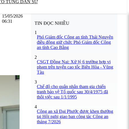
TỐ TỤNG DÂN SỰ
15/05/2026
06:31
TIN ĐỌC NHIỀU
1
Phó Giám đốc Công an tỉnh Thái Nguyên
điều động giữ chức Phó Giám đốc Công
an tỉnh Cao Bằng
2
CSGT Đồng Nai: Xử lý 6 trường hợp vi
phạm trên tuyến cao tốc Biên Hòa - Vũng
Tàu
3
Chế độ cho quân nhân tham gia chiến
tranh bảo vệ Tổ quốc sau 30/4/1975 đã
thôi việc sau 1/1/1995
4
Công an xã Đại Phước được khen thưởng
tại Hội nghị giao ban công tác Công an
tháng 7/2026