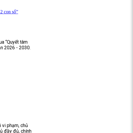
“2 con số”
đua “Quyết tâm
ạn 2026 - 2030.
i vi phạm, chủ
hủ đầy đủ, chính