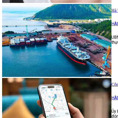
Hà 
HÀ
UBN
thự
Côn
HÀ
Ủy 
độn