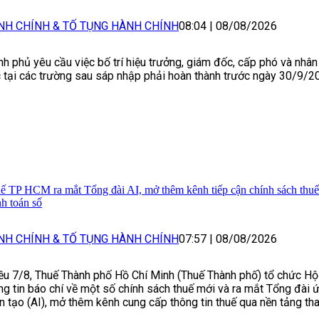
NH CHÍNH & TỐ TỤNG HÀNH CHÍNH
08:04
|
08/08/2026
nh phủ yêu cầu việc bố trí hiệu trưởng, giám đốc, cấp phó và nhân
 tại các trường sau sáp nhập phải hoàn thành trước ngày 30/9/2
ế TP HCM ra mắt Tổng đài AI, mở thêm kênh tiếp cận chính sách thuế 
nh toán số
NH CHÍNH & TỐ TỤNG HÀNH CHÍNH
07:57
|
08/08/2026
ều 7/8, Thuế Thành phố Hồ Chí Minh (Thuế Thành phố) tổ chức Hộ
ng tin báo chí về một số chính sách thuế mới và ra mắt Tổng đài ứ
n tạo (AI), mở thêm kênh cung cấp thông tin thuế qua nền tảng tha