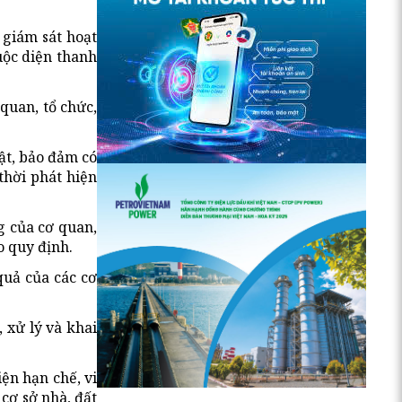
 giám sát hoạt
uộc diện thanh
quan, tổ chức,
ật, bảo đảm có
thời phát hiện
g của cơ quan,
o quy định.
quả của các cơ
 xử lý và khai
ện hạn chế, vi
cơ sở nhà, đất