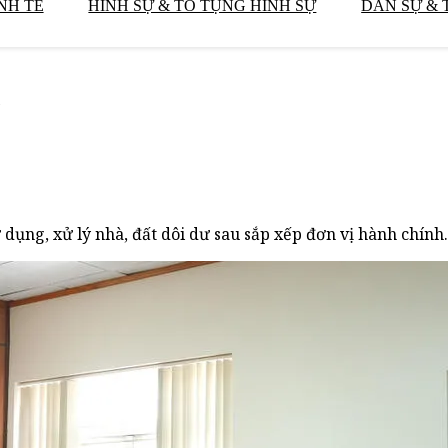
NH TẾ
HÌNH SỰ & TỐ TỤNG HÌNH SỰ
DÂN SỰ & 
 dụng, xử lý nhà, đất dôi dư sau sắp xếp đơn vị hành chính.