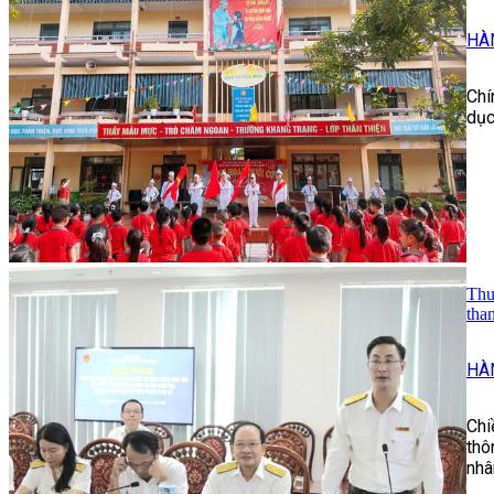
HÀ
Chí
dục
Thu
tha
HÀ
Chi
thô
nhâ