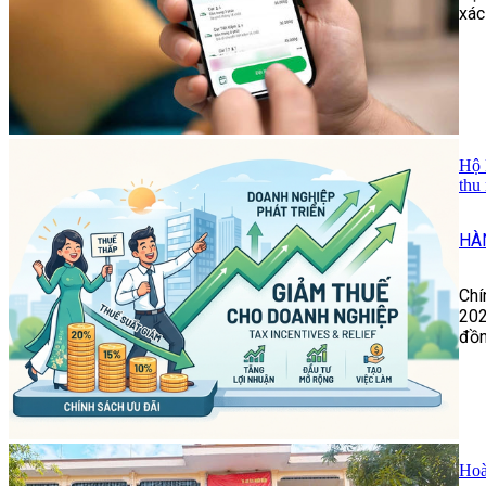
xác
Hộ 
thu
HÀ
Chí
202
đồn
Hoà