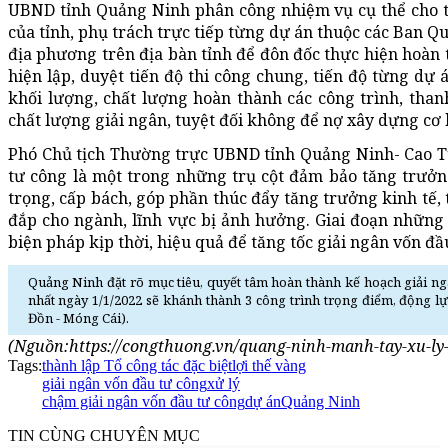
UBND tỉnh Quảng Ninh phân công nhiệm vụ cụ thể cho từ
của tỉnh, phụ trách trực tiếp từng dự án thuộc các Ban Q
địa phương trên địa bàn tỉnh để đôn đốc thực hiện hoàn 
hiện lập, duyệt tiến độ thi công chung, tiến độ từng dự á
khối lượng, chất lượng hoàn thành các công trình, tha
chất lượng giải ngân, tuyệt đối không để nợ xây dựng cơ 
Phó Chủ tịch Thường trực UBND tỉnh Quảng Ninh- Cao Tư
tư công là một trong những trụ cột đảm bảo tăng trưởn
trọng, cấp bách, góp phần thúc đẩy tăng trưởng kinh tế, 
đắp cho ngành, lĩnh vực bị ảnh hưởng. Giai đoạn những t
biện pháp kịp thời, hiệu quả để tăng tốc giải ngân vốn đầ
Quảng Ninh đặt rõ mục tiêu, quyết tâm hoàn thành kế hoạch giải n
nhất ngày 1/1/2022 sẽ khánh thành 3 công trình trọng điểm, động l
Đồn - Móng Cái).
(Nguồn:https://congthuong.vn/quang-ninh-manh-tay-xu-ly
Tags:
thành lập Tổ công tác đặc biệt
lợi thế vàng
giải ngân vốn đầu tư công
xử lý
chậm giải ngân vốn đầu tư công
dự án
Quảng Ninh
TIN CÙNG CHUYÊN MỤC