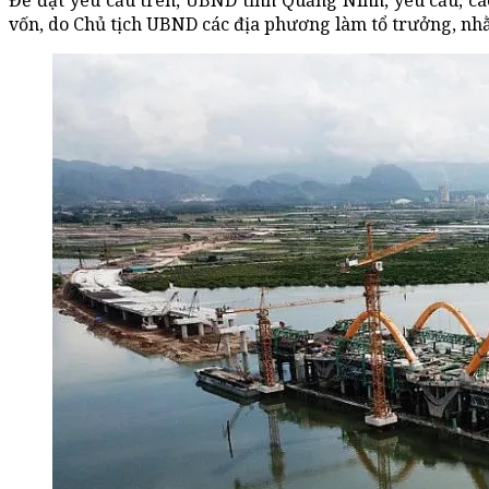
Để đạt yêu cầu trên, UBND tỉnh Quảng Ninh, yêu cầu, cá
vốn, do Chủ tịch UBND các địa phương làm tổ trưởng, nh