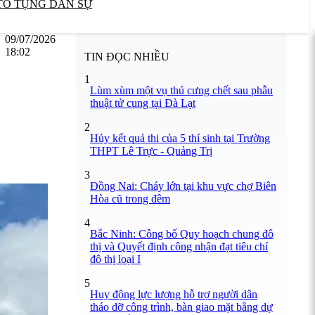
TỐ TỤNG DÂN SỰ
09/07/2026
18:02
TIN ĐỌC NHIỀU
1
Lùm xùm một vụ thú cưng chết sau phẫu
thuật tử cung tại Đà Lạt
2
Hủy kết quả thi của 5 thí sinh tại Trường
THPT Lê Trực - Quảng Trị
3
Đồng Nai: Cháy lớn tại khu vực chợ Biên
Hòa cũ trong đêm
4
Bắc Ninh: Công bố Quy hoạch chung đô
thị và Quyết định công nhận đạt tiêu chí
đô thị loại I
5
Huy động lực lượng hỗ trợ người dân
tháo dỡ công trình, bàn giao mặt bằng dự