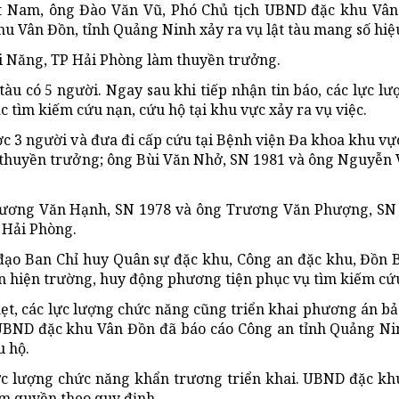
iệt Nam, ông Đào Văn Vũ, Phó Chủ tịch UBND đặc khu Vân
hu Vân Đồn, tỉnh Quảng Ninh xảy ra vụ lật tàu mang số hiệ
i Năng, TP Hải Phòng làm thuyền trưởng.
 tàu có 5 người. Ngay sau khi tiếp nhận tin báo, các lực l
 tìm kiếm cứu nạn, cứu hộ tại khu vực xảy ra vụ việc.
c 3 người và đưa đi cấp cứu tại Bệnh viện Đa khoa khu vự
thuyền trưởng; ông Bùi Văn Nhở, SN 1981 và ông Nguyễn
rương Văn Hạnh, SN 1978 và ông Trương Văn Phượng, SN 
 Hải Phòng.
 đạo Ban Chỉ huy Quân sự đặc khu, Công an đặc khu, Đồn
n hiện trường, huy động phương tiện phục vụ tìm kiếm cứu
kẹt, các lực lượng chức năng cũng triển khai phương án b
. UBND đặc khu Vân Đồn đã báo cáo Công an tỉnh Quảng Ni
u hộ.
ực lượng chức năng khẩn trương triển khai. UBND đặc k
hẩm quyền theo quy định.