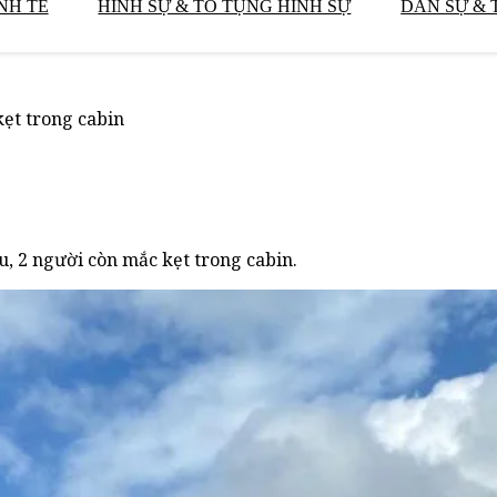
NH TẾ
HÌNH SỰ & TỐ TỤNG HÌNH SỰ
DÂN SỰ & 
kẹt trong cabin
u, 2 người còn mắc kẹt trong cabin.