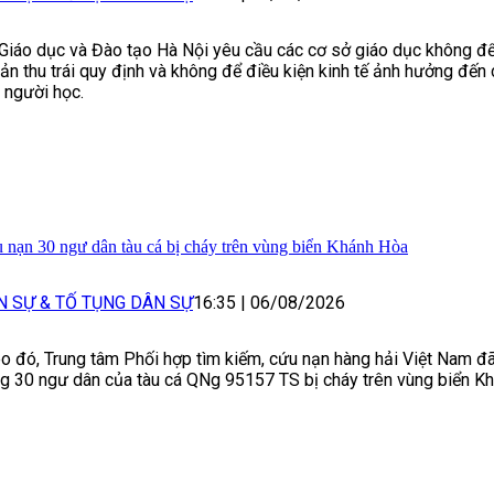
Giáo dục và Đào tạo Hà Nội yêu cầu các cơ sở giáo dục không để
ản thu trái quy định và không để điều kiện kinh tế ảnh hưởng đến 
 người học.
 nạn 30 ngư dân tàu cá bị cháy trên vùng biển Khánh Hòa
N SỰ & TỐ TỤNG DÂN SỰ
16:35
|
06/08/2026
o đó, Trung tâm Phối hợp tìm kiếm, cứu nạn hàng hải Việt Nam đ
g 30 ngư dân của tàu cá QNg 95157 TS bị cháy trên vùng biển K