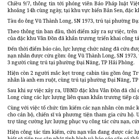
Chiều 9/7, thông tin tới phóng viên Báo Pháp luật V
khoảng 14h cùng ngày, tại khu vực biển Bản Sen, đặc k
Tàu do ông Vũ Thành Long, SN 1973, trú tại phường Đạ
Theo thông tin ban đầu, thời điểm xảy ra sự việc, trên
của đặc khu Vân Đồn đã khẩn trương triển khai công tác
Đến thời điểm báo cáo, lực lượng chức năng đã cứu đượ
nạn nhân được cứu gồm: ông Vũ Thành Long, SN 1973, 
3 người cùng trú tại phường Đại Năng, TP Hải Phòng.
Hiện còn 2 người mắc kẹt trong cabin tàu gồm ông T
nhân là anh em ruột, cùng trú tại phường Đại Năng, TP
Sau khi sự việc xảy ra, UBND đặc khu Vân Đồn đã chỉ
Long cùng các lực lượng liên quan khẩn trương tiếp cậ
Cùng với việc tổ chức tìm kiếm các nạn nhân còn mắc 
cho cán bộ, chiến sĩ và phương tiện tham gia cứu hộ
trợ tăng cường lực lượng phục vụ công tác cứu nạn, cứ
Hiện công tác tìm kiếm, cứu nạn vẫn đang được các l
biết sẽ tiếp tục cập nhật tình hình và báo cáo cấp có t