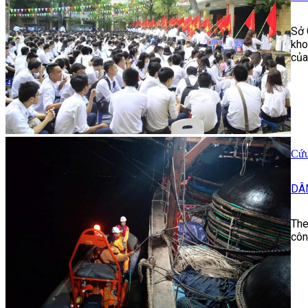
Sở 
kho
của
Cứu
DÂ
The
côn