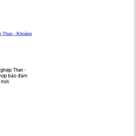
p Than - Khoáng
ghiệp Than -
i hợp bảo đảm
 mới.