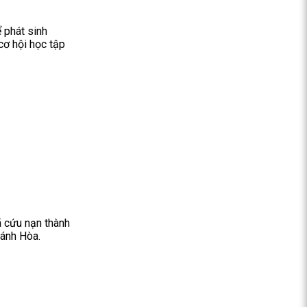
 phát sinh
cơ hội học tập
ã cứu nạn thành
hánh Hòa.