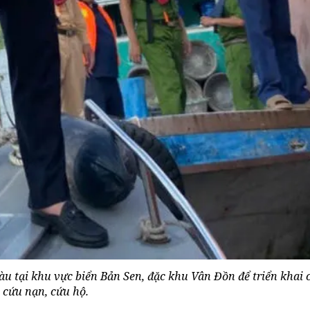
àu tại khu vực biển Bản Sen, đặc khu Vân Đồn để triển khai 
cứu nạn, cứu hộ.