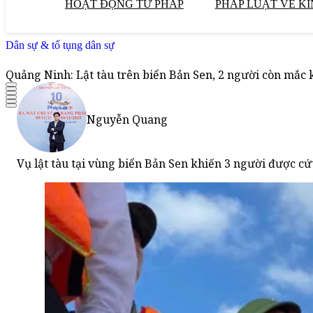
HOẠT ĐỘNG TƯ PHÁP
PHÁP LUẬT VỀ KI
Dân sự & tố tụng dân sự
Quảng Ninh: Lật tàu trên biển Bản Sen, 2 người còn mắc 
Nguyễn Quang
Vụ lật tàu tại vùng biển Bản Sen khiến 3 người được cứ