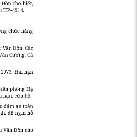
 Đồn cho biết,
u HP-4914.
ượng chức năng
c Vân Đồn. Các
 Văn Cương. Cả
1973. Hai nạn
 Biên phòng Hạ
 nạn, cứu hộ.
ảo đảm an toàn
nh, đề nghị hỗ
hu Vân Đồn cho