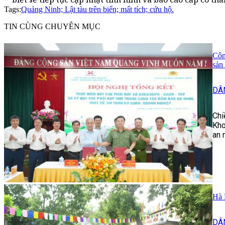
Tags:
Quảng Ninh; Lật tàu trên biển; mất tích; cứu hộ.
TIN CÙNG CHUYÊN MỤC
Côn
sản
DÂ
Chi
Kho
an 
Hà 
DÂ