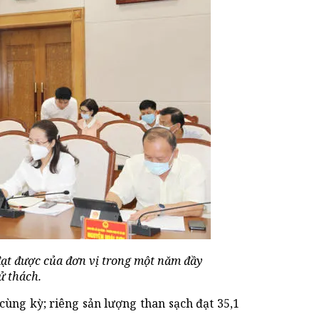
ạt được của đơn vị trong một năm đầy
ử thách.
cùng kỳ; riêng sản lượng than sạch đạt 35,1