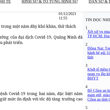
NH TẾ
HÌNH SỰ & TỐ TỤNG HÌNH SỰ
DÂN SỰ & 
01/12/2021
11:55
TIN ĐỌC NH
 trong một năm đầy khó khăn, thử thách
1
Xét xử vụ mua
TP HCM: Hai b
ởng của đại dịch Covid-19, Quảng Ninh đã
 phát triển.
2
Đồng Nai: Tạm
hành bé gái 11
tình
3
Khởi tố thêm 6
quan vụ lập k
BHYT
4
Bộ Công an ki
ệnh Covid-19 trong hai năm, đặc biệt năm
giam giữ, giáo
 giữ mức ổn định với tốc độ tăng trưởng cao
Công an tỉnh
5