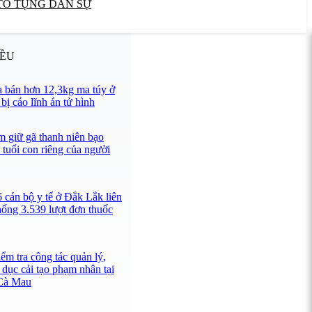
TỐ TỤNG DÂN SỰ
IỀU
 bán hơn 12,3kg ma túy ở
ị cáo lĩnh án tử hình
 giữ gã thanh niên bạo
 tuổi con riêng của người
 cán bộ y tế ở Đắk Lắk liên
hống 3.539 lượt đơn thuốc
ểm tra công tác quản lý,
 dục cải tạo phạm nhân tại
 Cà Mau