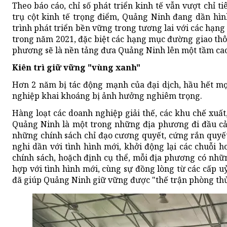
Theo báo cáo, chỉ số phát triển kinh tế vẫn vượt chỉ ti
trụ cột kinh tế trọng điểm, Quảng Ninh đang dần hì
trình phát triển bền vững trong tương lai với các hạn
trong năm 2021, đặc biệt các hạng mục đường giao thô
phương sẽ là nền tảng đưa Quảng Ninh lên một tầm ca
Kiên trì giữ vững "vùng xanh"
Hơn 2 năm bị tác động mạnh của đại dịch, hầu hết mọi
nghiệp khai khoáng bị ảnh hưởng nghiêm trọng.
Hàng loạt các doanh nghiệp giải thế, các khu chế xuất,
Quảng Ninh là một trong những địa phương đi đầu cả
những chính sách chỉ đạo cương quyết, cứng rắn quyế
nghi dần với tình hình mới, khởi động lại các chuỗi 
chính sách, hoặch định cụ thể, mỗi địa phương có nhữ
hợp với tình hình mới, cùng sự đồng lòng từ các cấp 
đã giúp Quảng Ninh giữ vững được "thế trận phòng thủ"