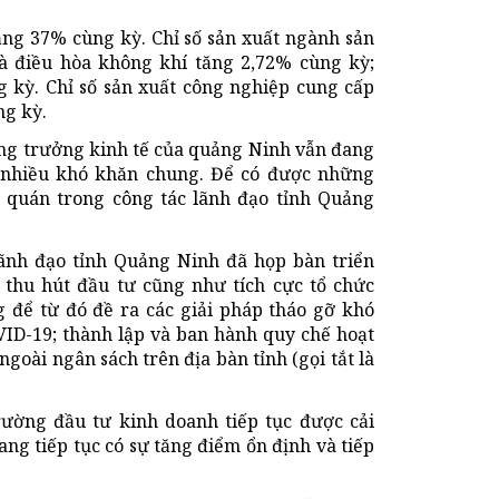
tăng 37% cùng kỳ. Chỉ số sản xuất ngành sản
và điều hòa không khí tăng 2,72% cùng kỳ;
g kỳ. Chỉ số sản xuất công nghiệp cung cấp
ng kỳ.
tăng trưởng kinh tế của quảng Ninh vẫn đang
 nhiều khó khăn chung. Để có được những
t quán trong công tác lãnh đạo tỉnh Quảng
ãnh đạo tỉnh Quảng Ninh đã họp bàn triển
c thu hút đầu tư cũng như tích cực tổ chức
ng để từ đó đề ra các giải pháp tháo gỡ khó
ID-19; thành lập và ban hành quy chế hoạt
goài ngân sách trên địa bàn tỉnh (gọi tắt là
trường đầu tư kinh doanh tiếp tục được cải
đang tiếp tục có sự tăng điểm ổn định và tiếp