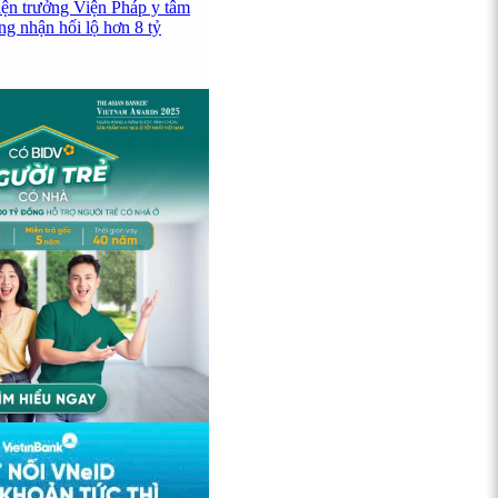
iện trưởng Viện Pháp y tâm
ng nhận hối lộ hơn 8 tỷ