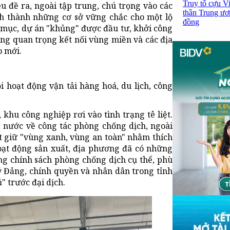
Truy tố cựu V
êu đề ra, ngoài tập trung, chú trọng vào các
thần Trung ươ
nh thành những cơ sở vững chắc cho một lộ
đồng
g mục, dự án "khủng" được đầu tư, khởi công
ng quan trọng kết nối vùng miền và các địa
o mới.
 hoạt động vận tải hàng hoá, du lịch, công
 khu công nghiệp rơi vào tình trạng tê liệt.
 nước về công tác phòng chống dịch, ngoài
t giữ "vùng xanh, vùng an toàn" nhằm thích
hoạt động sản xuất, địa phương đã có những
ng chính sách phòng chống dịch cụ thể, phù
uỷ Đảng, chính quyền và nhân dân trong tỉnh
 trước đại dịch.