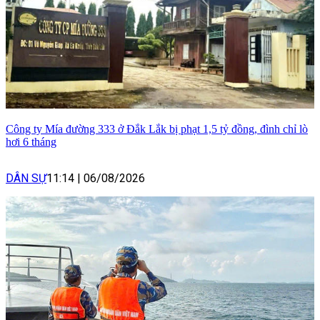
Công ty Mía đường 333 ở Đắk Lắk bị phạt 1,5 tỷ đồng, đình chỉ lò
hơi 6 tháng
DÂN SỰ
11:14
|
06/08/2026