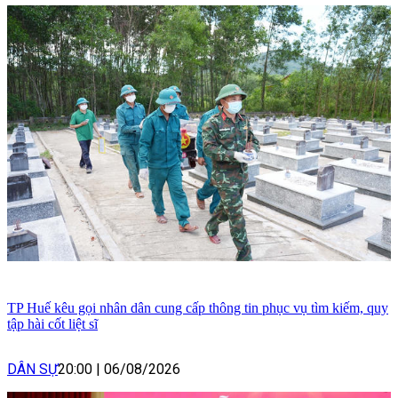
TP Huế kêu gọi nhân dân cung cấp thông tin phục vụ tìm kiếm, quy
tập hài cốt liệt sĩ
DÂN SỰ
20:00
|
06/08/2026