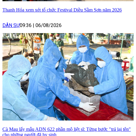
Thanh Hóa xem xét tổ chức Festival Diều Sầm Sơn năm 2026
DÂN SỰ
09:36
|
06/08/2026
Cà Mau lấy mẫu ADN 622 phần mộ liệt sĩ: Từng bước "trả lại tên"
cho những người đã hy sinh