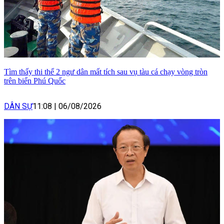
Tìm thấy thi thể 2 ngư dân mất tích sau vụ tàu cá chạy vòng tròn
trên biển Phú Quốc
DÂN SỰ
11:08
|
06/08/2026