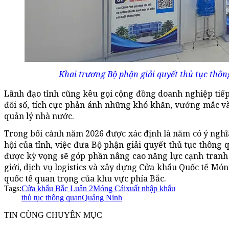
Khai trương Bộ phận giải quyết thủ tục thôn
Lãnh đạo tỉnh cũng kêu gọi cộng đồng doanh nghiệp tiế
đổi số, tích cực phản ánh những khó khăn, vướng mắc v
quản lý nhà nước.
Trong bối cảnh năm 2026 được xác định là năm có ý nghĩa 
hội của tỉnh, việc đưa Bộ phận giải quyết thủ tục thông
được kỳ vọng sẽ góp phần nâng cao năng lực cạnh tranh
giới, dịch vụ logistics và xây dựng Cửa khẩu Quốc tế Mó
quốc tế quan trọng của khu vực phía Bắc.
Tags:
Cửa khẩu Bắc Luân 2
Móng Cái
xuất nhập khẩu
thủ tục thông quan
Quảng Ninh
TIN CÙNG CHUYÊN MỤC