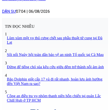
DÂN SỰ
07:04
|
06/08/2026
TIN ĐỌC NHIỀU
1
Lùm xùm một vụ thú cưng chết sau phẫu thuật tử cung tại Đà
Lạt
2
Sôi nổi Ngày hội toàn dân bảo vệ an ninh Tổ quốc tại Cà Mau
3
Đừng để tiếng chó sủa kêu cứu giữa đêm trở thành nỗi ám ảnh
4
Bão Dolphin giật cấp 17 và đi rất nhanh, hoàn lưu ảnh hưởng
đến Việt Nam ra sao?
5
Công an điều tra vụ nhóm thanh niên hỗn chiến tại quán Lắc
Chill Hub ở TP HCM