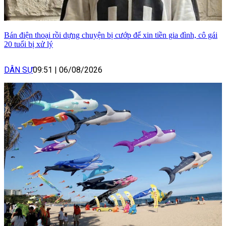
Bán điện thoại rồi dựng chuyện bị cướp để xin tiền gia đình, cô gái
20 tuổi bị xử lý
DÂN SỰ
09:51
|
06/08/2026