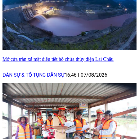
Mở cửa tràn xả mặt điều tiết hồ chứa thủy điện Lai Châu
DÂN SỰ & TỐ TỤNG DÂN SỰ
16:46
|
07/08/2026