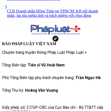
5
CLB Doanh nhân Đồng Tháp tại TPHCM: Kết nối doanh
nhân, lan tỏa nghĩa tình và trách nhiệm với cộng đồng
BÁO PHÁP LUẬT VIỆT NAM
Chuyên trang truyền thông Pháp Luật Pháp Luật +
Tổng Biên tập:
Tiến sĩ Vũ Hoài Nam
Phó Tổng Biên tập phụ trách chuyên trang:
Trần Ngọc Hà
Tổng Thư ký:
Hoàng Văn Vượng
Giấy phép số: 27/GP-CBC của Cục Báo chí - Bộ TT&TT cấp