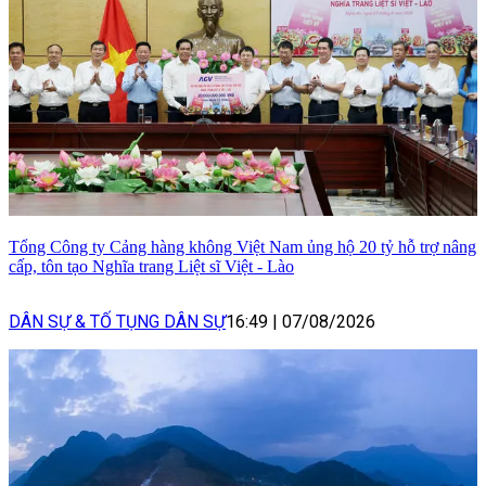
Tổng Công ty Cảng hàng không Việt Nam ủng hộ 20 tỷ hỗ trợ nâng
cấp, tôn tạo Nghĩa trang Liệt sĩ Việt - Lào
DÂN SỰ & TỐ TỤNG DÂN SỰ
16:49
|
07/08/2026