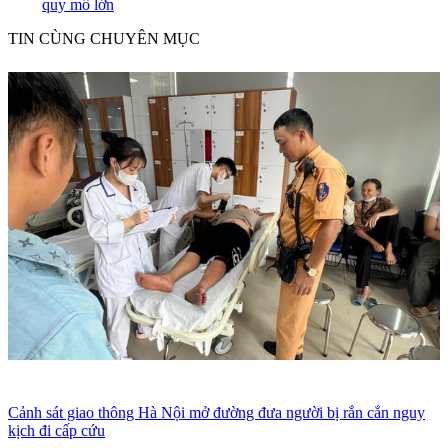
quy mô lớn
TIN CÙNG CHUYÊN MỤC
Cảnh sát giao thông Hà Nội mở đường đưa người bị rắn cắn nguy
kịch đi cấp cứu