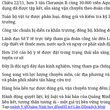
Chiều 22/11, hơn 3 tấn Cloramin B cùng 30.000 viên Aq
dụng đã được tập kết, sẵn sàng vận chuyển theo đoàn côn
Toàn bộ vật tư được phân loại, đóng gói và kiểm tra k
trường.
Công tác chuẩn bị diễn ra khẩn trương, đồng bộ, không đ
Lãnh đạo Sở Y tế trực tiếp tham gia đoàn công tác đến L
cấp thiết về thuốc men, nước sạch và nguy cơ phát sinh d
Hơn 250 cán bộ y tế được đặt trong trạng thái sẵn sàng
tuyến cơ sở.
Đây là đội ngũ dày dạn kinh nghiệm, từng tham gia chống 
Song song với lực lượng chuyên môn, các địa phương và
và phân phối nhiều tấn hàng cứu trợ.
Hàng hóa liên tục được đóng gói, vận chuyển trong đêm 22
Hành động quyết liệt, kỷ luật và bài bản của Quảng Nin
liên kết, tương thân tương ái – một giá trị bền vững trong
Tags:
ngành Y tế
Quảng Ninh huy động
Hỗ trợ Lâm Đồng
dịch bệnh