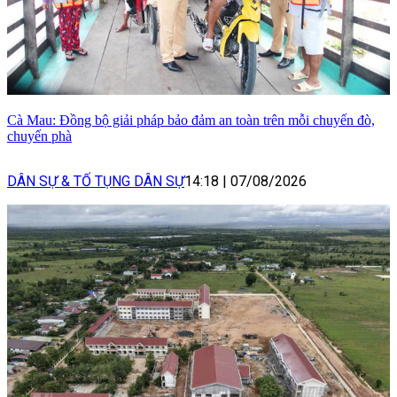
Cà Mau: Đồng bộ giải pháp bảo đảm an toàn trên mỗi chuyến đò,
chuyến phà
DÂN SỰ & TỐ TỤNG DÂN SỰ
14:18
|
07/08/2026