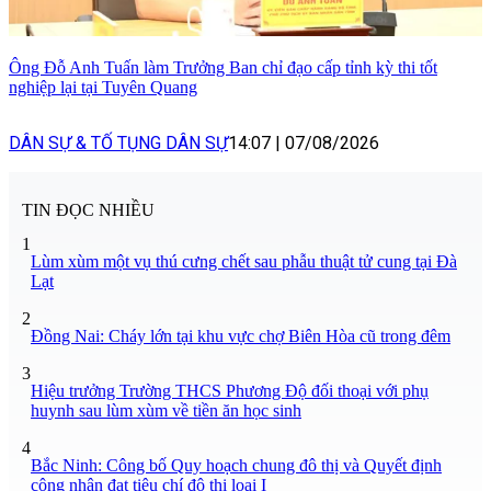
Ông Đỗ Anh Tuấn làm Trưởng Ban chỉ đạo cấp tỉnh kỳ thi tốt
nghiệp lại tại Tuyên Quang
DÂN SỰ & TỐ TỤNG DÂN SỰ
14:07
|
07/08/2026
TIN ĐỌC NHIỀU
1
Lùm xùm một vụ thú cưng chết sau phẫu thuật tử cung tại Đà
Lạt
2
Đồng Nai: Cháy lớn tại khu vực chợ Biên Hòa cũ trong đêm
3
Hiệu trưởng Trường THCS Phương Độ đối thoại với phụ
huynh sau lùm xùm về tiền ăn học sinh
4
Bắc Ninh: Công bố Quy hoạch chung đô thị và Quyết định
công nhận đạt tiêu chí đô thị loại I