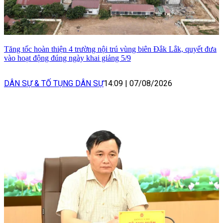
Tăng tốc hoàn thiện 4 trường nội trú vùng biên Đắk Lắk, quyết đưa
vào hoạt động đúng ngày khai giảng 5/9
DÂN SỰ & TỐ TỤNG DÂN SỰ
14:09
|
07/08/2026