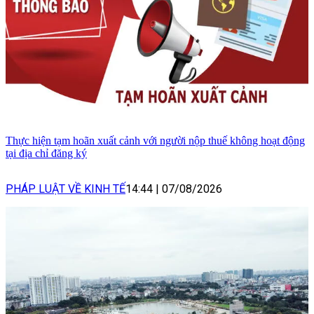
Thực hiện tạm hoãn xuất cảnh với người nộp thuế không hoạt động
tại địa chỉ đăng ký
PHÁP LUẬT VỀ KINH TẾ
14:44
|
07/08/2026