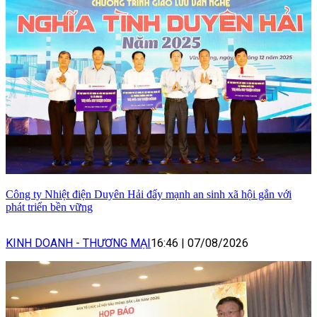
Công ty Nhiệt điện Duyên Hải đẩy mạnh an sinh xã hội gắn với
phát triển bền vững
KINH DOANH - THƯƠNG MẠI
16:46
|
07/08/2026