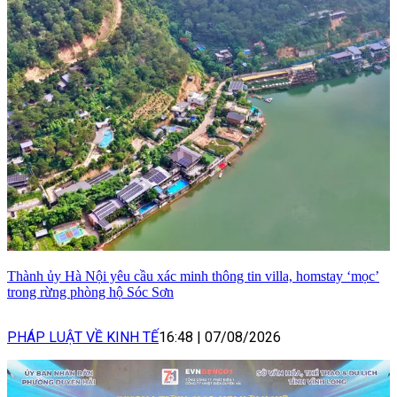
Thành ủy Hà Nội yêu cầu xác minh thông tin villa, homstay ‘mọc’
trong rừng phòng hộ Sóc Sơn
PHÁP LUẬT VỀ KINH TẾ
16:48
|
07/08/2026