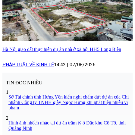
Hà Nội giao đất thực hiện dự án nhà ở xã hội HH5 Long Biên
PHÁP LUẬT VỀ KINH TẾ
14:42
|
07/08/2026
TIN ĐỌC NHIỀU
1
Sở Tài chính tỉnh Hưng Yên kiến nghị chấm dứt dự án của Chi
nhánh Công ty TNHH giày Ngọc Hưng khi phát hiện nhiều vi
phạm
2
Hình ảnh nhếch nhác tại dự án trăm tỷ ở Đặc khu Cô Tô, tỉnh
Quảng Ninh