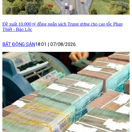
Đề xuất 10.000 tỷ đồng ngân sách Trung ương cho cao tốc Phan
Thiết - Bảo Lộc
BẤT ĐỘNG SẢN
18:01
|
07/08/2026