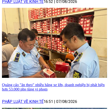
PHÁP LUẬT VỀ KINH TẾ
16:52
|
07/08/2026
Quảng cáo "ăn theo" nhiều hãng xe lớn, doanh nghiệp bị phát hiện
hơn 53.000 phụ tùng vi phạm
PHÁP LUẬT VỀ KINH TẾ
16:51
|
07/08/2026