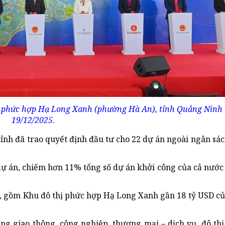
hị phức hợp Hạ Long Xanh (phường Hà An), tỉnh Quảng Ninh
19/12/2025.
ỉnh đã trao quyết định đầu tư cho 22 dự án ngoài ngân sác
dự án, chiếm hơn 11% tổng số dự án khởi công của cả nước 
a, gồm Khu đô thị phức hợp Hạ Long Xanh gần 18 tỷ USD c
ng giao thông, công nghiệp, thương mại – dịch vụ, đô thị,