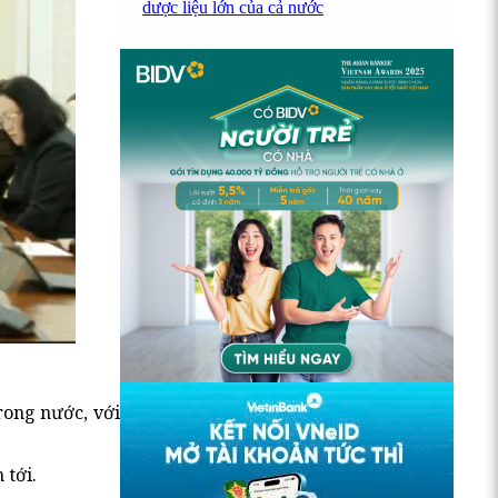
dược liệu lớn của cả nước
rong nước, với
 tới.