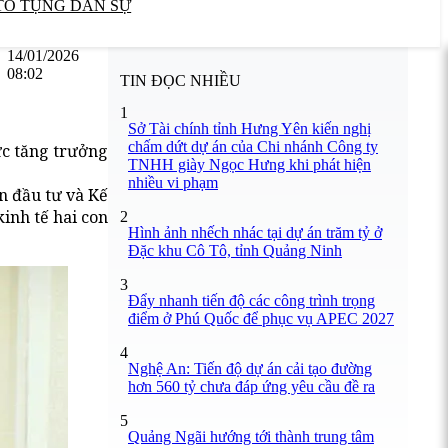
TỐ TỤNG DÂN SỰ
14/01/2026
08:02
TIN ĐỌC NHIỀU
1
Sở Tài chính tỉnh Hưng Yên kiến nghị
chấm dứt dự án của Chi nhánh Công ty
ực tăng trưởng
TNHH giày Ngọc Hưng khi phát hiện
nhiều vi phạm
n đầu tư và Kế
inh tế hai con
2
Hình ảnh nhếch nhác tại dự án trăm tỷ ở
Đặc khu Cô Tô, tỉnh Quảng Ninh
3
Đẩy nhanh tiến độ các công trình trọng
điểm ở Phú Quốc để phục vụ APEC 2027
4
Nghệ An: Tiến độ dự án cải tạo đường
hơn 560 tỷ chưa đáp ứng yêu cầu đề ra
5
Quảng Ngãi hướng tới thành trung tâm