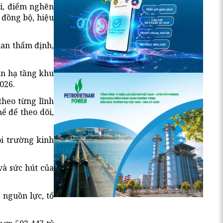
ại, điểm nghẽn
 đồng bộ, hiệu
ian thẩm định,
án hạ tầng khu
026.
theo từng lĩnh
hể để theo dõi,
ôi trường kinh
và sức hút của
 nguồn lực, tổ