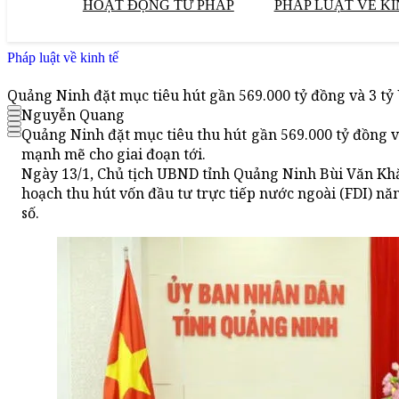
HOẠT ĐỘNG TƯ PHÁP
PHÁP LUẬT VỀ KI
Pháp luật về kinh tế
Quảng Ninh đặt mục tiêu hút gần 569.000 tỷ đồng và 3 t
Nguyễn Quang
Quảng Ninh đặt mục tiêu thu hút gần 569.000 tỷ đồng v
mạnh mẽ cho giai đoạn tới.
Ngày 13/1, Chủ tịch UBND tỉnh Quảng Ninh Bùi Văn Khắ
hoạch thu hút vốn đầu tư trực tiếp nước ngoài (FDI) nă
số.