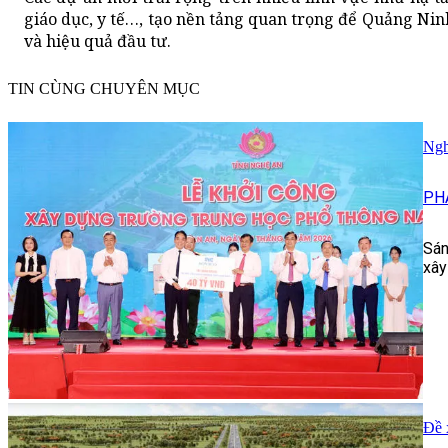
giáo dục, y tế…, tạo nền tảng quan trọng để Quảng Nin
và hiệu quả đầu tư.
TIN CÙNG CHUYÊN MỤC
Ngh
PH
Sán
xây
Đề 