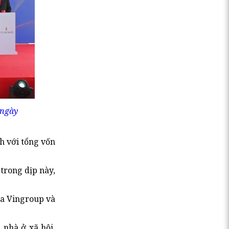
 ngày
h với tổng vốn
trong dịp này,
ủa Vingroup và
 nhà ở xã hội,