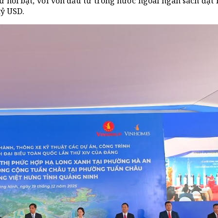
 nổi bật, với vốn đầu tư trong nước ngoài ngân sách đạt 
tỷ USD.