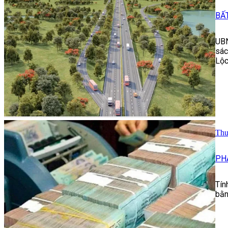
BẤ
UBN
sác
Lộc
Thu
PH
Tín
bằn