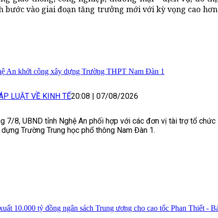
h bước vào giai đoạn tăng trưởng mới với kỳ vọng cao hơn
ệ An khởi công xây dựng Trường THPT Nam Đàn 1
ÁP LUẬT VỀ KINH TẾ
20:08
|
07/08/2026
g 7/8, UBND tỉnh Nghệ An phối hợp với các đơn vị tài trợ tổ chức
 dựng Trường Trung học phổ thông Nam Đàn 1.
xuất 10.000 tỷ đồng ngân sách Trung ương cho cao tốc Phan Thiết - B