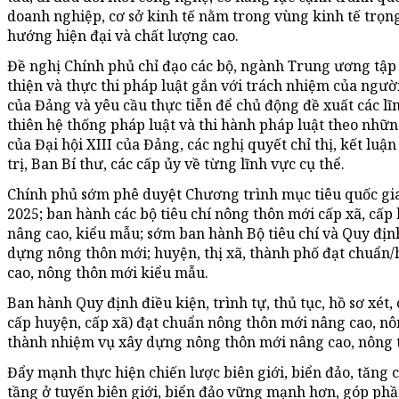
doanh nghiệp, cơ sở kinh tế nằm trong vùng kinh tế trọn
hướng hiện đại và chất lượng cao.
Đề nghị Chính phủ chỉ đạo các bộ, ngành Trung ương tập 
thiện và thực thi pháp luật gắn với trách nhiệm của ngườ
của Đảng và yêu cầu thực tiễn để chủ động đề xuất các lĩ
thiên hệ thống pháp luật và thi hành pháp luật theo nhữ
của Đại hội XIII của Đảng, các nghị quyết chỉ thị, kết l
trị, Ban Bí thư, các cấp ủy về từng lĩnh vực cụ thể.
Chính phủ sớm phê duyệt Chương trình mục tiêu quốc gia
2025; ban hành các bộ tiêu chí nông thôn mới cấp xã, cấp 
nâng cao, kiểu mẫu; sớm ban hành Bộ tiêu chí và Quy đị
dựng nông thôn mới; huyện, thị xã, thành phố đạt chuẩn
cao, nông thôn mới kiểu mẫu.
Ban hành Quy định điều kiện, trình tự, thủ tục, hồ sơ xét
cấp huyện, cấp xã) đạt chuẩn nông thôn mới nâng cao, n
thành nhiệm vụ xây dựng nông thôn mới nâng cao, nông 
Đẩy mạnh thực hiện chiến lược biên giới, biển đảo, tăng
tầng ở tuyến biên giới, biển đảo vững mạnh hơn, góp phầ