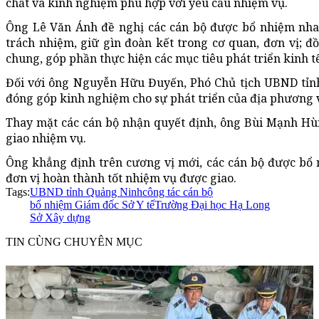
chất và kinh nghiệm phù hợp với yêu cầu nhiệm vụ.
Ông Lê Văn Ánh đề nghị các cán bộ được bổ nhiệm nhan
trách nhiệm, giữ gìn đoàn kết trong cơ quan, đơn vị; đ
chung, góp phần thực hiện các mục tiêu phát triển kinh tế 
Đối với ông Nguyễn Hữu Đuyến, Phó Chủ tịch UBND tỉnh
đóng góp kinh nghiệm cho sự phát triển của địa phương 
Thay mặt các cán bộ nhận quyết định, ông Bùi Mạnh Hùng
giao nhiệm vụ.
Ông khẳng định trên cương vị mới, các cán bộ được bổ n
đơn vị hoàn thành tốt nhiệm vụ được giao.
Tags:
UBND tỉnh Quảng Ninh
công tác cán bộ
bổ nhiệm Giám đốc Sở Y tế
Trường Đại học Hạ Long
Sở Xây dựng
TIN CÙNG CHUYÊN MỤC