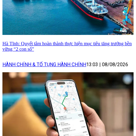
Hà Tĩnh: Quyết tâm hoàn thành thực hiện mục tiêu tăng trưởng bền
vững “2 con số”
HÀNH CHÍNH & TỐ TỤNG HÀNH CHÍNH
13:03
|
08/08/2026