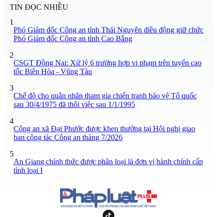
TIN ĐỌC NHIỀU
1
Phó Giám đốc Công an tỉnh Thái Nguyên điều động giữ chức
Phó Giám đốc Công an tỉnh Cao Bằng
2
CSGT Đồng Nai: Xử lý 6 trường hợp vi phạm trên tuyến cao
tốc Biên Hòa - Vũng Tàu
3
Chế độ cho quân nhân tham gia chiến tranh bảo vệ Tổ quốc
sau 30/4/1975 đã thôi việc sau 1/1/1995
4
Công an xã Đại Phước được khen thưởng tại Hội nghị giao
ban công tác Công an tháng 7/2026
5
An Giang chính thức được phân loại là đơn vị hành chính cấp
tỉnh loại I