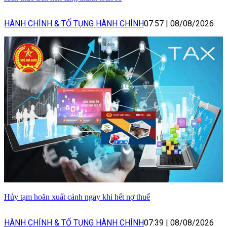
HÀNH CHÍNH & TỐ TỤNG HÀNH CHÍNH
07:57
|
08/08/2026
Hủy tạm hoãn xuất cảnh ngay khi hết nợ thuế
HÀNH CHÍNH & TỐ TỤNG HÀNH CHÍNH
07:39
|
08/08/2026