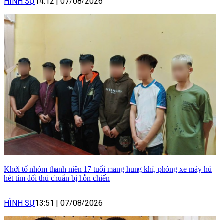
HÌNH SỰ
14:12
|
07/08/2026
Khởi tố nhóm thanh niên 17 tuổi mang hung khí, phóng xe máy hú
hét tìm đối thủ chuẩn bị hỗn chiến
HÌNH SỰ
13:51
|
07/08/2026