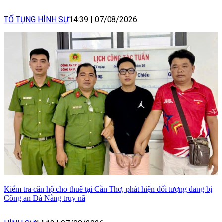
TỐ TỤNG HÌNH SỰ
14:39
|
07/08/2026
Kiểm tra căn hộ cho thuê tại Cần Thơ, phát hiện đối tượng đang bị
Công an Đà Nẵng truy nã