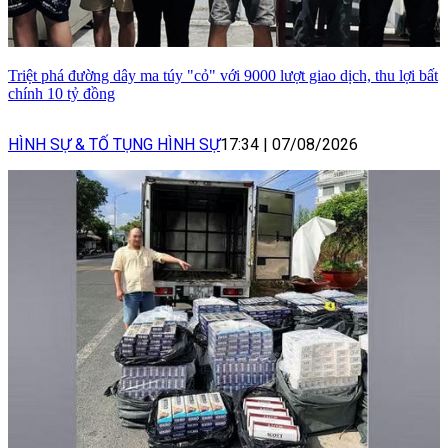
Triệt phá đường dây ma túy "cỏ" với 9000 lượt giao dịch, thu lợi bất
chính 10 tỷ đồng
HÌNH SỰ & TỐ TỤNG HÌNH SỰ
17:34
|
07/08/2026