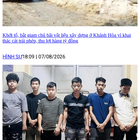
Khởi tố, bắt giam chủ bãi vật liệu xây dựng ở Khánh Hòa vì khai
thác cát trái phép, thu lợi hàng tỷ đồng
HÌNH SỰ
18:09
|
07/08/2026