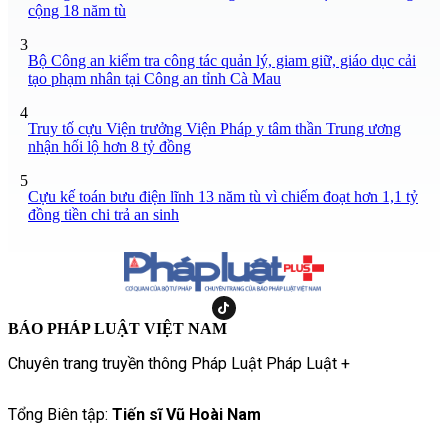
cộng 18 năm tù
3
Bộ Công an kiểm tra công tác quản lý, giam giữ, giáo dục cải
tạo phạm nhân tại Công an tỉnh Cà Mau
4
Truy tố cựu Viện trưởng Viện Pháp y tâm thần Trung ương
nhận hối lộ hơn 8 tỷ đồng
5
Cựu kế toán bưu điện lĩnh 13 năm tù vì chiếm đoạt hơn 1,1 tỷ
đồng tiền chi trả an sinh
BÁO PHÁP LUẬT VIỆT NAM
Chuyên trang truyền thông Pháp Luật Pháp Luật +
Tổng Biên tập:
Tiến sĩ Vũ Hoài Nam