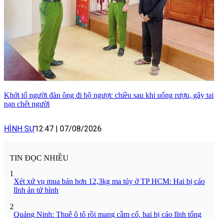
Khởi tố người đàn ông đi bộ ngược chiều sau khi uống rượu, gây tai
nạn chết người
HÌNH SỰ
12:47
|
07/08/2026
TIN ĐỌC NHIỀU
1
Xét xử vụ mua bán hơn 12,3kg ma túy ở TP HCM: Hai bị cáo
lĩnh án tử hình
2
Quảng Ninh: Thuê ô tô rồi mang cầm cố, hai bị cáo lĩnh tổng