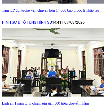
Tạm giữ đối tượng vận chuyển hơn 14.000 bao thuốc lá nhập lậu
HÌNH SỰ & TỐ TỤNG HÌNH SỰ
14:41
|
07/08/2026
Lĩnh án 1 năm tù vì chiếm giữ gần 500 triệu chuyển nhầm