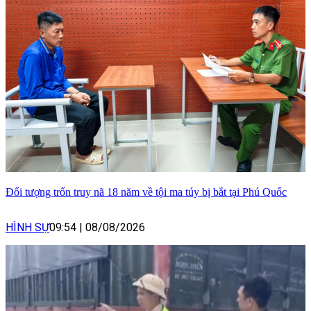
Đối tượng trốn truy nã 18 năm về tội ma túy bị bắt tại Phú Quốc
HÌNH SỰ
09:54
|
08/08/2026