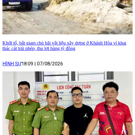
Khởi tố, bắt giam chủ bãi vật liệu xây dựng ở Khánh Hòa vì khai
thác cát trái phép, thu lợi hàng tỷ đồng
HÌNH SỰ
18:09
|
07/08/2026