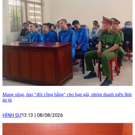
Mang súng, dao "đòi công bằng" cho bạn gái, nhóm thanh niên lĩnh
án tù
HÌNH SỰ
13:13
|
08/08/2026