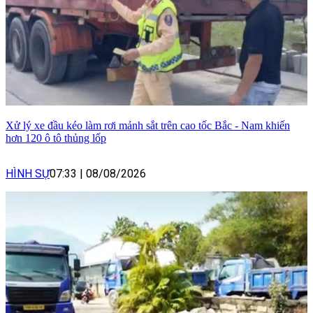
Xử lý xe đầu kéo làm rơi mảnh sắt trên cao tốc Bắc - Nam khiến
hơn 120 ô tô thủng lốp
HÌNH SỰ
07:33
|
08/08/2026