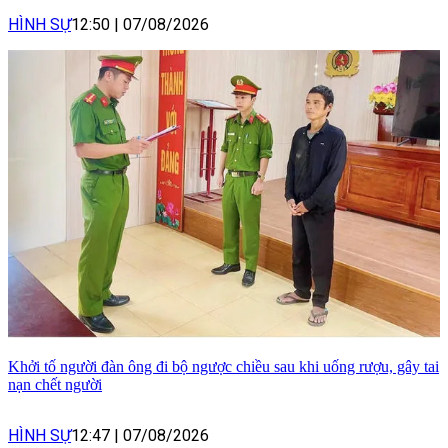
HÌNH SỰ
12:50
|
07/08/2026
Khởi tố người đàn ông đi bộ ngược chiều sau khi uống rượu, gây tai
nạn chết người
HÌNH SỰ
12:47
|
07/08/2026