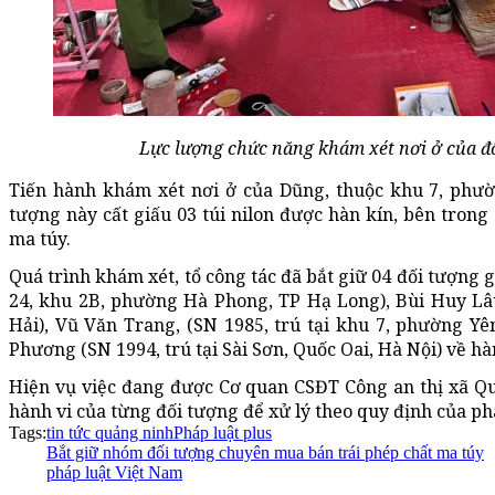
Lực lượng chức năng khám xét nơi ở của 
Tiến hành khám xét nơi ở của Dũng, thuộc khu 7, phườ
tượng này cất giấu 03 túi nilon được hàn kín, bên trong
ma túy.
Quá trình khám xét, tổ công tác đã bắt giữ 04 đối tượng 
24, khu 2B, phường Hà Phong, TP Hạ Long), Bùi Huy Lâu
Hải), Vũ Văn Trang, (SN 1985, trú tại khu 7, phường Y
Phương (SN 1994, trú tại Sài Sơn, Quốc Oai, Hà Nội) về h
Hiện vụ việc đang được Cơ quan CSĐT Công an thị xã Quả
hành vi của từng đối tượng để xử lý theo quy định của ph
Tags:
tin tức quảng ninh
Pháp luật plus
Bắt giữ nhóm đối tượng chuyên mua bán trái phép chất ma túy
pháp luật Việt Nam