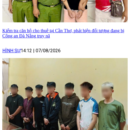
Kiểm tra căn hộ cho thuê tại Cần Thơ, phát hiện đối tượng đang bị
Công an Đà Nẵng truy nã
HÌNH SỰ
14:12
|
07/08/2026