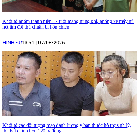
Khởi tố nhóm thanh niên 17 tuổi mang hung khí, phóng xe máy hú
hét tìm đối thủ chuẩn bị hỗn chiến
HÌNH SỰ
13:51
|
07/08/2026
Khởi tố các đối tượng mạo danh lương y bán thuốc hỗ trợ sinh lý,
thu bất chính hơn 120 tỷ đồng