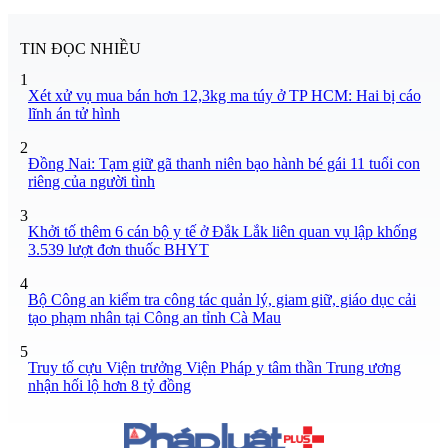
TIN ĐỌC NHIỀU
1
Xét xử vụ mua bán hơn 12,3kg ma túy ở TP HCM: Hai bị cáo
lĩnh án tử hình
2
Đồng Nai: Tạm giữ gã thanh niên bạo hành bé gái 11 tuổi con
riêng của người tình
3
Khởi tố thêm 6 cán bộ y tế ở Đắk Lắk liên quan vụ lập khống
3.539 lượt đơn thuốc BHYT
4
Bộ Công an kiểm tra công tác quản lý, giam giữ, giáo dục cải
tạo phạm nhân tại Công an tỉnh Cà Mau
5
Truy tố cựu Viện trưởng Viện Pháp y tâm thần Trung ương
nhận hối lộ hơn 8 tỷ đồng