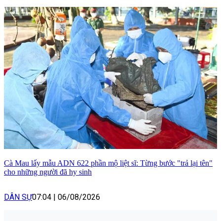
Cà Mau lấy mẫu ADN 622 phần mộ liệt sĩ: Từng bước "trả lại tên"
cho những người đã hy sinh
DÂN SỰ
07:04
|
06/08/2026