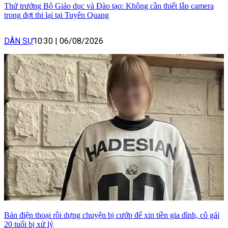
Thứ trưởng Bộ Giáo dục và Đào tạo: Không cần thiết lắp camera
trong đợt thi lại tại Tuyên Quang
DÂN SỰ
10:30
|
06/08/2026
Bán điện thoại rồi dựng chuyện bị cướp để xin tiền gia đình, cô gái
20 tuổi bị xử lý