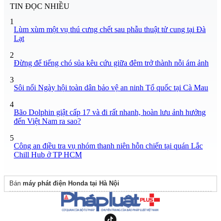
TIN ĐỌC NHIỀU
1
Lùm xùm một vụ thú cưng chết sau phẫu thuật tử cung tại Đà
Lạt
2
Đừng để tiếng chó sủa kêu cứu giữa đêm trở thành nỗi ám ảnh
3
Sôi nổi Ngày hội toàn dân bảo vệ an ninh Tổ quốc tại Cà Mau
4
Bão Dolphin giật cấp 17 và đi rất nhanh, hoàn lưu ảnh hưởng
đến Việt Nam ra sao?
5
Công an điều tra vụ nhóm thanh niên hỗn chiến tại quán Lắc
Chill Hub ở TP HCM
Bán
máy phát điện Honda tại Hà Nội