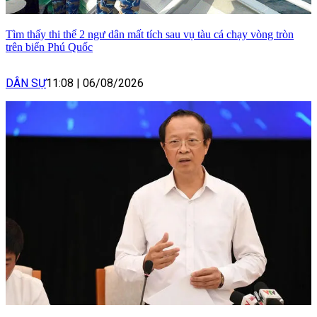
Tìm thấy thi thể 2 ngư dân mất tích sau vụ tàu cá chạy vòng tròn
trên biển Phú Quốc
DÂN SỰ
11:08
|
06/08/2026