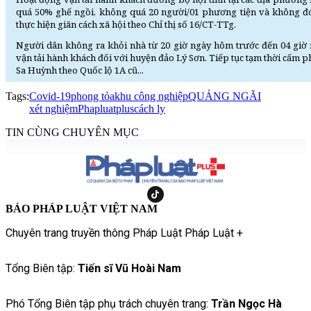
quá 50% ghế ngồi, không quá 20 người/01 phương tiện và không đón
thực hiện giãn cách xã hội theo Chỉ thị số 16/CT-TTg.
Người dân không ra khỏi nhà từ 20 giờ ngày hôm trước đến 04 giờ
vận tải hành khách đối với huyện đảo Lý Sơn. Tiếp tục tạm thời cấm
Sa Huỳnh theo Quốc lộ 1A cũ...
Tags:
Covid-19
phong tỏa
khu công nghiệp
QUẢNG NGÃI
xét nghiệm
Phapluatplus
cách ly
TIN CÙNG CHUYÊN MỤC
BÁO PHÁP LUẬT VIỆT NAM
Chuyên trang truyền thông Pháp Luật Pháp Luật +
Tổng Biên tập:
Tiến sĩ Vũ Hoài Nam
Phó Tổng Biên tập phụ trách chuyên trang:
Trần Ngọc Hà