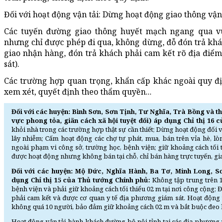
Đối với hoạt động vận tải: Dừng hoạt động giao thông vận 
Các tuyến đường giao thông huyết mạch ngang qua vùn
nhưng chỉ được phép đi qua, không dừng, đỗ đón trả khá
giao nhận hàng, đón trả khách phải cam kết rõ địa điểm
sát).
Các trường hợp quan trọng, khẩn cấp khác ngoài quy đ
xem xét, quyết định theo thẩm quyền...
Đối với các huyện: Bình Sơn, Sơn Tịnh, Tư Nghĩa, Trà Bồng và t
vực phong tỏa, giãn cách xã hội tuyệt đối) áp dụng Chỉ thị 16
khỏi nhà trong các trường hợp thật sự cần thiết; Dừng hoạt động đối v
lây nhiễm; Cấm hoạt động các chợ tự phát, mua, bán trên vỉa hè, lò
ngoài phạm vi công sở, trường học, bệnh viện; giữ khoảng cách tối 
được hoạt động nhưng không bán tại chỗ, chỉ bán hàng trực tuyến, giao
Đối với các huyện: Mộ Đức, Nghĩa Hành, Ba Tơ, Minh Long, S
dụng Chỉ thị 15 của Thủ tướng Chính phủ:
Không tập trung trên 1
bệnh viện và phải giữ khoảng cách tối thiểu 02 m tại nơi công cộng;
phải cam kết và được cơ quan y tế địa phương giám sát. Hoạt động
không quá 10 người, bảo đảm giữ khoảng cách 02 m và bắt buộc đeo 
Hoạt động vận tải hành khách đường bộ nội tỉnh tại các địa phươn