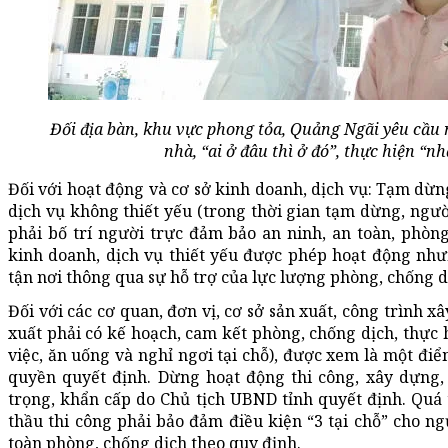
Đối địa bàn, khu vực phong tỏa, Quảng Ngãi yêu cầu 
nhà, “ai ở đâu thì ở đó”, thực hiện “nh
Đối với hoạt động và cơ sở kinh doanh, dịch vụ: Tạm dừn
dịch vụ không thiết yếu (trong thời gian tạm dừng, ngư
phải bố trí người trực đảm bảo an ninh, an toàn, phòng,
kinh doanh, dịch vụ thiết yếu được phép hoạt động như
tận nơi thông qua sự hỗ trợ của lực lượng phòng, chống dị
Đối với các cơ quan, đơn vị, cơ sở sản xuất, công trình x
xuất phải có kế hoạch, cam kết phòng, chống dịch, thực h
việc, ăn uống và nghỉ ngơi tại chỗ), được xem là một điể
quyền quyết định. Dừng hoạt động thi công, xây dựng, 
trọng, khẩn cấp do Chủ tịch UBND tỉnh quyết định. Quá 
thầu thi công phải bảo đảm điều kiện “3 tại chỗ” cho n
toàn phòng, chống dịch theo quy định.