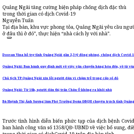
Quảng Ngãi tăng cường biện pháp chống dịch đặc thù
trong thời gian có dịch Covid-19
Nguyễn Tuấn
Tại địa bàn, khu vực phong tỏa, Quảng Ngãi yêu cầu người
ở đâu thì ở đó”, thực hiện “nhà cách ly với nhà”.
Doosan Vina hỗ trợ tỉnh Quảng Ngãi gần 2,3 tỷ đồng phòng, chống dịch Covid-
Quảng Ngãi: Ban hành quy định mới về việc vận chuyển hàng hóa đến, về từ vù
Chủ tịch TP.Quảng Ngãi xin lỗi người dân vì chậm trễ trong cấp sổ đỏ
Quảng Ngãi: Từ 18h, người dân thị trấn Châu Ổ không ra khỏi nhà
Bà Huỳnh Thị Ánh Sương làm Phó Trưởng Đoàn ĐBQH chuyên trách tỉnh Quảng
Trước tình hình diễn biến phức tạp của dịch bệnh Covid
ban hành công văn số 1358/QĐ-UBND về việc bổ sung, điề