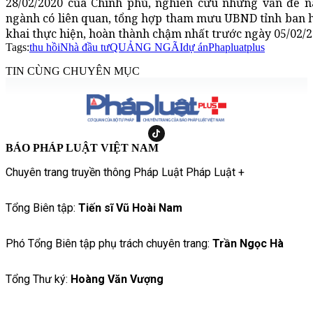
28/02/2020 của Chính phủ, nghiên cứu những vấn đề nào
ngành có liên quan, tổng hợp tham mưu UBND tỉnh ban h
khai thực hiện, hoàn thành chậm nhất trước ngày 05/02/2
Tags:
thu hồi
Nhà đầu tư
QUẢNG NGÃI
dự án
Phapluatplus
TIN CÙNG CHUYÊN MỤC
BÁO PHÁP LUẬT VIỆT NAM
Chuyên trang truyền thông Pháp Luật Pháp Luật +
Tổng Biên tập:
Tiến sĩ Vũ Hoài Nam
Phó Tổng Biên tập phụ trách chuyên trang:
Trần Ngọc Hà
Tổng Thư ký:
Hoàng Văn Vượng