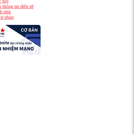
 hội
 thông tin điện tử
h phủ
ư pháp