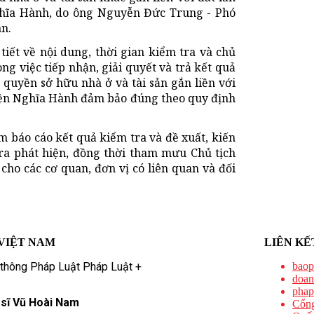
hĩa Hành, do ông Nguyễn Đức Trung - Phó
n.
iết về nội dung, thời gian kiểm tra và chủ
ng việc tiếp nhận, giải quyết và trả kết quả
 quyền sở hữu nhà ở và tài sản gắn liền với
yện Nghĩa Hành đảm bảo đúng theo quy định
m báo cáo kết quả kiểm tra và đề xuất, kiến
tra phát hiện, đồng thời tham mưu Chủ tịch
ho các cơ quan, đơn vị có liên quan và đối
VIỆT NAM
LIÊN KẾ
 thông Pháp Luật Pháp Luật +
baop
doan
phap
 sĩ Vũ Hoài Nam
Cổng