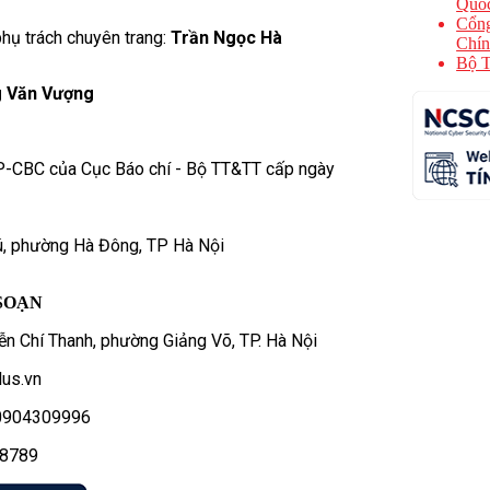
Quốc
Cổng
hụ trách chuyên trang:
Trần Ngọc Hà
Chín
Bộ T
 Văn Vượng
P-CBC của Cục Báo chí - Bộ TT&TT cấp ngày
ú, phường Hà Đông, TP Hà Nội
SOẠN
n Chí Thanh, phường Giảng Võ, TP. Hà Nội
us.vn
- 0904309996
78789