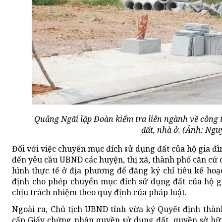
Quảng Ngãi lập Đoàn kiểm tra liên ngành về công 
đất, nhà ở. (Ảnh: Ngu
Đối với việc chuyển mục đích sử dụng đất của hộ gia đìn
đến yêu cầu UBND các huyện, thị xã, thành phố căn cứ c
hình thực tế ở địa phương để đăng ký chỉ tiêu kế ho
định cho phép chuyển mục đích sử dụng đất của hộ gi
chịu trách nhiệm theo quy định của pháp luật.
Ngoài ra,
Chủ tịch UBND tỉnh vừa ký Quyết định thành
cấp Giấy chứng nhận quyền sử dụng đất, quyền sở hữu 