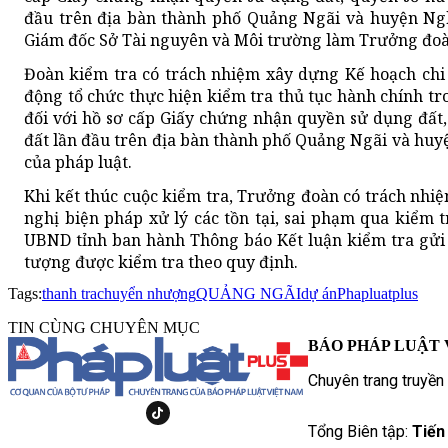
đầu trên địa bàn thành phố Quảng Ngãi và huyện Ng
Giám đốc Sở Tài nguyên và Môi trường làm Trưởng đoà
Đoàn kiểm tra có trách nhiệm xây dựng Kế hoạch chi t
động tổ chức thực hiện kiểm tra thủ tục hành chính tro
đối với hồ sơ cấp Giấy chứng nhận quyền sử dụng đất,
đất lần đầu trên địa bàn thành phố Quảng Ngãi và hu
của pháp luật.
Khi kết thúc cuộc kiểm tra, Trưởng đoàn có trách nhiệ
nghị biện pháp xử lý các tồn tại, sai phạm qua kiểm 
UBND tỉnh ban hành Thông báo Kết luận kiểm tra gửi c
tượng được kiểm tra theo quy định.
Tags:
thanh tra
chuyển nhượng
QUẢNG NGÃI
dự án
Phapluatplus
TIN CÙNG CHUYÊN MỤC
BÁO PHÁP LUẬT 
Chuyên trang truyền
Tổng Biên tập:
Tiến