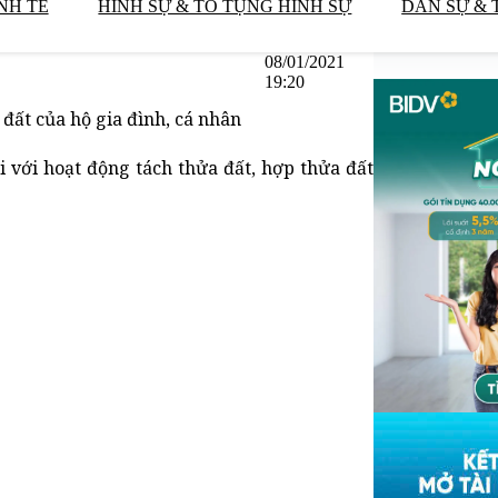
NH TẾ
HÌNH SỰ & TỐ TỤNG HÌNH SỰ
DÂN SỰ & 
08/01/2021
19:20
ất của hộ gia đình, cá nhân
 với hoạt động tách thửa đất, hợp thửa đất