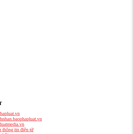
T
hapluat.vn
hnhan.baophapluat.vn
luatmedia.vn
 thông tin điện tử