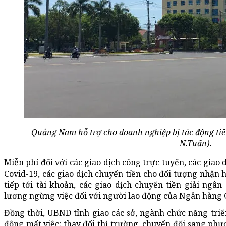
Quảng Nam hỗ trợ cho doanh nghiệp bị tác động tiê
N.Tuấn).
Miễn phí đối với các giao dịch công trực tuyến, các giao
Covid-19, các giao dịch chuyển tiền cho đối tượng nhận 
tiếp tới tài khoản, các giao dịch chuyển tiền giải ngâ
lương ngừng việc đối với người lao động của Ngân hàng C
Đồng thời, UBND tỉnh giao các sở, ngành chức năng triển
động mất việc; thay đổi thị trường, chuyển đổi sang phư