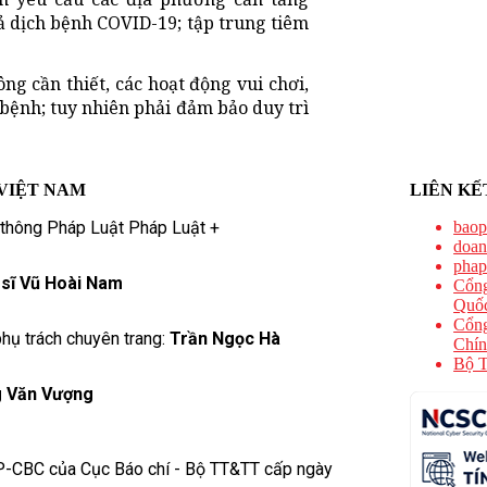
ả dịch bệnh COVID-19; tập trung tiêm
g cần thiết, các hoạt động vui chơi,
 bệnh; tuy nhiên phải đảm bảo duy trì
VIỆT NAM
LIÊN KẾ
 thông Pháp Luật Pháp Luật +
baop
doan
phap
 sĩ Vũ Hoài Nam
Cổng
Quốc
Cổng
hụ trách chuyên trang:
Trần Ngọc Hà
Chín
Bộ T
 Văn Vượng
P-CBC của Cục Báo chí - Bộ TT&TT cấp ngày