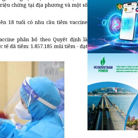
 triệu chứng tại địa phương và một số
ên 18 tuổi có nhu cầu tiêm vaccine
accine phân bổ theo Quyết định là
ực tế đã tiêm: 1.857.185 mũi tiêm - đạt