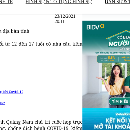
NH TẾ
HÌNH SỰ & TỐ TỤNG HÌNH SỰ
DÂN SỰ & 
23/12/2021
20:11
 địa bàn tỉnh
i từ 12 đến 17 tuổi có nhu cầu tiêm
g bởi Covid-19
022
ỉnh Quảng Nam chủ trì cuộc họp trực
òng, chống dịch bệnh COVID-19, kiểm