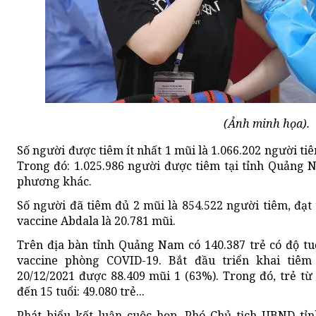
(Ảnh minh họa).
Số người được tiêm ít nhất 1 mũi là 1.066.202 người tiê
Trong đó: 1.025.986 người được tiêm tại tỉnh Quảng 
phương khác.
Số người đã tiêm đủ 2 mũi là 854.522 người tiêm, đạt 
vaccine Abdala là 20.781 mũi.
Trên địa bàn tỉnh Quảng Nam có 140.387 trẻ có độ tuổ
vaccine phòng COVID-19. Bắt đầu triển khai tiêm
20/12/2021 được 88.409 mũi 1 (63%). Trong đó, trẻ từ 
đến 15 tuổi: 49.080 trẻ...
Phát biểu kết luận cuộc họp, Phó Chủ tịch UBND tỉ