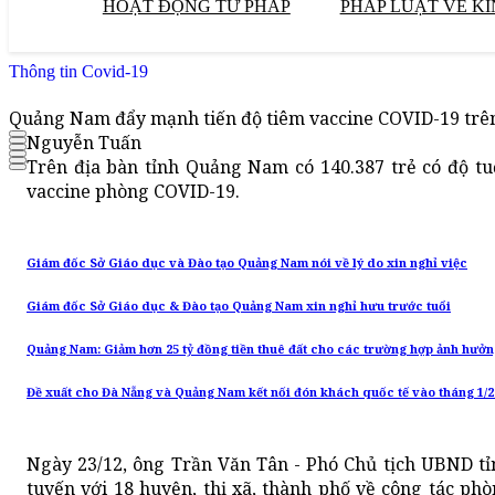
HOẠT ĐỘNG TƯ PHÁP
PHÁP LUẬT VỀ KI
Thông tin Covid-19
Quảng Nam đẩy mạnh tiến độ tiêm vaccine COVID-19 trên
Nguyễn Tuấn
Trên địa bàn tỉnh Quảng Nam có 140.387 trẻ có độ tuổ
vaccine phòng COVID-19.
Giám đốc Sở Giáo dục và Đào tạo Quảng Nam nói về lý do xin nghỉ việc
Giám đốc Sở Giáo dục & Đào tạo Quảng Nam xin nghỉ hưu trước tuổi
Quảng Nam: Giảm hơn 25 tỷ đồng tiền thuê đất cho các trường hợp ảnh hưởn
Đề xuất cho Đà Nẵng và Quảng Nam kết nối đón khách quốc tế vào tháng 1/2
Ngày 23/12, ông Trần Văn Tân - Phó Chủ tịch UBND t
tuyến với 18 huyện, thị xã, thành phố về công tác ph