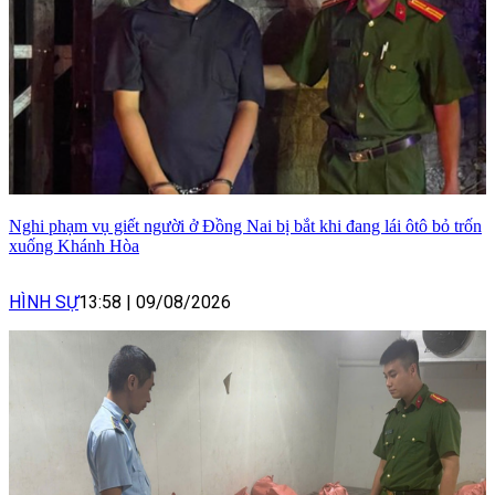
Nghi phạm vụ giết người ở Đồng Nai bị bắt khi đang lái ôtô bỏ trốn
xuống Khánh Hòa
HÌNH SỰ
13:58
|
09/08/2026