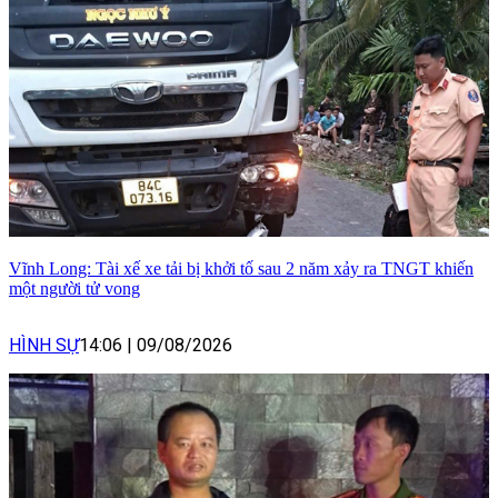
Vĩnh Long: Tài xế xe tải bị khởi tố sau 2 năm xảy ra TNGT khiến
một người tử vong
HÌNH SỰ
14:06
|
09/08/2026