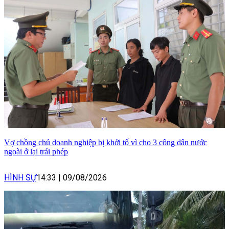
Vợ chồng chủ doanh nghiệp bị khởi tố vì cho 3 công dân nước
ngoài ở lại trái phép
HÌNH SỰ
14:33
|
09/08/2026