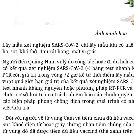
Ảnh minh hoạ.
Lấy mẫu xét nghiệm SARS-CoV-2: chỉ lấy mẫu khi có tri
ho, sốt, khó thở, đau rát họng, mất vị giác…
Người đến Quảng Nam vì lý do công tác hoặc đi du lịch c
có kết quả xét nghiệm SARS-CoV-2 (-) bằng test nhan
PCR còn giá trị trong vòng 72 giờ kể từ thời điểm lấy mẫ
vượt quá giới hạn giá trị của kết quả xét nghiệm SARS-C
test nhanh kháng nguyên hoặc phương pháp RT-PCR và tự
chức, cơ sở lưu trú có trách nhiệm báo cáo chính quyền
các biện pháp phòng chống dịch trong quá trình có 
việc/lưu trú.
- Đối với người về từ vùng Cam và tiêm chưa đủ liều vac
Sức khoẻ điện tử hoặc giấy chứng nhận tiêm chủng của 
từ vùng đỏ đã được tiêm đủ liều vaccind (thẻ xanh trên