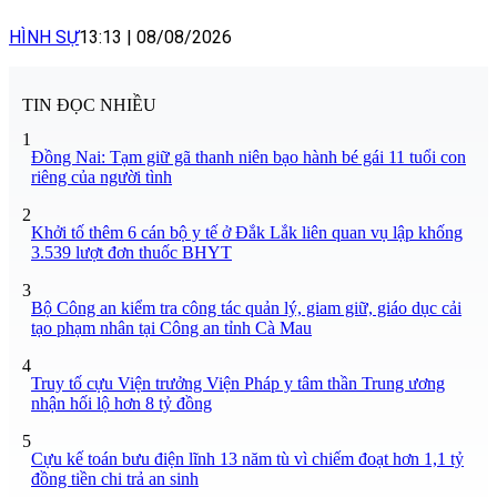
HÌNH SỰ
13:13
|
08/08/2026
TIN ĐỌC NHIỀU
1
Đồng Nai: Tạm giữ gã thanh niên bạo hành bé gái 11 tuổi con
riêng của người tình
2
Khởi tố thêm 6 cán bộ y tế ở Đắk Lắk liên quan vụ lập khống
3.539 lượt đơn thuốc BHYT
3
Bộ Công an kiểm tra công tác quản lý, giam giữ, giáo dục cải
tạo phạm nhân tại Công an tỉnh Cà Mau
4
Truy tố cựu Viện trưởng Viện Pháp y tâm thần Trung ương
nhận hối lộ hơn 8 tỷ đồng
5
Cựu kế toán bưu điện lĩnh 13 năm tù vì chiếm đoạt hơn 1,1 tỷ
đồng tiền chi trả an sinh