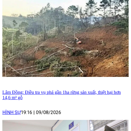
Lâm Đồng: Điều tra vụ phá gần 1ha rừng sản xuất, thiệt hại hơn
14,6 m³ gỗ
HÌNH SỰ
19:16
|
09/08/2026