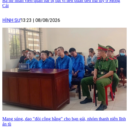
Ba nữ nhân viên quán bar bị bắt vì liên quan đến ma túy ở Móng
Cái
HÌNH SỰ
13:23
|
08/08/2026
Mang súng, dao "đòi công bằng" cho bạn gái, nhóm thanh niên lĩnh
án tù