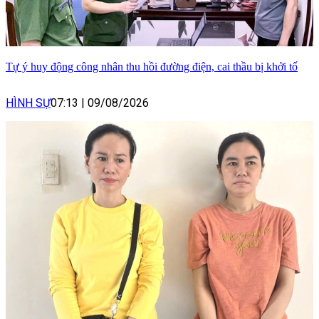
Tự ý huy động công nhân thu hồi đường điện, cai thầu bị khởi tố
HÌNH SỰ
07:13
|
09/08/2026