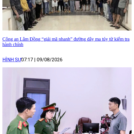
Công an Lâm Đồng “giải mã nhanh” đường dây ma túy từ kiểm tra
hành chính
HÌNH SỰ
07:17
|
09/08/2026