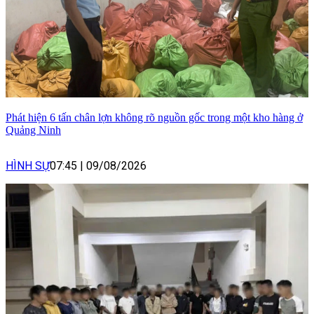
Phát hiện 6 tấn chân lợn không rõ nguồn gốc trong một kho hàng ở
Quảng Ninh
HÌNH SỰ
07:45
|
09/08/2026