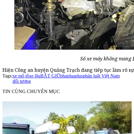
Số xe máy không mang BK
Hiện Công an huyện Quảng Trạch đang tiếp tục làm rõ sự v
Tags:
xe mô tô
xe lậu
BẮT GIỮ
phapluaplus
pháp luật Việt Nam
đối tượng
TIN CÙNG CHUYÊN MỤC