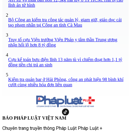
lĩnh án tử hình
2
Bộ Công an kiểm tra công tác quản lý, giam giữ, giáo dục cải
tạo phạm nhân tại Công an tỉnh Cà Mau
3
Truy tố cựu Viện trưởng Viện Pháp y tâm thần Trung ương
nhận hối lộ hơn 8 tỷ đồng
4
Cựu kế toán bưu điện lĩnh 13 năm tù vì chiếm đoạt hơn 1,1 tỷ
đồng tiền chi trả an sinh
5
Kiểm tra quán bar ở Hải Phòng, công an phát hiện 98 bình khí
cười cùng nhiều hóa đơn liên quan
BÁO PHÁP LUẬT VIỆT NAM
Chuyên trang truyền thông Pháp Luật Pháp Luật +