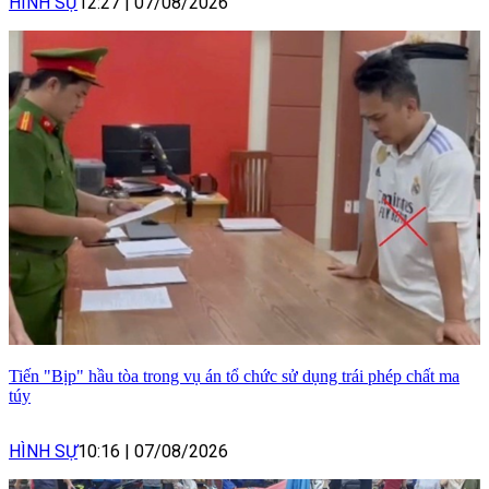
HÌNH SỰ
12:27
|
07/08/2026
Tiến "Bịp" hầu tòa trong vụ án tổ chức sử dụng trái phép chất ma
túy
HÌNH SỰ
10:16
|
07/08/2026