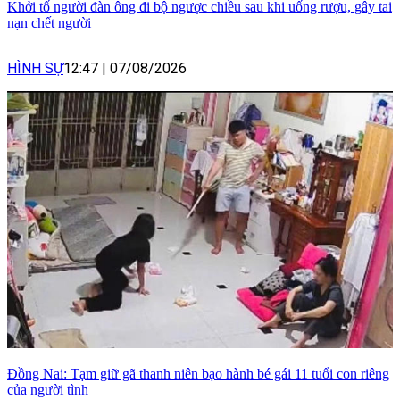
Khởi tố người đàn ông đi bộ ngược chiều sau khi uống rượu, gây tai
nạn chết người
HÌNH SỰ
12:47
|
07/08/2026
Đồng Nai: Tạm giữ gã thanh niên bạo hành bé gái 11 tuổi con riêng
của người tình