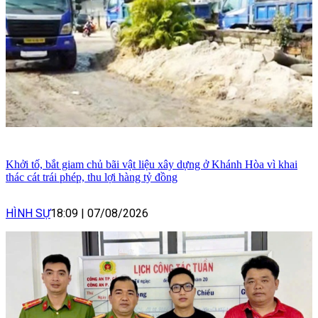
Khởi tố, bắt giam chủ bãi vật liệu xây dựng ở Khánh Hòa vì khai
thác cát trái phép, thu lợi hàng tỷ đồng
HÌNH SỰ
18:09
|
07/08/2026