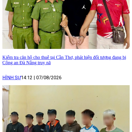
Kiểm tra căn hộ cho thuê tại Cần Thơ, phát hiện đối tượng đang bị
Công an Đà Nẵng truy nã
HÌNH SỰ
14:12
|
07/08/2026