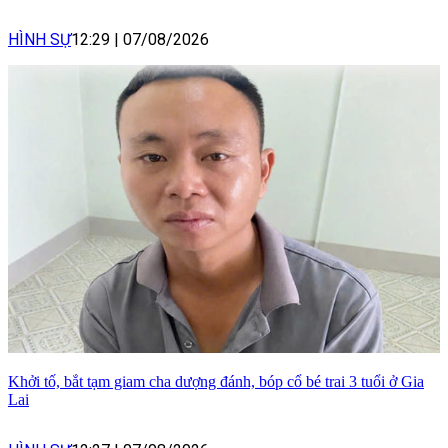
HÌNH SỰ
12:29
|
07/08/2026
Khởi tố, bắt tạm giam cha dượng đánh, bóp cổ bé trai 3 tuổi ở Gia
Lai