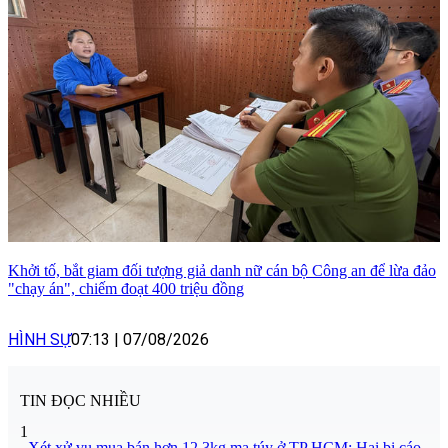
Khởi tố, bắt giam đối tượng giả danh nữ cán bộ Công an để lừa đảo
"chạy án", chiếm đoạt 400 triệu đồng
HÌNH SỰ
07:13
|
07/08/2026
TIN ĐỌC NHIỀU
1
Xét xử vụ mua bán hơn 12,3kg ma túy ở TP HCM: Hai bị cáo