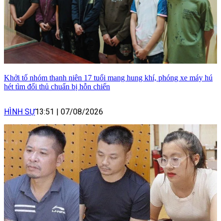
Khởi tố nhóm thanh niên 17 tuổi mang hung khí, phóng xe máy hú
hét tìm đối thủ chuẩn bị hỗn chiến
HÌNH SỰ
13:51
|
07/08/2026