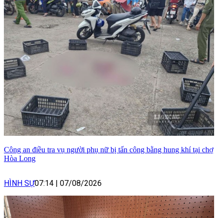
Công an điều tra vụ người phụ nữ bị tấn công bằng hung khí tại chợ
Hòa Long
HÌNH SỰ
07:14
|
07/08/2026