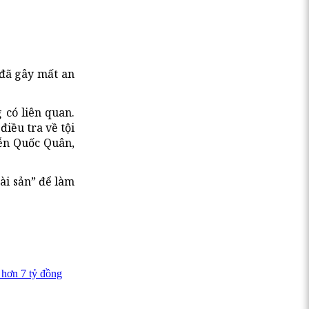
đã gây mất an
 có liên quan.
iều tra về tội
yễn Quốc Quân,
ài sản” để làm
 hơn 7 tỷ đồng