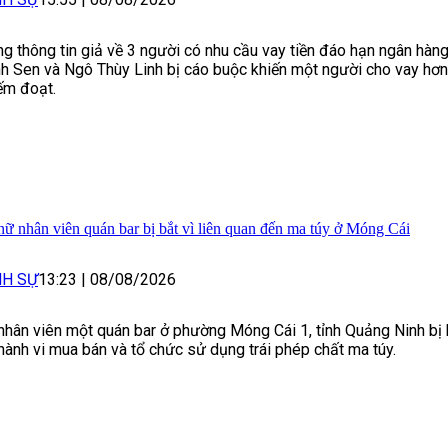
g thông tin giả về 3 người có nhu cầu vay tiền đáo hạn ngân hàng
h Sen và Ngô Thùy Linh bị cáo buộc khiến một người cho vay hơn 
ếm đoạt.
nữ nhân viên quán bar bị bắt vì liên quan đến ma túy ở Móng Cái
NH SỰ
13:23
|
08/08/2026
nhân viên một quán bar ở phường Móng Cái 1, tỉnh Quảng Ninh bị 
 hành vi mua bán và tổ chức sử dụng trái phép chất ma túy.