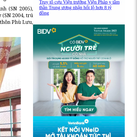
Truy tố cựu Viện trưởng Viện Pháp y tâm
thần Trung ương nhận hối lộ hơn 8 tỷ
nh (SN 2005),
đồng
 (SN 2004, trú
 thôn Phù Lưu,