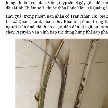
hung khí là 1 con dao, 3 ống tuýp sắt, 4 gậy gỗ… để r
dầu Minh Khiêm số 7, thuộc thôn Phúc Kiều, xã Quảng 
Hậu quả, trong nhóm nạn nhân có Trần Nhân Tài (SN 2
trú xã Quảng Lưu), Phạm Duy Khánh bị đánh trọng t
người trên đuổi đánh bỏ chạy, dẫn đến bị ngã nứt xư
chạy, Nguyễn Văn Vinh tiếp tục dùng hung khí đập phá 