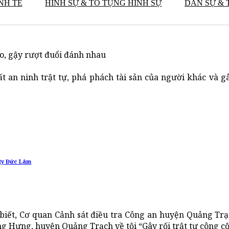
NH TẾ
HÌNH SỰ & TỐ TỤNG HÌNH SỰ
DÂN SỰ & 
o, gậy rượt đuổi đánh nhau
n ninh trật tự, phá phách tài sản của người khác và g
 ty Đức Lâm
 biết, Cơ quan Cảnh sát điều tra Công an huyện Quảng Trạ
ng Hưng, huyện Quảng Trạch về tội “Gây rối trật tự công c