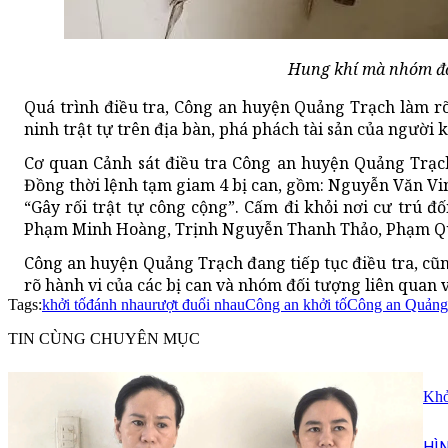
Hung khí mà nhóm đố
Quá trình điều tra, Công an huyện Quảng Trạch làm 
ninh trật tự trên địa bàn, phá phách tài sản của người 
Cơ quan Cảnh sát điều tra Công an huyện Quảng Trạch 
Đồng thời lệnh tạm giam 4 bị can, gồm: Nguyễn Văn Vi
“Gây rối trật tự công cộng”. Cấm đi khỏi nơi cư trú 
Phạm Minh Hoàng, Trịnh Nguyễn Thanh Thảo, Phạm Q
Công an huyện Quảng Trạch đang tiếp tục điều tra, cũng
rõ hành vi của các bị can và nhóm đối tượng liên quan 
Tags:
khởi tố
đánh nhau
rượt đuổi nhau
Công an khởi tố
Công an Quảng
TIN CÙNG CHUYÊN MỤC
Khở
HÌ