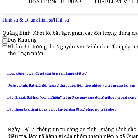
HOẠT ĐỘNG TƯ PHÁP
PHÁP LUẬT VỀ KI
Hình sự & tố tụng hình sự
Hình sự
Quảng Bình: Khởi tố, bắt tạm giam các đối tượng dùng da
Duy Khương
Nhóm đối tượng do Nguyễn Văn Vinh cầm đầu gây mất a
cho 4 nạn nhân.
Loạt công ty bất động sản bị ngân hàng siết nợ
Quảng Bình: Bắt giữ đối tượng thực hiện liên tiếp nhiều vụ trộm cắp tài sản
Bắc Giang: Bắt hai "con nghiện" trộm 3 xe máy của đồng nghiệp trong công
Bắt nhóm thanh niên 2k vận chuyển gần 60 kg pháo nổ trái phép
Ngày 19/12, thông tin từ công an tỉnh Quảng Bình cho
điều tra, làm rõ hành vi của nhóm thanh niên ở xã Quả