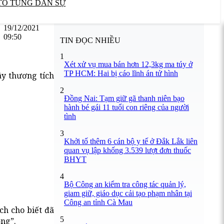
TỐ TỤNG DÂN SỰ
19/12/2021
09:50
TIN ĐỌC NHIỀU
1
Xét xử vụ mua bán hơn 12,3kg ma túy ở
TP HCM: Hai bị cáo lĩnh án tử hình
ây thương tích
2
Đồng Nai: Tạm giữ gã thanh niên bạo
hành bé gái 11 tuổi con riêng của người
tình
3
Khởi tố thêm 6 cán bộ y tế ở Đắk Lắk liên
quan vụ lập khống 3.539 lượt đơn thuốc
BHYT
4
Bộ Công an kiểm tra công tác quản lý,
giam giữ, giáo dục cải tạo phạm nhân tại
Công an tỉnh Cà Mau
ch cho biết đã
5
ộng”.