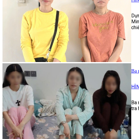
Dựn
Min
chi
Ba 
HÌ
Ba 
tra