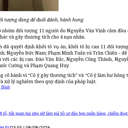
i tượng dùng để đuổi đánh, hành hung
rõ nhóm đối tượng 11 người do Nguyễn Văn Vinh cầm đầu 
khác và gây thương tích cho 4 nạn nhân.
đã quyết định khởi tố vụ án, khởi tố bị can 11 đối tượng
nh; Nguyễn Đức Nam; Phạm Minh Tuấn và Trần Chiến – để đ
đối với các bị can: Đào Văn Bắc, Nguyễn Công Thành, Ngu
uốc Cường và Phạm Quang Huy.
 cố hành vi “Cố ý gây thương tích” và “Cố ý làm hư hỏng t
và xử lý nghiêm theo quy định của pháp luật.
 Bình
i tố, bắt giam hai phụ nữ làm giả hồ sơ đáo hạn ngân hàng, chiếm đoạt
NH SỰ
15:55
|
08/08/2026