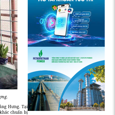
ợng.
uảng Hưng. Tại
 khác chuẩn bị