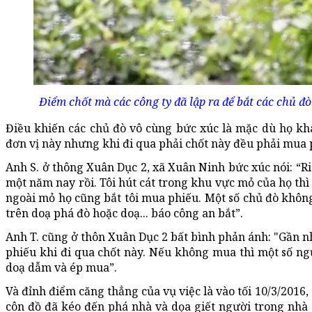
Điểm chốt mà các công ty đã lập ra để bắt các chủ đ
Điều khiến các chủ đò vô cùng bức xúc là mặc dù họ kh
đơn vị này nhưng khi đi qua phải chốt này đều phải mua 
Anh S. ở thông Xuân Dục 2, xã Xuân Ninh bức xúc nói: “R
một năm nay rồi. Tôi hút cát trong khu vực mỏ của họ thì
ngoài mỏ họ cũng bắt tôi mua phiếu. Một số chủ đò khôn
trên doạ phá đò hoặc doạ... báo công an bắt”.
Anh T. cũng ở thôn Xuân Dục 2 bất bình phản ánh: "Gần 
phiếu khi đi qua chốt này. Nếu không mua thì một số ngư
doạ dẫm và ép mua”.
Và đỉnh điểm căng thẳng của vụ việc là vào tối 10/3/2016
côn đồ đã kéo đến phá nhà và dọa giết người trong nhà