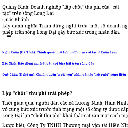
Quảng Bình: Doanh nghiệp "lập chốt" thu phí của "cát
tặc" trên sông Long Đại
Quốc Khánh
Lấy danh nghĩa Trạm dừng nghỉ trưa, một số doanh nghi
phép trên sông Long Đại gây bức xúc trong nhân dân.
Nghi Xuân (Hà Tĩnh): Chính quyền bất lực trước nạn cát tặc ở Xuân Lam
Bắc Ninh: Báo động nạn hút cát, sỏi bừa bãi trên sông Cầu
Quỳ Châu (Nghệ An): Chính quyền "ngồi yên" nhìn cát tặc "rút ruột" sông Hiếu
Lập "chốt" thu phí trái phép?
Thời gian qua, người dân các xã Lương Ninh, Hàm Ninh
vô cùng bức xúc trước tình trạng một số công ty được cấp
Long Đại lập “chốt thu phí" khai thác cát sạn một cách 
Được biết, Công Ty TNHH Thương mại vận tải Hiền N