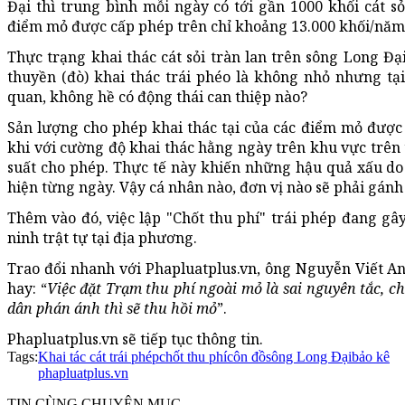
Đại thì trung bình mỗi ngày có tới gần 1000 khối cát sỏ
điểm mỏ được cấp phép trên chỉ khoảng 13.000 khối/năm
Thực trạng khai thác cát sỏi tràn lan trên sông Long Đạ
thuyền (đò) khai thác trái phéo là không nhỏ nhưng tại
quan, không hề có động thái can thiệp nào?
Sản lượng cho phép khai thác tại của các điểm mỏ được
khi với cường độ khai thác hằng ngày trên khu vực trên 
suất cho phép. Thực tế này khiến những hậu quả xấu do
hiện từng ngày. Vậy cá nhân nào, đơn vị nào sẽ phải gán
Thêm vào đó, việc lập "Chốt thu phí" trái phép đang gây
ninh trật tự tại địa phương.
Trao đổi nhanh với Phapluatplus.vn, ông Nguyễn Viết 
hay: “
Việc đặt Trạm thu phí ngoài mỏ là sai nguyên tắc, 
dân phán ánh thì sẽ thu hồi mỏ
”.
Phapluatplus.vn sẽ tiếp tục thông tin.
Tags:
Khai tác cát trái phép
chốt thu phí
côn đồ
sông Long Đại
bảo kê
phapluatplus.vn
TIN CÙNG CHUYÊN MỤC