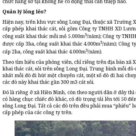
chức năng sở tại không hề có động thái can thiệp nào.
Quản lý lỏng lẻo?
Hiện nay, trên khu vực sông Long Đại, thuộc xã Trường 
cấp phép khai thác cát, sỏi gồm Công ty TNHH XD Lương
3
công suất khai thác mỗi mỏ 5.000m
/năm); Công ty TNHH
3
được cấp 3ha, công suất khai thác 4.000m
/năm); Công t
3
cấp 2ha, công suất khai thác 4.000m
/năm).
Theo tìm hiểu của phóng viên, chỉ riêng trên địa bàn xã
khai thác cát, sỏi trên sông Long Đại. Trung bình mỗi đò 
nhất mỗi đò đi hút một chuyến cát, một số đò đi hai chuy
các đò này khai thác gần 300 m3 cát sỏi.
Đó là riêng ở xã Hiền Ninh, còn theo người dân ở đây th
có hàng chục chiếc đò khác, có đò trọng tải lên tới 50 đế
sông Long Đại. Tất cả các đò trên đều phải mua “phiếu” b
cấp phép của các công ty trên.