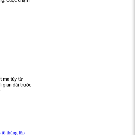
ơng. Cuộc chạm
t ma túy từ
i gian dài trước
.
 tô thủng lốp