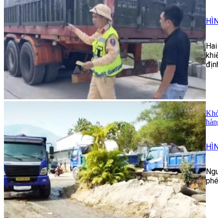
HÌ
Hai
khi
địn
Khở
hàn
HÌ
Ngu
phé