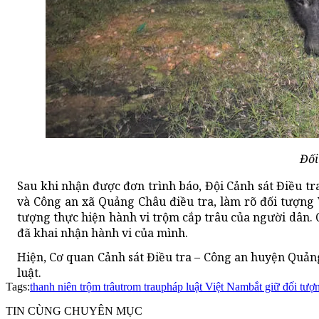
Đối
Sau khi nhận được đơn trình báo, Đội Cảnh sát Điều 
và Công an xã Quảng Châu điều tra, làm rõ đối tượng 
tượng thực hiện hành vi trộm cắp trâu của người dân. 
đã khai nhận hành vi của mình.
Hiện, Cơ quan Cảnh sát Điều tra – Công an huyện Quảng 
luật.
Tags:
thanh niên trộm trâu
trom trau
pháp luật Việt Nam
bắt giữ đối tượ
TIN CÙNG CHUYÊN MỤC