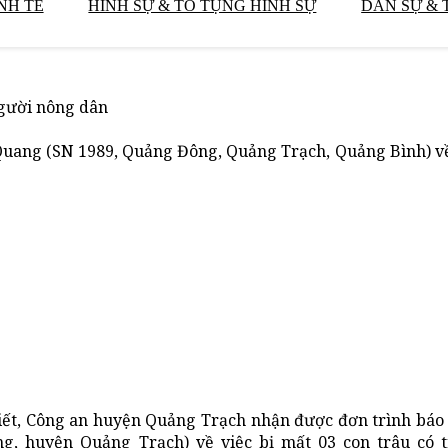
NH TẾ
HÌNH SỰ & TỐ TỤNG HÌNH SỰ
DÂN SỰ & 
người nông dân
Quang (SN 1989, Quảng Đông, Quảng Trạch, Quảng Bình) v
biết, Công an huyện Quảng Trạch nhận được đơn trình báo 
g, huyện Quảng Trạch) về việc bị mất 03 con trâu có t