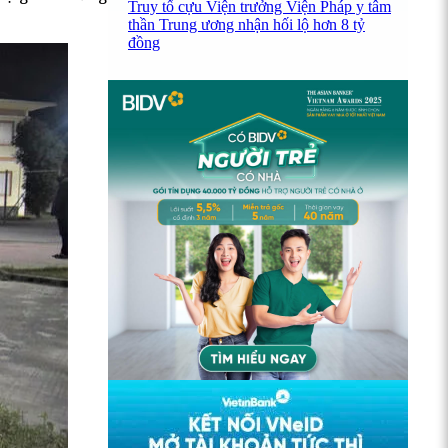
Truy tố cựu Viện trưởng Viện Pháp y tâm
thần Trung ương nhận hối lộ hơn 8 tỷ
đồng