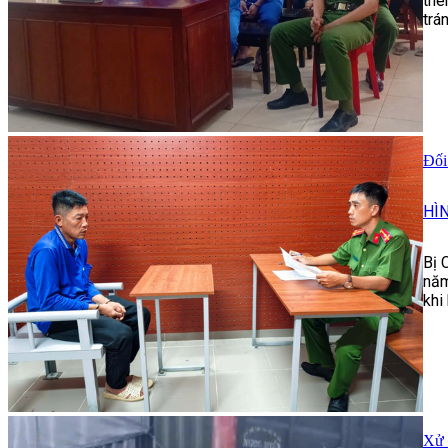
thê
trá
Đối
HÌ
Bị 
năm
khi
Xử 