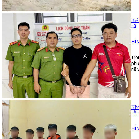
Kiể
nã
HÌ
Tro
phư
nã 
Khở
hỗn
HÌ