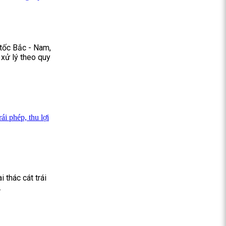
 tốc Bắc - Nam,
 xử lý theo quy
ái phép, thu lợi
 thác cát trái
.