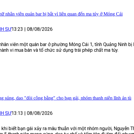
nữ nhân viên quán bar bị bắt vì liên quan đến ma túy ở Móng Cái
NH SỰ
13:23
|
08/08/2026
nhân viên một quán bar ở phường Móng Cái 1, tỉnh Quảng Ninh bị 
 hành vi mua bán và tổ chức sử dụng trái phép chất ma túy.
g súng, dao "đòi công bằng" cho bạn gái, nhóm thanh niên lĩnh án tù
NH SỰ
13:13
|
08/08/2026
 khi biết bạn gái xảy ra mâu thuẫn với một nhóm người, Nguyễn T