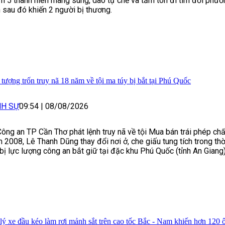
m 5 thanh niên mang súng, dao tự chế và tấm tôn đi tìm đối phư
n sau đó khiến 2 người bị thương.
 tượng trốn truy nã 18 năm về tội ma túy bị bắt tại Phú Quốc
NH SỰ
09:54
|
08/08/2026
Công an TP Cần Thơ phát lệnh truy nã về tội Mua bán trái phép chấ
 2008, Lê Thanh Dũng thay đổi nơi ở, che giấu tung tích trong thờ
 bị lực lượng công an bắt giữ tại đặc khu Phú Quốc (tỉnh An Giang)
lý xe đầu kéo làm rơi mảnh sắt trên cao tốc Bắc - Nam khiến hơn 120 ô