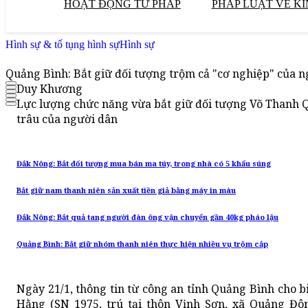
HOẠT ĐỘNG TƯ PHÁP
PHÁP LUẬT VỀ KI
Hình sự & tố tụng hình sự
Hình sự
Quảng Bình: Bắt giữ đối tượng trộm cả "cơ nghiệp" của 
Duy Khương
Lực lượng chức năng vừa bắt giữ đối tượng Võ Thanh 
trâu của người dân
Đắk Nông: Bắt đối tượng mua bán ma túy, trong nhà có 5 khẩu súng
Bắt giữ nam thanh niên sản xuất tiền giả bằng máy in màu
Đắk Nông: Bắt quả tang người đàn ông vận chuyển gần 40kg pháo lậu
Quảng Bình: Bắt giữ nhóm thanh niên thực hiện nhiều vụ trộm cắp
Ngày 21/1, thông tin từ công an tỉnh Quảng Bình cho 
Hằng (SN 1975, trú tại thôn Vịnh Sơn, xã Quảng Đôn