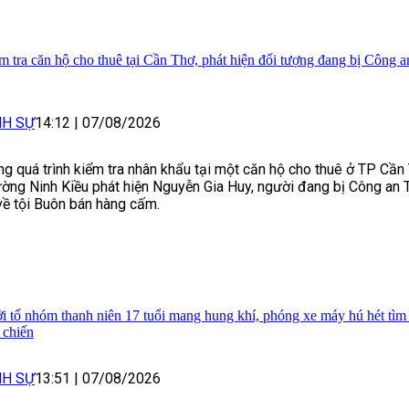
m tra căn hộ cho thuê tại Cần Thơ, phát hiện đối tượng đang bị Công 
NH SỰ
14:12
|
07/08/2026
ng quá trình kiểm tra nhân khẩu tại một căn hộ cho thuê ở TP Cần
ờng Ninh Kiều phát hiện Nguyễn Gia Huy, người đang bị Công an 
về tội Buôn bán hàng cấm.
i tố nhóm thanh niên 17 tuổi mang hung khí, phóng xe máy hú hét tìm 
 chiến
NH SỰ
13:51
|
07/08/2026