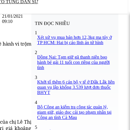
TỐ TỤNG DÂN SỰ
21/01/2021
09:10
TIN ĐỌC NHIỀU
1
Xét xử vụ mua bán hơn 12,3kg ma túy ở
TP HCM: Hai bị cáo lĩnh án tử hình
ề hành vi trộm
2
Đồng Nai: Tạm giữ gã thanh niên bạo
hành bé gái 11 tuổi con riêng của người
tình
3
Khởi tố thêm 6 cán bộ y tế ở Đắk Lắk liên
quan vụ lập khống 3.539 lượt đơn thuốc
BHYT
4
Bộ Công an kiểm tra công tác quản lý,
giam giữ, giáo dục cải tạo phạm nhân tại
Công an tỉnh Cà Mau
của chị Lê Thị
5
rị giá khoảng