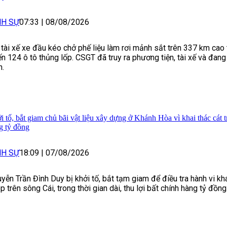
NH SỰ
07:33
|
08/08/2026
 tài xế xe đầu kéo chở phế liệu làm rơi mảnh sắt trên 337 km cao
ến 124 ô tô thủng lốp. CSGT đã truy ra phương tiện, tài xế và đang
h.
i tố, bắt giam chủ bãi vật liệu xây dựng ở Khánh Hòa vì khai thác cát tr
g tỷ đồng
NH SỰ
18:09
|
07/08/2026
yễn Trần Đình Duy bị khởi tố, bắt tạm giam để điều tra hành vi khai
p trên sông Cái, trong thời gian dài, thu lợi bất chính hàng tỷ đồng