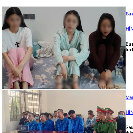
Ba 
HÌ
Ba 
tra
Man
HÌ
Sau