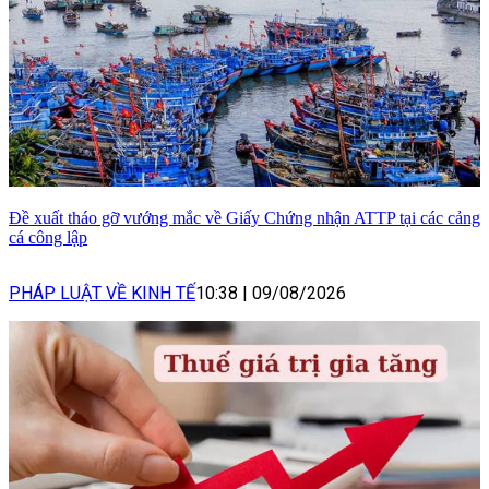
Đề xuất tháo gỡ vướng mắc về Giấy Chứng nhận ATTP tại các cảng
cá công lập
PHÁP LUẬT VỀ KINH TẾ
10:38
|
09/08/2026