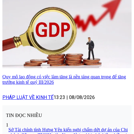
Quy mô lao động có việc làm tăng là nền tảng quan trọng để tăng
trưởng kinh tế quý III/2026
PHÁP LUẬT VỀ KINH TẾ
13:23
|
08/08/2026
TIN ĐỌC NHIỀU
1
Sở Tài chính tỉnh Hưng Yên kiến nghị chấm dứt dự án của Chi