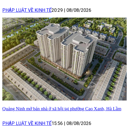
PHÁP LUẬT VỀ KINH TẾ
20:29
|
08/08/2026
Quảng Ninh mở bán nhà ở xã hội tại phường Cao Xanh, Hà Lầm
PHÁP LUẬT VỀ KINH TẾ
15:56
|
08/08/2026