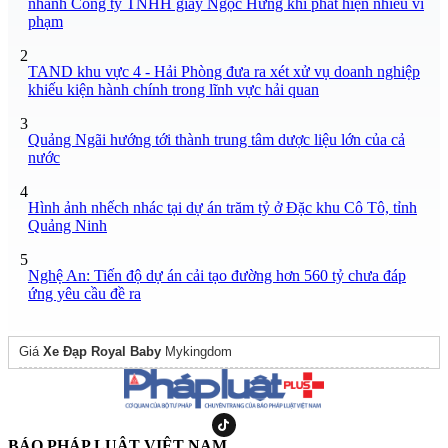
nhánh Công ty TNHH giày Ngọc Hưng khi phát hiện nhiều vi
phạm
2
TAND khu vực 4 - Hải Phòng đưa ra xét xử vụ doanh nghiệp
khiếu kiện hành chính trong lĩnh vực hải quan
3
Quảng Ngãi hướng tới thành trung tâm dược liệu lớn của cả
nước
4
Hình ảnh nhếch nhác tại dự án trăm tỷ ở Đặc khu Cô Tô, tỉnh
Quảng Ninh
5
Nghệ An: Tiến độ dự án cải tạo đường hơn 560 tỷ chưa đáp
ứng yêu cầu đề ra
Giá
Xe Đạp Royal Baby
Mykingdom
BÁO PHÁP LUẬT VIỆT NAM