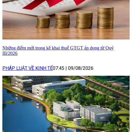
Những điểm mới trong kê khai thuế GTGT áp dụng từ Quý
III/2026
PHÁP LUẬT VỀ KINH TẾ
07:45
|
09/08/2026