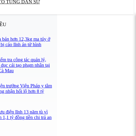
TỐ TỤNG DÂN SỰ
IỀU
 bán hơn 12,3kg ma túy ở
ị cáo lĩnh án tử hình
ểm tra công tác quản lý,
 dục cải tạo phạm nhân tại
 Cà Mau
iện trưởng Viện Pháp y tâm
ng nhận hối lộ hơn 8 tỷ
u điện lĩnh 13 năm tù vì
 1,1 tỷ đồng tiền chi trả an