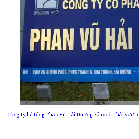
Công ty bê tông Phan Vũ Hải Dương xả nước thải vượt 