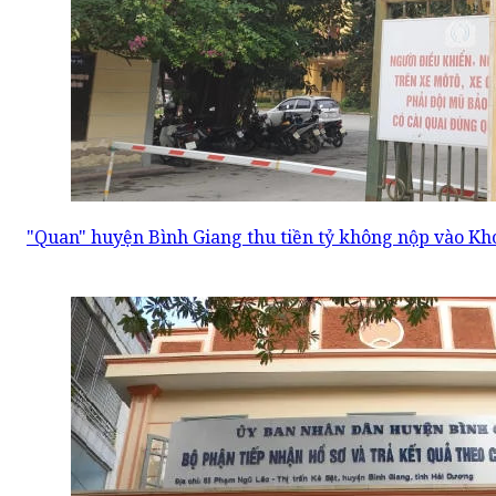
"Quan" huyện Bình Giang thu tiền tỷ không nộp vào Kho