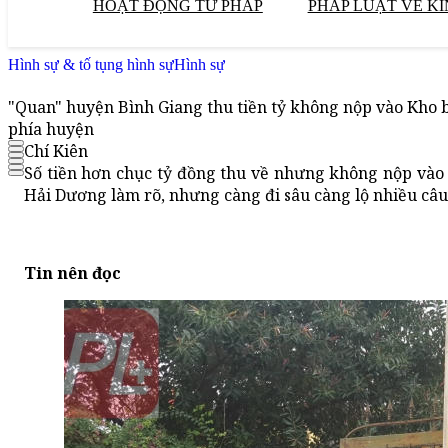
HOẠT ĐỘNG TƯ PHÁP
PHÁP LUẬT VỀ KI
Hình sự & tố tụng hình sự
Hình sự
"Quan" huyện Bình Giang thu tiền tỷ không nộp vào Kho 
phía huyện
Chí Kiên
Số tiền hơn chục tỷ đồng thu về nhưng không nộp vào
Hải Dương làm rõ, nhưng càng đi sâu càng lộ nhiều câu
Tin nên đọc