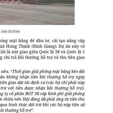
. Ảnh Chí Kiên
hóng mặt bằng để đầu tư, cải tạo nâng cấp
 xã Hưng Thịnh (Bình Giang). Dự án này có
ỏi là nút giao giữa Quốc lộ 38 và Quốc lộ 5
 chi trả bồi thường hỗ trợ và thu tiền giao
 nêu. “
Thời gian giải phóng mặt bằng kéo dài
dân không nhận tiền bồi thường hỗ trợ ngay
iền giao đất tái định cư (các hộ chỉ phải nộp
 trừ với tiền được nhận bồi thường hỗ trợ).
ng ty cổ phần BOT 38 cấp kinh phí giải phóng
n thiếu nên Hội đồng đã phải ứng từ tiền thu
ả qua hình thức đối trừ khi các hộ nộp tiền sử
bồi thường hỗ trợ
”.