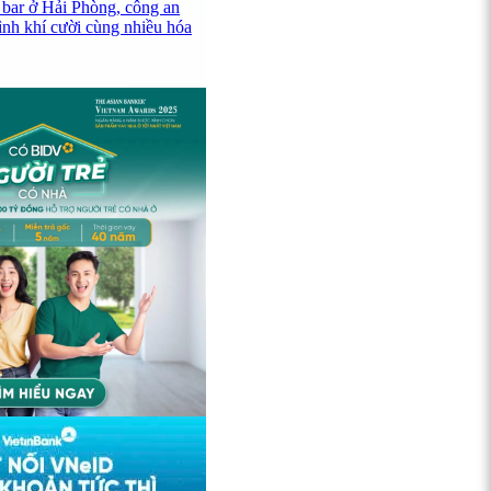
 bar ở Hải Phòng, công an
ình khí cười cùng nhiều hóa