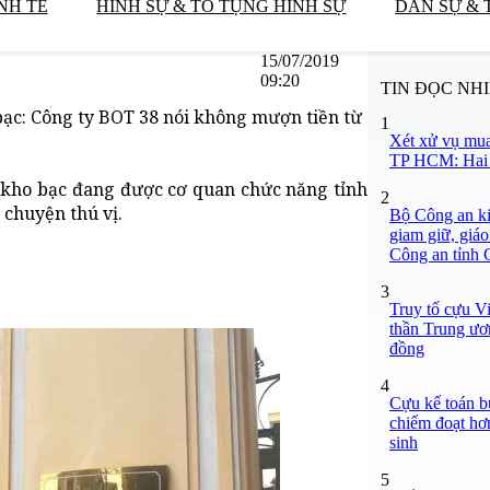
NH TẾ
HÌNH SỰ & TỐ TỤNG HÌNH SỰ
DÂN SỰ & 
15/07/2019
09:20
TIN ĐỌC NH
bạc: Công ty BOT 38 nói không mượn tiền từ
1
Xét xử vụ mua
TP HCM: Hai b
 kho bạc đang được cơ quan chức năng tỉnh
2
 chuyện thú vị.
Bộ Công an ki
giam giữ, giáo
Công an tỉnh
3
Truy tố cựu V
thần Trung ươ
đồng
4
Cựu kế toán bư
chiếm đoạt hơn
sinh
5