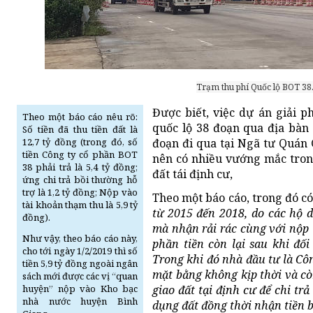
Trạm thu phí Quốc lộ BOT 38
Được biết, việc dự án giải p
Theo một báo cáo nêu rõ:
quốc lộ 38 đoạn qua địa bàn
Số tiền đã thu tiền đất là
12,7 tỷ đồng (trong đó, số
đoạn đi qua tại Ngã tư Quán G
tiền Công ty cổ phần BOT
nên có nhiều vướng mắc trong
38 phải trả là 5,4 tỷ đồng;
đất tái định cư,
ứng chi trả bồi thường hỗ
trợ là 1,2 tỷ đồng; Nộp vào
Theo một báo cáo, trong đó có
tài khoản thạm thu là 5,9 tỷ
từ 2015 đến 2018, do các hộ 
đồng).
mà nhận rải rác cùng với nộp t
Như vậy, theo báo cáo này,
phần tiền còn lại sau khi đối
cho tới ngày 1/2/2019 thì số
Trong khi đó nhà đầu tư là Cô
tiền 5,9 tỷ đồng ngoài ngân
mặt bằng không kịp thời và cò
sách mới được các vị “quan
huyện” nộp vào Kho bạc
giao đất tại định cư để chi tr
nhà nước huyện Bình
dụng đất đồng thời nhận tiền 