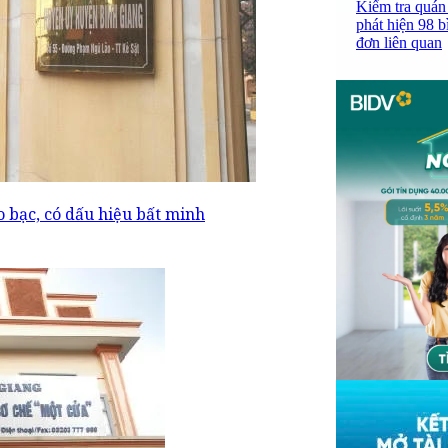
Kiểm tra quán
phát hiện 98 b
đơn liên quan
 bạc, có dấu hiệu bất minh