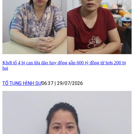
Khởi tố 4 bị can lừa đảo huy động gần 600 tỷ đồng từ hơn 200 bị
hại
TỐ TỤNG HÌNH SỰ
06:37
|
29/07/2026