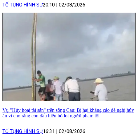
TỐ TỤNG HÌNH SỰ
20:10
|
02/08/2026
Vụ "Hủy hoại tài sản" trên sông Cau: Bị hại kháng cáo đề nghị hủy
án vì cho rằng còn dấu hiệu bỏ lọt người phạm tội
TỐ TỤNG HÌNH SỰ
16:31
|
02/08/2026