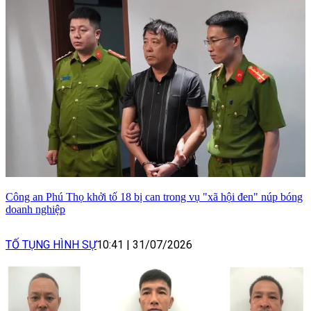
Công an Phú Thọ khởi tố 18 bị can trong vụ "xã hội đen" núp bóng
doanh nghiệp
TỐ TỤNG HÌNH SỰ
10:41
|
31/07/2026