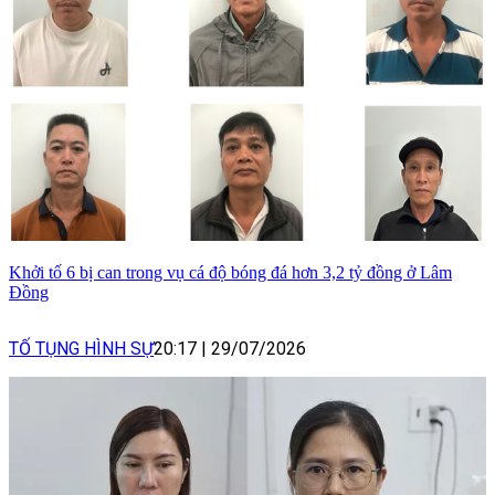
Khởi tố 6 bị can trong vụ cá độ bóng đá hơn 3,2 tỷ đồng ở Lâm
Đồng
TỐ TỤNG HÌNH SỰ
20:17
|
29/07/2026