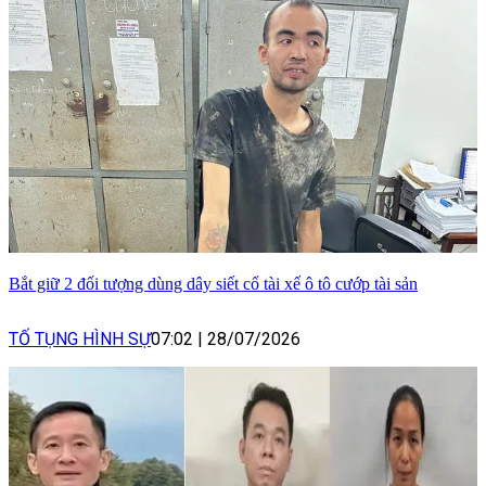
Bắt giữ 2 đối tượng dùng dây siết cổ tài xế ô tô cướp tài sản
TỐ TỤNG HÌNH SỰ
07:02
|
28/07/2026