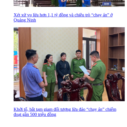
Xét xử vụ lừa hơn 1,1 tỷ đồng và chiêu trò “chạy án” ở
Quảng Ninh
Khởi tố, bắt tạm giam đối tượng lừa đảo “chạy án” chiếm
đoạt gần 500 triệu đồng