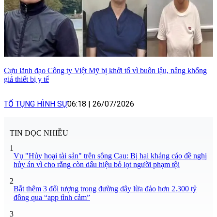
Cựu lãnh đạo Công ty Việt Mỹ bị khởi tố vì buôn lậu, nâng khống
giá thiết bị y tế
TỐ TỤNG HÌNH SỰ
06:18
|
26/07/2026
TIN ĐỌC NHIỀU
1
Vụ "Hủy hoại tài sản" trên sông Cau: Bị hại kháng cáo đề nghị
hủy án vì cho rằng còn dấu hiệu bỏ lọt người phạm tội
2
Bắt thêm 3 đối tượng trong đường dây lừa đảo hơn 2.300 tỷ
đồng qua “app tình cảm”
3